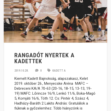
RANGADÓT NYERTEK A
KADETTEK
2019.10.28.
0
KADETT A
Kiemelt Kadett Bajnokság, alapszakasz, Kelet
2019. október 26., Menyecske Aréna MAFC –
Debreceni KA/A 70-63 (20-16, 18-15, 13-13, 19-
19) MAFC: Lőrincze 16/9, Lenkó 11/6, Boka-Magó
5, Komjáti 16/6, Tóth 12. Cs: Pintér 4, Szász 4,
Hadházy-Baráth 2 Lakits András: Gratulálok a
fiúknak a győzelemhez. Több hiányzónk is