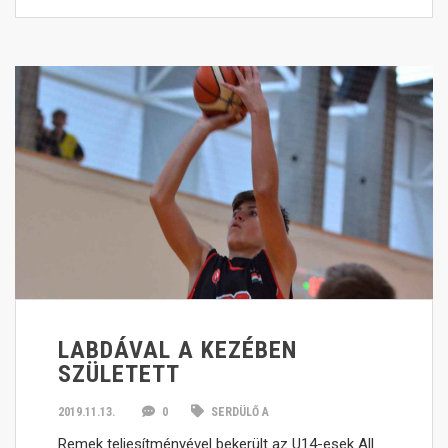
LABDÁVAL A KEZÉBEN
SZÜLETETT
2019.11.13.
0
SERDÜLŐ A
Remek teljesítményével bekerült az U14-esek All