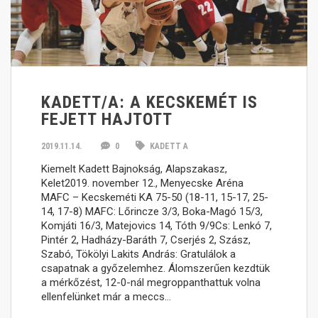
KADETT/A: A KECSKEMÉT IS
FEJETT HAJTOTT
2019.11.14.
0
KADETT A
Kiemelt Kadett Bajnokság, Alapszakasz,
Kelet2019. november 12., Menyecske Aréna
MAFC – Kecskeméti KA 75-50 (18-11, 15-17, 25-
14, 17-8) MAFC: Lőrincze 3/3, Boka-Magó 15/3,
Komjáti 16/3, Matejovics 14, Tóth 9/9Cs: Lenkó 7,
Pintér 2, Hadházy-Baráth 7, Cserjés 2, Szász,
Szabó, Tökölyi Lakits András: Gratulálok a
csapatnak a győzelemhez. Álomszerűen kezdtük
a mérkőzést, 12-0-nál megroppanthattuk volna
ellenfelünket már a meccs…