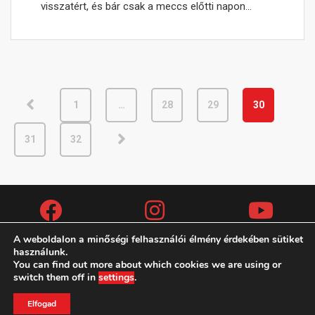
visszatért, és bár csak a meccs előtti napon…
1
…
28
29
30
31
32
A weboldalon a minőségi felhasználói élmény érdekében sütiket
használunk.
You can find out more about which cookies we are using or
Copyright (c) 2019 MAFC
switch them off in
settings
.
ADATVÉDELMI IRÁNYELVEK
KAPCSOLAT
TAO
Elfogad