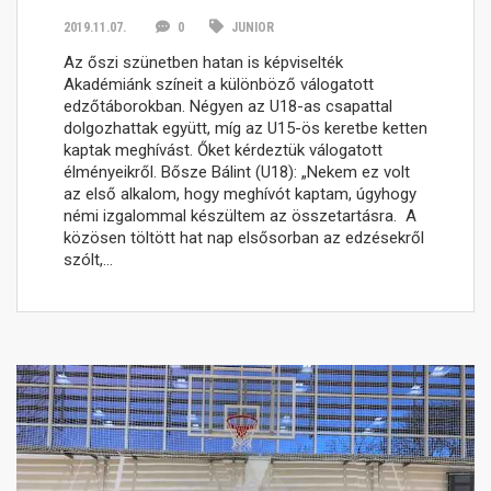
2019.11.07.
0
JUNIOR
Az őszi szünetben hatan is képviselték
Akadémiánk színeit a különböző válogatott
edzőtáborokban. Négyen az U18-as csapattal
dolgozhattak együtt, míg az U15-ös keretbe ketten
kaptak meghívást. Őket kérdeztük válogatott
élményeikről. Bősze Bálint (U18): „Nekem ez volt
az első alkalom, hogy meghívót kaptam, úgyhogy
némi izgalommal készültem az összetartásra. A
közösen töltött hat nap elsősorban az edzésekről
szólt,…