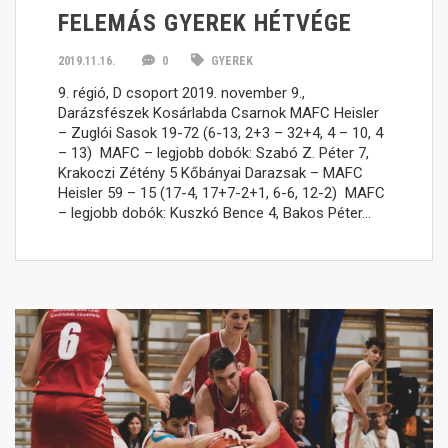
FELEMÁS GYEREK HÉTVÉGE
2019.11.16.
0
GYEREK
9. régió, D csoport 2019. november 9.,
Darázsfészek Kosárlabda Csarnok MAFC Heisler
– Zuglói Sasok 19-72 (6-13, 2+3 – 32+4, 4 – 10, 4
– 13) MAFC – legjobb dobók: Szabó Z. Péter 7,
Krakoczi Zétény 5 Kőbányai Darazsak – MAFC
Heisler 59 – 15 (17-4, 17+7-2+1, 6-6, 12-2) MAFC
– legjobb dobók: Kuszkó Bence 4, Bakos Péter…