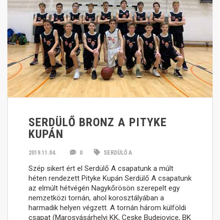
SERDÜLŐ BRONZ A PITYKE
KUPÁN
2019.11.04.
0
SERDÜLŐ A
Szép sikert ért el Serdülő A csapatunk a múlt
héten rendezett Pityke Kupán Serdülő A csapatunk
az elmúlt hétvégén Nagykőrösön szerepelt egy
nemzetközi tornán, ahol korosztályában a
harmadik helyen végzett. A tornán három külföldi
csapat (Marosvásárhelyi KK, Ceske Budejovice, BK