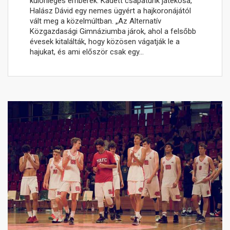
különleges emberek. Kadett csapatunk játékosa,
Halász Dávid egy nemes ügyért a hajkoronájától
vált meg a közelmúltban. „Az Alternatív
Közgazdasági Gimnáziumba járok, ahol a felsőbb
évesek kitalálták, hogy közösen vágatják le a
hajukat, és ami először csak egy…