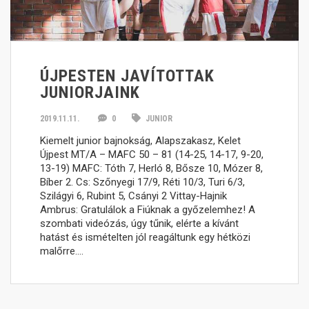
ÚJPESTEN JAVÍTOTTAK
JUNIORJAINK
2019.11.11.
0
JUNIOR
Kiemelt junior bajnokság, Alapszakasz, Kelet
Újpest MT/A – MAFC 50 – 81 (14-25, 14-17, 9-20,
13-19) MAFC: Tóth 7, Herló 8, Bősze 10, Mózer 8,
Bíber 2. Cs: Szőnyegi 17/9, Réti 10/3, Turi 6/3,
Szilágyi 6, Rubint 5, Csányi 2 Vittay-Hajnik
Ambrus: Gratulálok a Fiúknak a győzelemhez! A
szombati videózás, úgy tűnik, elérte a kívánt
hatást és ismételten jól reagáltunk egy hétközi
malőrre….