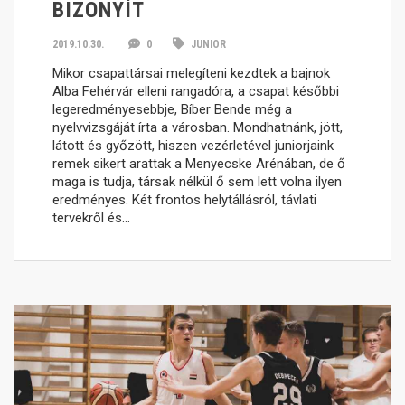
BIZONYÍT
2019.10.30.
0
JUNIOR
Mikor csapattársai melegíteni kezdtek a bajnok
Alba Fehérvár elleni rangadóra, a csapat későbbi
legeredményesebbje, Bíber Bende még a
nyelvvizsgáját írta a városban. Mondhatnánk, jött,
látott és győzött, hiszen vezérletével juniorjaink
remek sikert arattak a Menyecske Arénában, de ő
maga is tudja, társak nélkül ő sem lett volna ilyen
eredményes. Két frontos helytállásról, távlati
tervekről és…