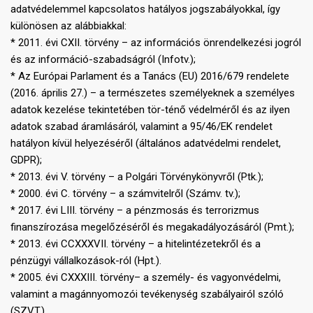
adatvédelemmel kapcsolatos hatályos jogszabályokkal, így
különösen az alábbiakkal:
* 2011. évi CXII. törvény – az információs önrendelkezési jogról
és az információ-szabadságról (Infotv.);
* Az Európai Parlament és a Tanács (EU) 2016/679 rendelete
(2016. április 27.) – a természetes személyeknek a személyes
adatok kezelése tekintetében tör-ténő védelméről és az ilyen
adatok szabad áramlásáról, valamint a 95/46/EK rendelet
hatályon kívül helyezéséről (általános adatvédelmi rendelet,
GDPR);
* 2013. évi V. törvény – a Polgári Törvénykönyvről (Ptk.);
* 2000. évi C. törvény – a számvitelről (Számv. tv.);
* 2017. évi LIII. törvény – a pénzmosás és terrorizmus
finanszírozása megelőzéséről és megakadályozásáról (Pmt.);
* 2013. évi CCXXXVII. törvény – a hitelintézetekről és a
pénzügyi vállalkozások-ról (Hpt.).
* 2005. évi CXXXIII. törvény– a személy- és vagyonvédelmi,
valamint a magánnyomozói tevékenység szabályairól szóló
(SZVT.)