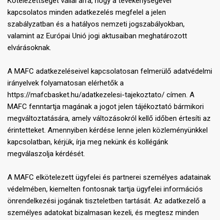
Kötelezettséget vállal arra, hogy a tevékenységével
kapcsolatos minden adatkezelés megfelel a jelen
szabályzatban és a hatályos nemzeti jogszabályokban,
valamint az Európai Unió jogi aktusaiban meghatározott
elvárásoknak.
A MAFC adatkezeléseivel kapcsolatosan felmerülő adatvédelmi
irányelvek folyamatosan elérhetők a
https://mafcbasket.hu/adatkezelesi-tajekoztato/ címen. A
MAFC fenntartja magának a jogot jelen tájékoztató bármikori
megváltoztatására, amely változásokról kellő időben értesíti az
érintetteket. Amennyiben kérdése lenne jelen közleményünkkel
kapcsolatban, kérjük, írja meg nekünk és kollégánk
megválaszolja kérdését.
A MAFC elkötelezett ügyfelei és partnerei személyes adatainak
védelmében, kiemelten fontosnak tartja ügyfelei információs
önrendelkezési jogának tiszteletben tartását. Az adatkezelő a
személyes adatokat bizalmasan kezeli, és megtesz minden