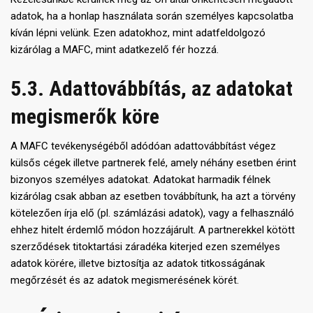
adatok, ha a honlap használata során személyes kapcsolatba
kíván lépni velünk. Ezen adatokhoz, mint adatfeldolgozó
kizárólag a MAFC, mint adatkezelő fér hozzá.
5.3. Adattovábbítás, az adatokat
megismerők köre
A MAFC tevékenységéből adódóan adattovábbítást végez
külsős cégek illetve partnerek felé, amely néhány esetben érint
bizonyos személyes adatokat. Adatokat harmadik félnek
kizárólag csak abban az esetben továbbítunk, ha azt a törvény
kötelezően írja elő (pl. számlázási adatok), vagy a felhasználó
ehhez hitelt érdemlő módon hozzájárult. A partnerekkel kötött
szerződések titoktartási záradéka kiterjed ezen személyes
adatok körére, illetve biztosítja az adatok titkosságának
megőrzését és az adatok megismerésének körét.