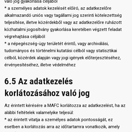
való jog gyakorlása céljából
* a személyes adatok kezelését előíró, az adatkezelőre
alkalmazandó uniós vagy tagállami jog szerinti kötelezettség
teljesítése, illetve közérdekből vagy az adatkezelőre ruházott
közhatalmi jogosítvány gyakorlása keretében végzett feladat
végrehajtása céljából
* a népegészség-ügy területét érintő, vagy archiválási,
tudományos és történelmi kutatási célból vagy statisztikai
célból, közérdek alapján vagy jogi igények előterjesztéséhez,
érvényesítéséhez, illetve védelméhez
6.5 Az adatkezelés
korlátozásához való jog
Az érintett kérésére a MAFC korlátozza az adatkezelést, ha az
alábbi feltételek valamelyike teljesül:
* az érintett vitatja a személyes adatok pontosságát, ez
esetben a korlátozás arra az időtartamra vonatkozik, amely