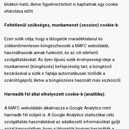
blokkol¬ható, illetve figyelmeztetést is kaphatnak egy cookie
eltárolása előtt.
Feltétlenül szükséges, munkamenet (session) cookie-k:
Ezen sütik célja, hogy a látogatók maradéktalanul és
zökkenőmentesen böngészhessék a MAFC weboldalát,
használhassák annak funkcióit, és az ott elérhető
szolgáltatásokat. Az ilyen típusú sütik érvényességi ideje a
munkamenet (böngészés) befejezéséig tart, a böngésző
bezárásával a sütik e fajtája automatikusan törlődik a
számítógépről, illetve a böngészésre használt más eszközről.
Harmadik fél által elhelyezett cookie-k (analitika):
A MAFC weboldalán alkalmazza a Google Analytics mint
harmadik fél sütijeit is. A Google Analytics statisztikai célú
szolgáltatás használatával az adatkezelő információkat gyűjt
azzal kapcsolatban, hogy a látogatók hogyan használják a