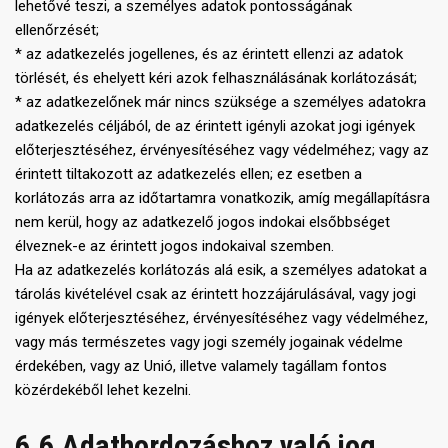
lehetővé teszi, a személyes adatok pontosságának
ellenőrzését;
* az adatkezelés jogellenes, és az érintett ellenzi az adatok
törlését, és ehelyett kéri azok felhasználásának korlátozását;
* az adatkezelőnek már nincs szüksége a személyes adatokra
adatkezelés céljából, de az érintett igényli azokat jogi igények
előterjesztéséhez, érvényesítéséhez vagy védelméhez; vagy az
érintett tiltakozott az adatkezelés ellen; ez esetben a
korlátozás arra az időtartamra vonatkozik, amíg megállapításra
nem kerül, hogy az adatkezelő jogos indokai elsőbbséget
élveznek-e az érintett jogos indokaival szemben.
Ha az adatkezelés korlátozás alá esik, a személyes adatokat a
tárolás kivételével csak az érintett hozzájárulásával, vagy jogi
igények előterjesztéséhez, érvényesítéséhez vagy védelméhez,
vagy más természetes vagy jogi személy jogainak védelme
érdekében, vagy az Unió, illetve valamely tagállam fontos
közérdekéből lehet kezelni.
6.6 Adathordozáshoz való jog