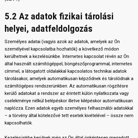
5.2 Az adatok fizikai tárolási
helyei, adatfeldolgozás
Személyes adatai (vagyis azok az adatok, amelyek az Ön
személyével kapcsolatba hozhatók) a következő módon
kerülhetnek a kezelésünkbe. Internetes kapcsolat révén az Ön
által használt számítógéppel, böngészőprogrammal, internetes
címmel, a látogatott oldalakkal kapcsolatos technikai adatok
tárolásakor, amelyek automatikusan képződnek és tárolódnak a
számítógépes rendszerünkben. Az automatikusan rögzítésre
kerülő adatokat a rendszer az érintett külön nyilatkozata vagy
cselekménye nélkül belépéskor illetve kilépéskor automatikusan
naplózza. Ezen adatok egyéb személyes felhasználói adatokkal
– a törvény által kötelezővé tett esetek kivételével – össze nem
kapcsolhatók.
Kezelésünkbe kerülnek még az Ön által önkéntesen megadott