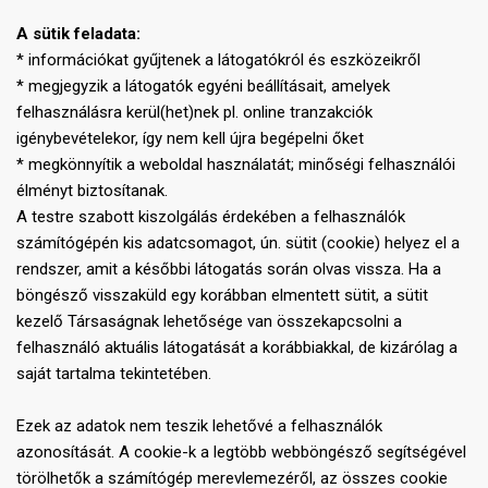
A sütik feladata:
* információkat gyűjtenek a látogatókról és eszközeikről
* megjegyzik a látogatók egyéni beállításait, amelyek
felhasználásra kerül(het)nek pl. online tranzakciók
igénybevételekor, így nem kell újra begépelni őket
* megkönnyítik a weboldal használatát; minőségi felhasználói
élményt biztosítanak.
A testre szabott kiszolgálás érdekében a felhasználók
számítógépén kis adatcsomagot, ún. sütit (cookie) helyez el a
rendszer, amit a későbbi látogatás során olvas vissza. Ha a
böngésző visszaküld egy korábban elmentett sütit, a sütit
kezelő Társaságnak lehetősége van összekapcsolni a
felhasználó aktuális látogatását a korábbiakkal, de kizárólag a
saját tartalma tekintetében.
Ezek az adatok nem teszik lehetővé a felhasználók
azonosítását. A cookie-k a legtöbb webböngésző segítségével
törölhetők a számítógép merevlemezéről, az összes cookie