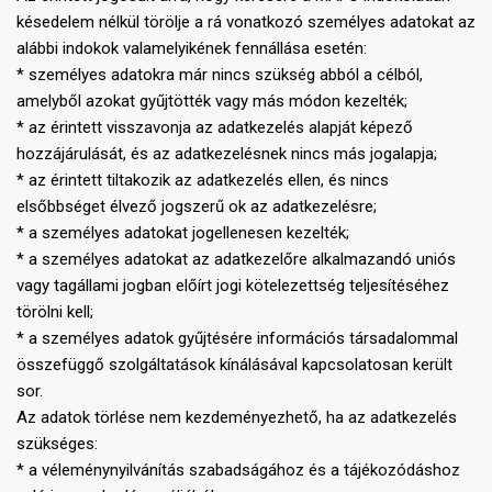
késedelem nélkül törölje a rá vonatkozó személyes adatokat az
alábbi indokok valamelyikének fennállása esetén:
* személyes adatokra már nincs szükség abból a célból,
amelyből azokat gyűjtötték vagy más módon kezelték;
* az érintett visszavonja az adatkezelés alapját képező
hozzájárulását, és az adatkezelésnek nincs más jogalapja;
* az érintett tiltakozik az adatkezelés ellen, és nincs
elsőbbséget élvező jogszerű ok az adatkezelésre;
* a személyes adatokat jogellenesen kezelték;
* a személyes adatokat az adatkezelőre alkalmazandó uniós
vagy tagállami jogban előírt jogi kötelezettség teljesítéséhez
törölni kell;
* a személyes adatok gyűjtésére információs társadalommal
összefüggő szolgáltatások kínálásával kapcsolatosan került
sor.
Az adatok törlése nem kezdeményezhető, ha az adatkezelés
szükséges:
* a véleménynyilvánítás szabadságához és a tájékozódáshoz