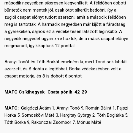
második negyedben sikeresen kiegyenlített. A félidőben dobott
büntetők nem mentek jól, csak ötöt sikerült bedobni, így a
zuglói csapat előnyt tudott szerezni, amit a második félidőben
meg is tartottak. A harmadik negyedben már kijött a fáradtság
a gyerekeken, sajnos ez a védekezésen látszott leginkább. A
negyedik negyedet ugyan x-re hoztuk, de a másik csapat előnye
megmaradt, így kikaptunk 12 ponttal.
Aranyi Tonót és Tóth Borkát emelném ki, mert Tonó sok labdát
szerzett, és ő dobta a legtöbbet. Borka védekezésben volt a
csapat motorja, és ő is dobott 6 pontot.
MAFC Csíkihegyek- Csata pónik 42-29
MAFC:
Galgóczi Ádám 1, Aranyi Tonó 9, Román Bálint 1, Fajszi
Horka 5, Somoskövi Máté 3, Hargitay György 2, Tóth Boglárka 5,
Tóth Borka 9, Rakonczai Zsombor 7, Mónus Máté