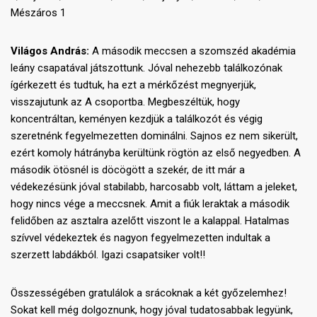
Mészáros 1
Világos András:
A második meccsen a szomszéd akadémia
leány csapatával játszottunk. Jóval nehezebb találkozónak
ígérkezett és tudtuk, ha ezt a mérkőzést megnyerjük,
visszajutunk az A csoportba. Megbeszéltük, hogy
koncentráltan, keményen kezdjük a találkozót és végig
szeretnénk fegyelmezetten dominálni. Sajnos ez nem sikerült,
ezért komoly hátrányba kerültünk rögtön az első negyedben. A
második ötösnél is döcögött a szekér, de itt már a
védekezésünk jóval stabilabb, harcosabb volt, láttam a jeleket,
hogy nincs vége a meccsnek. Amit a fiúk leraktak a második
felidőben az asztalra azelőtt viszont le a kalappal. Hatalmas
szívvel védekeztek és nagyon fegyelmezetten indultak a
szerzett labdákból. Igazi csapatsiker volt!!
Összességében gratulálok a srácoknak a két győzelemhez!
Sokat kell még dolgoznunk, hogy jóval tudatosabbak legyünk,