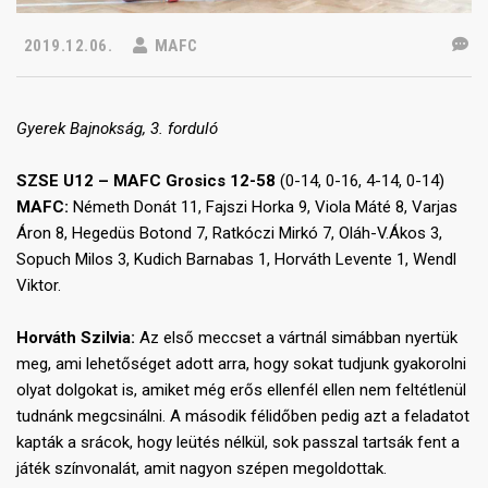
2019.12.06.
MAFC
Gyerek Bajnokság, 3. forduló
SZSE U12 – MAFC Grosics 12-58
(0-14, 0-16, 4-14, 0-14)
MAFC:
Németh Donát 11, Fajszi Horka 9, Viola Máté 8, Varjas
Áron 8, Hegedüs Botond 7, Ratkóczi Mirkó 7, Oláh-V.Ákos 3,
Sopuch Milos 3, Kudich Barnabas 1, Horváth Levente 1, Wendl
Viktor.
Horváth Szilvia:
Az első meccset a vártnál simábban nyertük
meg, ami lehetőséget adott arra, hogy sokat tudjunk gyakorolni
olyat dolgokat is, amiket még erős ellenfél ellen nem feltétlenül
tudnánk megcsinálni. A második félidőben pedig azt a feladatot
kapták a srácok, hogy leütés nélkül, sok passzal tartsák fent a
játék színvonalát, amit nagyon szépen megoldottak.