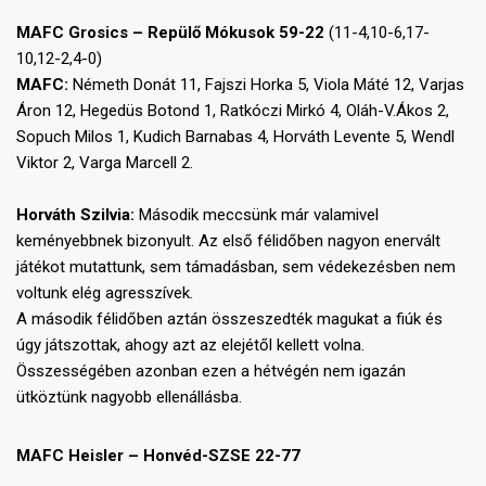
MAFC Grosics – Repülő Mókusok 59-22
(11-4,10-6,17-
10,12-2,4-0)
MAFC:
Németh Donát 11, Fajszi Horka 5, Viola Máté 12, Varjas
Áron 12, Hegedüs Botond 1, Ratkóczi Mirkó 4, Oláh-V.Ákos 2,
Sopuch Milos 1, Kudich Barnabas 4, Horváth Levente 5, Wendl
Viktor 2, Varga Marcell 2.
Horváth Szilvia:
Második meccsünk már valamivel
keményebbnek bizonyult. Az első félidőben nagyon enervált
játékot mutattunk, sem támadásban, sem védekezésben nem
voltunk elég agresszívek.
A második félidőben aztán összeszedték magukat a fiúk és
úgy játszottak, ahogy azt az elejétől kellett volna.
Összességében azonban ezen a hétvégén nem igazán
ütköztünk nagyobb ellenállásba.
MAFC Heisler – Honvéd-SZSE
22-77