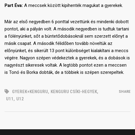
Part Éva:
A meccsek között kipihenték magukat a gyerekek.
Már az első negyedben 6 ponttal vezettünk és mindenki dobott
pontot, aki a pályán volt. A második negyedben is tudtuk tartani
a fölényünket, sőt a büntetődobásoknál sem szerzett előnyt a
másik csapat. A második félidőben tovább növeltük az
előnyünket, és sikerült 13 pont különbséget kialakítani a meccs
végére. Nagyon szépen védekeztek a gyerekek, és a dobások is
nagyrészt sikeresek voltak. A legtöbb pontot ezen a meccsen
is Tonó és Borka dobták, de a többiek is szépen szerepeltek.
GYEREK+KENGURU
,
KENGURU CSÍKI-HEGYEK
,
SHARE
U11
,
U12