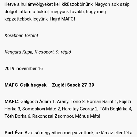
illetve a hullámvölgyeket kell kiküszöbölnünk. Nagyon sok szép
dolgot láttam a fiúktól, megyünk tovább, hogy még
képzettebbek legyünk. Hajrá MAFC!
Korábban történt:
Kenguru Kupa, K csoport, 9. régió
2019. november 16.
MAFC-Csíkihegyek – Zuglói Sasok 27-39
MAFC:
Galgóczi Ádám 1, Aranyi Tonó 8, Román Bálint 1, Fajszi
Horka 3, Somoskövi Máté 2, Hargitay György 2, Tóth Boglárka 4,
Tóth Borka 6, Rakonczai Zsombor, Mónus Máté
Part Éva:
Az első negyedben még vezettünk, aztán az ellenfél a