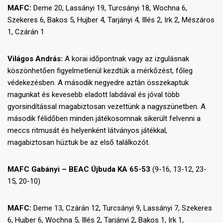
MAFC:
Deme 20, Lassányi 19, Turcsányi 18, Wochna 6,
Szekeres 6, Bakos 5, Hujber 4, Tarjányi 4, Illés 2, Irk 2, Mészáros
1, Czárán 1
Világos András:
A korai időpontnak vagy az izgulásnak
köszönhetően figyelmetlenül kezdtük a mérkőzést, főleg
védekezésben. A második negyedre aztán összekaptuk
magunkat és kevesebb eladott labdával és jóval több
gyorsindítással magabiztosan vezettünk a nagyszünetben. A
második félidőben minden játékosomnak sikerült felvenni a
meccs ritmusát és helyenként látványos játékkal,
magabiztosan húztuk be az első találkozót.
MAFC Gabányi – BEAC Újbuda KA 65-53
(9-16, 13-12, 23-
15, 20-10)
MAFC:
Deme 13, Czárán 12, Turcsányi 9, Lassányi 7, Szekeres
6, Hujber 6, Wochna 5, Illés 2, Tarjányi 2, Bakos 1, Irk 1,