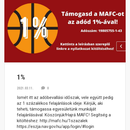
1%
2021.03.11.
0
Ismét itt az adóbevallási időszak, vele együtt pedig
az 1 százalékos felajánlások ideje. Kérjük, aki
teheti, támogassa egyesületünk munkáját
felajánlásával. Köszönjük!Hajrá MAFC! Segítség a
kitöltéshez: http://mafc.hu/1szazalek
https://eszja.nav.gov.hu/app/login/#login