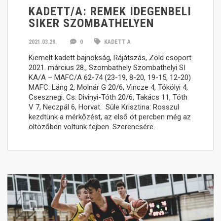
KADETT/A: REMEK IDEGENBELI
SIKER SZOMBATHELYEN
2021.03.29.
0
KADETT A
Kiemelt kadett bajnokság, Rájátszás, Zöld csoport
2021. március 28., Szombathely Szombathelyi SI
KA/A – MAFC/A 62-74 (23-19, 8-20, 19-15, 12-20)
MAFC: Láng 2, Molnár G 20/6, Vincze 4, Tökölyi 4,
Csesznegi. Cs: Divinyi-Tóth 20/6, Takács 11, Tóth
V 7, Neczpál 6, Horvat. Süle Krisztina: Rosszul
kezdtünk a mérkőzést, az első öt percben még az
öltözőben voltunk fejben. Szerencsére…