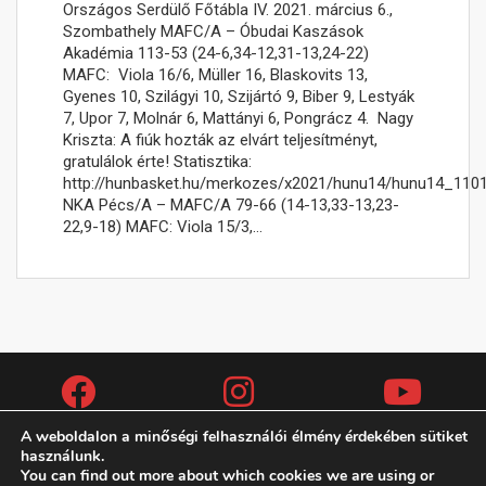
Országos Serdülő Főtábla IV. 2021. március 6.,
Szombathely MAFC/A – Óbudai Kaszások
Akadémia 113-53 (24-6,34-12,31-13,24-22)
MAFC: Viola 16/6, Müller 16, Blaskovits 13,
Gyenes 10, Szilágyi 10, Szijártó 9, Biber 9, Lestyák
7, Upor 7, Molnár 6, Mattányi 6, Pongrácz 4. Nagy
Kriszta: A fiúk hozták az elvárt teljesítményt,
gratulálok érte! Statisztika:
http://hunbasket.hu/merkozes/x2021/hunu14/hunu14_110
NKA Pécs/A – MAFC/A 79-66 (14-13,33-13,23-
22,9-18) MAFC: Viola 15/3,…
A weboldalon a minőségi felhasználói élmény érdekében sütiket
használunk.
You can find out more about which cookies we are using or
Copyright (c) 2019 MAFC