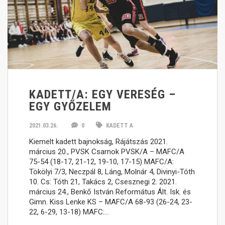
KADETT/A: EGY VERESÉG –
EGY GYŐZELEM
2021.03.26.
0
KADETT A
Kiemelt kadett bajnokság, Rájátszás 2021.
március 20., PVSK Csarnok PVSK/A – MAFC/A
75-54 (18-17, 21-12, 19-10, 17-15) MAFC/A:
Tökölyi 7/3, Neczpál 8, Láng, Molnár 4, Divinyi-Tóth
10. Cs: Tóth 21, Takács 2, Csesznegi 2. 2021.
március 24., Benkő István Református Ált. Isk. és
Gimn. Kiss Lenke KS – MAFC/A 68-93 (26-24, 23-
22, 6-29, 13-18) MAFC:…