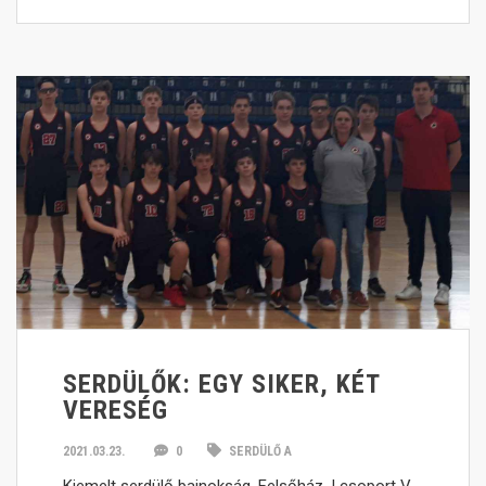
SERDÜLŐK: EGY SIKER, KÉT
VERESÉG
2021.03.23.
0
SERDÜLŐ A
Kiemelt serdülő bajnokság, Felsőház, I csoport V.