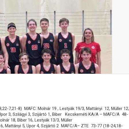
2-7,21-8) MAFC: Molnár 19 , Lestyák 19/3, Mattányi 12, Müller 12,
, Upor 3, Szilágyi 3, Szijártó 1, Biber Kecskeméti KA/A – MAFC/A 48-
nár 18, Biber 16, Lestyák 13/3, Müller
cz 6, Mattányi 5, Upor 4, Szijártó 2 MAFC/A– ZTE 73-77 (18-24,18-