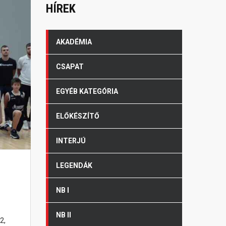
HÍREK
AKADÉMIA
CSAPAT
EGYÉB KATEGÓRIA
ELŐKÉSZÍTŐ
INTERJÚ
LEGENDÁK
NB I
NB II
2,