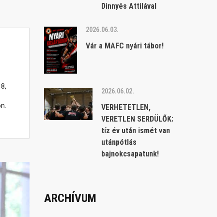
Dinnyés Attilával
2026.06.03.
Vár a MAFC nyári tábor!
8,
2026.06.02.
n.
VERHETETLEN,
VERETLEN SERDÜLŐK:
tíz év után ismét van
utánpótlás
bajnokcsapatunk!
ARCHÍVUM