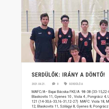
SERDÜLŐK: IRÁNY A DÖNTŐ!
2021.04.21.
0
SERDÜLŐ A
MAFC/A– Bajai Bácska FKE/A 98-38 (33-15,22-8,2
Blaskovits 11, Gyenes 10 , Viola 4 , Pongrácz 4
121 (14-30,6-33,16-31,12-27) MAFC: Viola 18, Mol
12, Blaskovits 11, Szilágyi 8, Gyenes 8, Pongrá