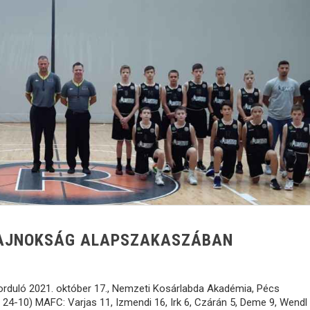
BAJNOKSÁG ALAPSZAKASZÁBAN
forduló 2021. október 17., Nemzeti Kosárlabda Akadémia, Pécs
4-10) MAFC: Varjas 11, Izmendi 16, Irk 6, Czárán 5, Deme 9, Wendl 