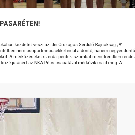
 PASARÉTEN!
kában kezdetét veszi az idei Országos Serdülő Bajnokság „A”
entétben nem csoportmeccsekkel indul a döntő, hanem negyeddöntő
okot. A mérkőzéseket szerda-péntek-szombat menetrendben rendez
y közé jutásért az NKA Pécs csapatával mérkőzik majd meg. A