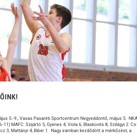
ŐINK!
ájus 5.-9., Vasas Pasaréti Sportcentrum Negyeddöntő, május 5. NK
1) MAFC: Szijártó 5, Gyenes 4, Viola 6, Blaskovits 8, Szilágyi 2. Cs:
ácz 3, Mattányi 4, Biber 1. Nagy iramban kezdődött a mérkőzést, a