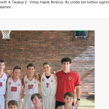
meth 4, Tarjányi 2. Vittay-Hajnik Ambrus: Az utóbbi két hétben egyré
alamint…