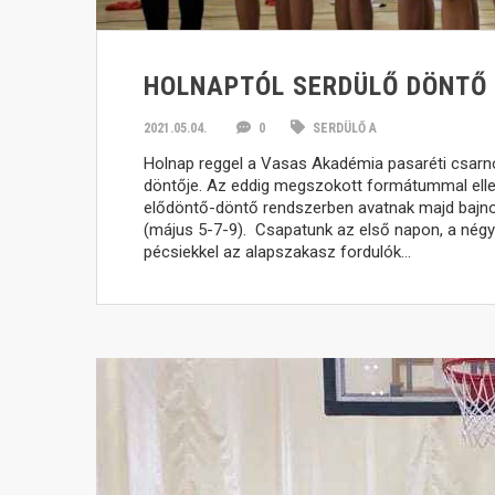
HOLNAPTÓL SERDÜLŐ DÖNTŐ
2021.05.04.
0
SERDÜLŐ A
Holnap reggel a Vasas Akadémia pasaréti csarno
döntője. Az eddig megszokott formátummal ell
elődöntő-döntő rendszerben avatnak majd bajn
(május 5-7-9). Csapatunk az első napon, a nég
pécsiekkel az alapszakasz fordulók…