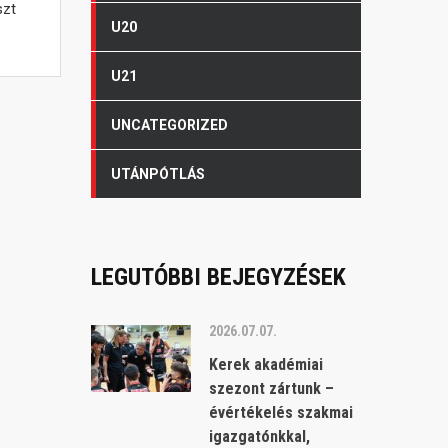
szt
U20
U21
UNCATEGORIZED
UTÁNPÓTLÁS
LEGUTÓBBI BEJEGYZÉSEK
2026.07.07.
Kerek akadémiai
szezont zártunk –
évértékelés szakmai
igazgatónkkal,