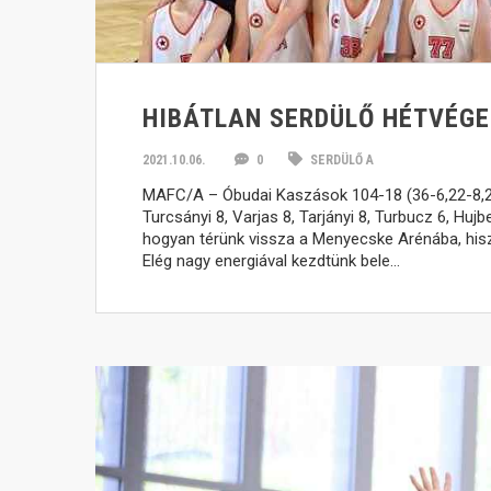
HIBÁTLAN SERDÜLŐ HÉTVÉG
2021.10.06.
0
SERDÜLŐ A
MAFC/A – Óbudai Kaszások 104-18 (36-6,22-8,20-
Turcsányi 8, Varjas 8, Tarjányi 8, Turbucz 6, Hu
hogyan térünk vissza a Menyecske Arénába, hisz
Elég nagy energiával kezdtünk bele…