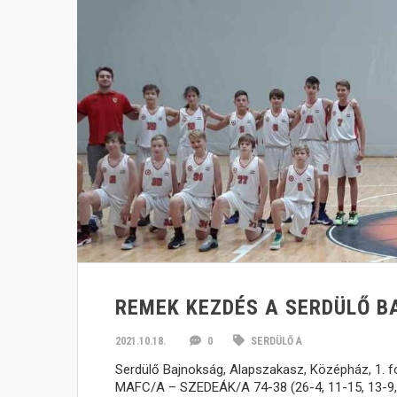
REMEK KEZDÉS A SERDÜLŐ 
2021.10.18.
0
SERDÜLŐ A
Serdülő Bajnokság, Alapszakasz, Középház, 1. 
MAFC/A – SZEDEÁK/A 74-38 (26-4, 11-15, 13-9, 2