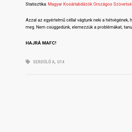
Statisztika:
Magyar Kosárlabdázók Országos Szövetsé
Azzal az egyértelmű céllal vágtunk neki a hétvégének
meg. Nem csüggedünk, elemezzük a problémákat, tanulu
HAJRÁ MAFC!
SERDÜLŐ A
,
U14