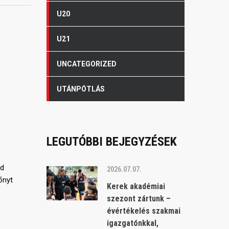
U20
U21
UNCATEGORIZED
UTÁNPÓTLÁS
LEGUTÓBBI BEJEGYZÉSEK
jd
2026.07.07.
őnyt
Kerek akadémiai
szezont zártunk –
évértékelés szakmai
igazgatónkkal,