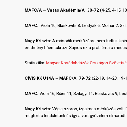
MAFC/A – Vasas Akadémia/A 30-72
(4-25, 4-15, 1
MAFC:
Viola 10, Blaskovits 8, Lestyák 6, Molnár 2, Szi
Nagy Kriszta:
A második mérkőzésre nem tudtuk kipihen
eredmény hűen tükrözi. Sajnos ez a probléma a meccs vé
Statisztika:
Magyar Kosárlabdázók Országos Szövetsé
CÍVIS KK U14A – MAFC/A 7
9-72
(22-19, 14-23, 19-
MAFC:
Viola 16, Biber 11, Szilágyi 11, Blaskovits 9, Le
Nagy Kriszta:
Végig szoros, izgalmas mérkőzés volt. 
megtört a lendületünk és így a várt győzelem elmaradt.