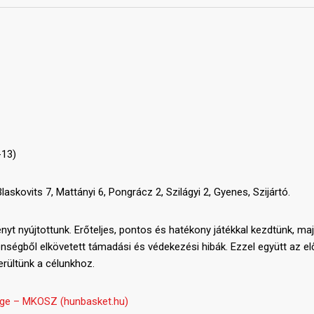
-13)
Blaskovits 7, Mattányi 6, Pongrácz 2, Szilágyi 2, Gyenes, Szijártó.
yt nyújtottunk. Erőteljes, pontos és hatékony játékkal kezdtünk, ma
nségből elkövetett támadási és védekezési hibák. Ezzel együtt az el
kerültünk a célunkhoz.
ge – MKOSZ (hunbasket.hu)