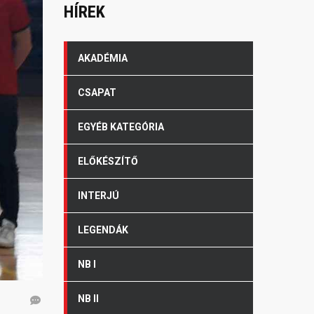
HÍREK
AKADÉMIA
CSAPAT
EGYÉB KATEGÓRIA
ELŐKÉSZÍTŐ
INTERJÚ
LEGENDÁK
NB I
NB II