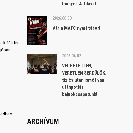
Dinnyés Attilával
2026.06.03.
Vár a MAFC nyári tábor!
ső félidei
jában.
2026.06.02.
VERHETETLEN,
VERETLEN SERDÜLŐK:
tíz év után ismét van
utánpótlás
bajnokcsapatunk!
gyedben
ARCHÍVUM