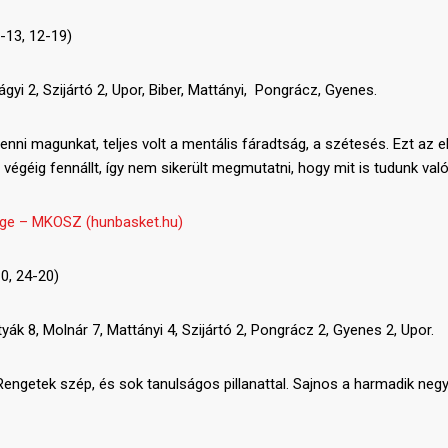
0-13, 12-19)
lágyi 2, Szijártó 2, Upor, Biber, Mattányi, Pongrácz, Gyenes.
ni magunkat, teljes volt a mentális fáradtság, a szétesés. Ezt az el
géig fennállt, így nem sikerült megmutatni, hogy mit is tudunk való
ge – MKOSZ (hunbasket.hu)
10, 24-20)
styák 8, Molnár 7, Mattányi 4, Szijártó 2, Pongrácz 2, Gyenes 2, Upor.
Rengetek szép, és sok tanulságos pillanattal. Sajnos a harmadik ne