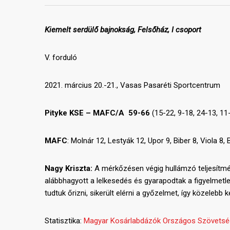
Kiemelt serdülő bajnokság, Felsőház, I csoport
V. forduló
2021. március 20.-21., Vasas Pasaréti Sportcentrum
Pityke KSE – MAFC/A
59-66
(15-22, 9-18, 24-13, 11
MAFC
: Molnár 12, Lestyák 12, Upor 9, Biber 8, Viola 8, 
Nagy Kriszta:
A mérkőzésen végig hullámzó teljesítmén
alábbhagyott a lelkesedés és gyarapodtak a figyelmetle
tudtuk őrizni, sikerült elérni a győzelmet, így közelebb 
Statisztika:
Magyar Kosárlabdázók Országos Szövetsé