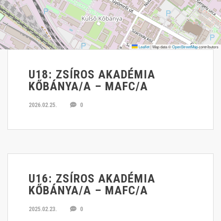
Leaflet
|
Map data ©
OpenStreetMap
contributors
U18: ZSÍROS AKADÉMIA
KŐBÁNYA/A – MAFC/A
2026.02.25.
0
U16: ZSÍROS AKADÉMIA
KŐBÁNYA/A – MAFC/A
2025.02.23.
0