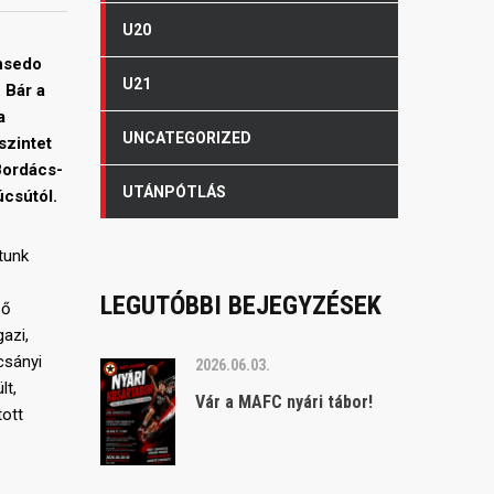
U20
Insedo
U21
 Bár a
a
UNCATEGORIZED
szintet
Bordács-
UTÁNPÓTLÁS
úcsútól.
tunk
LEGUTÓBBI BEJEGYZÉSEK
ső
azi,
csányi
2026.06.03.
lt,
Vár a MAFC nyári tábor!
tott