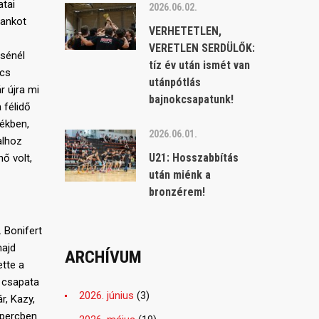
atai
2026.06.02.
rankot
VERHETETLEN,
VERETLEN SERDÜLŐK:
ésénél
tíz év után ismét van
ács
utánpótlás
r újra mi
bajnokcsapatunk!
 félidő
tékben,
2026.06.01.
alhoz
U21: Hosszabbítás
ő volt,
után miénk a
bronzérem!
 Bonifert
majd
ARCHÍVUM
ette a
e csapata
2026. június
(3)
r, Kazy,
 percben