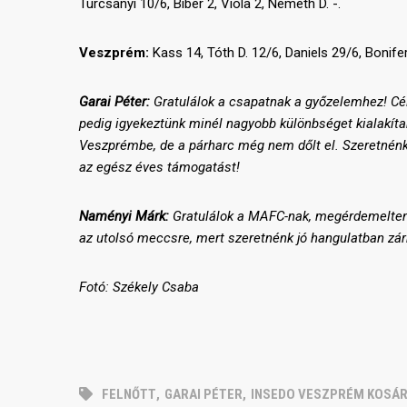
Turcsányi 10/6, Biber 2, Viola 2, Németh D. -.
Veszprém:
Kass 14, Tóth D. 12/6, Daniels 29/6, Bonifer
Garai Péter:
Gratulálok a csapatnak a győzelemhez! Cél
pedig igyekeztünk minél nagyobb különbséget kialakíta
Veszprémbe, de a párharc még nem dőlt el. Szeretnénk 
az egész éves támogatást!
Naményi Márk:
Gratulálok a MAFC-nak, megérdemelten
az utolsó meccsre, mert szeretnénk jó hangulatban zárn
Fotó: Székely Csaba
FELNŐTT
,
GARAI PÉTER
,
INSEDO VESZPRÉM KOSÁ