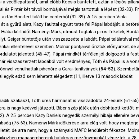
a védőlepattanót, amit előbb Kocsis büntetett, aztán a légiós pillan
 és Pintér két távoli bombájával mégis tartottuk a lépést (32-33). F
, aztán Bonifert talált be centerből (32-39). A 15. percben Viola
 a gyűrű alatt, Kazy faulttal együtt tette fel Pápai labdáját, a betör
. Hiába kért időt Naményi Márk, ritmust fogtak a piros-feketék, Bord
t, Geiger büntetője után visszaszedte a labdát, Pápai találatával má
rikai ellenfelével szemben, Molnár pontjaival őriztük előnyünket, de a
dulatot jelentett (46-47). Pápai mindkét térfélen jól dolgozott a fes
nár visszaszerzett labdából volt eredményes, Tóth és Pápai is a von
előnnyel vonulhattak pihenőre a Garai-tanítványok (
54-52
). Szembetűn
 egyik edző sem lehetett elégedett (11, illetve 13 második labdát
madik szakaszt, Tóth üres hármasát is visszadobta 24-esünk (61-55).
ra is nagy kedvvel játszott, Biber szép játék után dobhtaott kettőt, 
). A 25. percben Kazy Daniels negyedik személyi hibája ellenére bev
lönbség (75-63). Naményi Márk időkérése arra elég volt, hogy megtörj
letét, de arra nem, hogy a szárnyaló MAFC lendületét fékezze: Molná
ól, miközben magasembereink hatalmas mezőnymunkát végeztek, a 28.