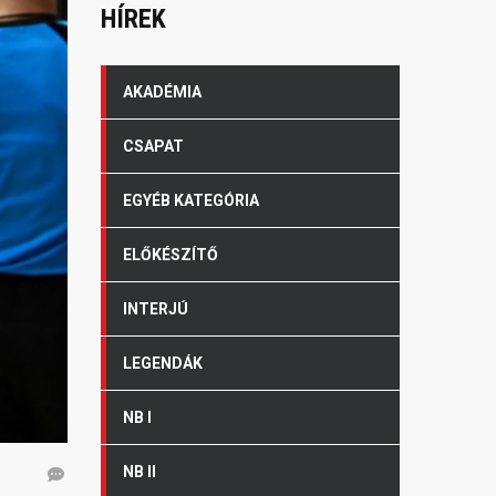
HÍREK
AKADÉMIA
CSAPAT
EGYÉB KATEGÓRIA
ELŐKÉSZÍTŐ
INTERJÚ
LEGENDÁK
NB I
NB II