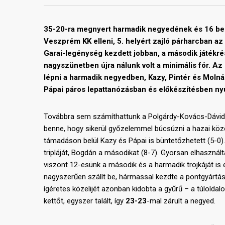
35-20-ra megnyert harmadik negyedének és 16 bedo
Veszprém KK elleni, 5. helyért zajló párharcban 
Garai-legénység kezdett jobban, a második játékrés
nagyszünetben újra nálunk volt a minimális fór. Az 
lépni a harmadik negyedben, Kazy, Pintér és Molná
Pápai páros lepattanózásban és előkészítésben nyú
Továbbra sem számíthattunk a Polgárdy-Kovács-Dávid tr
benne, hogy sikerül győzelemmel búcsúzni a hazai köz
támadáson belül Kazy és Pápai is büntetőzhetett (5-0)
tripláját, Bogdán a másodikat (8-7). Gyorsan elhasznál
viszont 12-esünk a második és a harmadik trojkáját is 
nagyszerűen szállt be, hármassal kezdte a pontgyártást,
ígéretes közelijét azonban kidobta a gyűrű – a túlolda
kettőt, egyszer talált, így
23-23
-mal zárult a negyed.