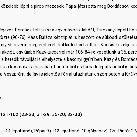
 közelebb lépni a piros mezesek, Pápai játszotta meg Bordácsot, k
égeket, Bordács tett vissza egy második labdát, Turcsányi lépett be 
közte (96-76). Kass Balázs két triplát is beszórt, de sükösdi születés
yedén verte meg emberét, hol kintről célzott jól. Kocsis közelije ut
akciót, egy újabb Kazy-ziccerrel már 106-84-re vezettünk a 35. per
 a hetedik távoliját is elhelyezte a bakonyi gyűrűben, Kazy és Bordács
rta a kosarakat a hajrában, büntetőből és támadólepattanóból is beta
a Veszprém, de így is jelentős fórral utazhatunk szombaton a Király
s
21-102 (23-23, 31-29, 35-20, 32-30)
(+14 lepattanó), Pápai 9 (+12 lepattanó, 10 gólpassz). Cs.: Pintér 27