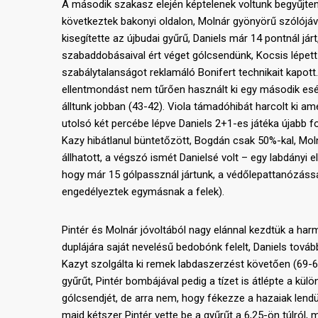
A második szakasz elején képtelenek voltunk begyűjteni 
következtek bakonyi oldalon, Molnár gyönyörű szólójával
kisegítette az újbudai gyűrű, Daniels már 14 pontnál járt
szabaddobásaival ért véget gólcsendünk, Kocsis lépett át
szabálytalanságot reklamáló Bonifert technikait kapott
ellentmondást nem tűrően használt ki egy második esély
álltunk jobban (43-42). Viola támadóhibát harcolt ki ame
utolsó két percébe lépve Daniels 2+1-es játéka újabb for
Kazy hibátlanul büntetőzött, Bogdán csak 50%-kal, Mol
állhatott, a végszó ismét Danielsé volt – egy labdányi 
hogy már 15 gólpassznál jártunk, a védőlepattanózással
engedélyeztek egymásnak a felek).
Pintér és Molnár jóvoltából nagy elánnal kezdtük a har
duplájára saját nevelésű bedobónk felelt, Daniels tovább
Kazyt szolgálta ki remek labdaszerzést követően (69-62
gyűrűt, Pintér bombájával pedig a tízet is átlépte a kü
gólcsendjét, de arra nem, hogy fékezze a hazaiak lendü
majd kétszer Pintér vette be a gyűrűt a 6,25-ön túlr