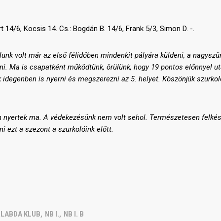
t 14/6, Kocsis 14. Cs.: Bogdán B. 14/6, Frank 5/3, Simon D. -.
unk volt már az első félidőben mindenkit pályára küldeni, a nagyszü
ni. Ma is csapatként működtünk, örülünk, hogy 19 pontos előnnyel u
idegenben is nyerni és megszerezni az 5. helyet. Köszönjük szurko
 nyertek ma. A védekezésünk nem volt sehol. Természetesen felké
i ezt a szezont a szurkolóink előtt.
RLABDA KLUB
,
NB I.
,
NB I. B