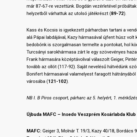
már 87-67-re vezettünk. Bogdán vezérletével próbáltak
helyzetből várhattuk az utolsó játékrészt (
89-72
).
Kass és Kocsis is igyekezett párharcban tartani a vend
alá Pápai labdájával, Kazy hármasával újfent húsz volt 
bedobónk is szorgalmasan termelte a pontokat, hol könn
Turcsányi sarokhármasa zárt le egy szövevényes hazai 
Frank hármasára középtávolival válaszolt Geiger, Pintér
tovább az ollót (117-92). Saját nevelésű hátvédünk szó
Bonifert hármasaival valamelyest faragott hátrányából 
városába (
121-102
).
NB I. B Piros csoport, párharc az 5. helyért, 1. mérkőzé
Újbuda MAFC – Insedo Veszprém Kosárlabda Klub 1
MAFC:
Geiger 3, Molnár T. 19/3, Kazy 40/18, Bordács 9 