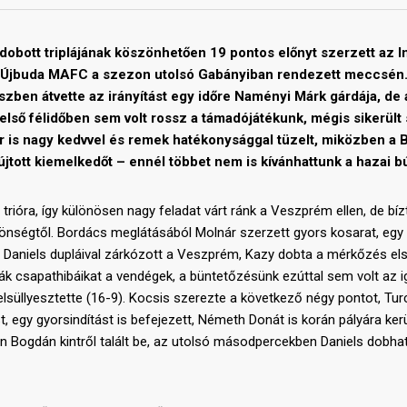
bott triplájának köszönhetően 19 pontos előnyt szerzett az 
az Újbuda MAFC a szezon utolsó Gabányiban rendezett meccsén.
zben átvette az irányítást egy időre Naményi Márk gárdája, de 
első félidőben sem volt rossz a támadójátékunk, mégis sikerült 
r is nagy kedvvel és remek hatékonysággal tüzelt, miközben a 
jtott kiemelkedőt – ennél többet nem is kívánhattunk a hazai b
ióra, így különösen nagy feladat várt ránk a Veszprém ellen, de bíz
önségtől. Bordács meglátásából Molnár szerzett gyors kosarat, egy
. Daniels dupláival zárkózott a Veszprém, Kazy dobta a mérkőzés el
ták csapathibáikat a vendégek, a büntetőzésünk ezúttal sem volt az ig
elsüllyesztette (16-9). Kocsis szerezte a következő négy pontot, Tur
 egy gyorsindítást is befejezett, Németh Donát is korán pályára kerü
lon Bogdán kintről talált be, az utolsó másodpercekben Daniels dobha