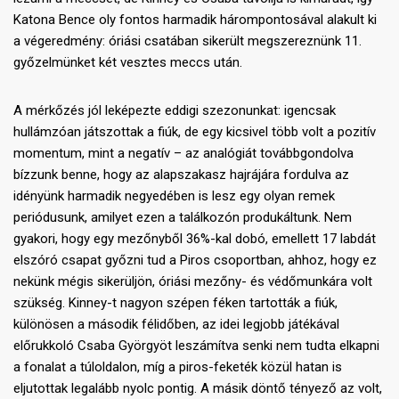
Katona Bence oly fontos harmadik hárompontosával alakult ki
a végeredmény: óriási csatában sikerült megszereznünk 11.
győzelmünket két vesztes meccs után.
A mérkőzés jól leképezte eddigi szezonunkat: igencsak
hullámzóan játszottak a fiúk, de egy kicsivel több volt a pozitív
momentum, mint a negatív – az analógiát továbbgondolva
bízzunk benne, hogy az alapszakasz hajrájára fordulva az
idényünk harmadik negyedében is lesz egy olyan remek
periódusunk, amilyet ezen a találkozón produkáltunk. Nem
gyakori, hogy egy mezőnyből 36%-kal dobó, emellett 17 labdát
elszóró csapat győzni tud a Piros csoportban, ahhoz, hogy ez
nekünk mégis sikerüljön, óriási mezőny- és védőmunkára volt
szükség. Kinney-t nagyon szépen féken tartották a fiúk,
különösen a második félidőben, az idei legjobb játékával
előrukkoló Csaba Györgyöt leszámítva senki nem tudta elkapni
a fonalat a túloldalon, míg a piros-feketék közül hatan is
eljutottak legalább nyolc pontig. A másik döntő tényező az volt,