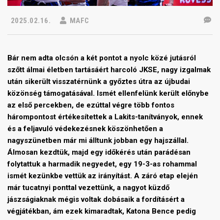
2025.02.16.
MAFC
Bár nem adta olcsón a két pontot a nyolc közé jutásról
szőtt álmai életben tartásáért harcoló JKSE, nagy izgalmak
után sikerült visszatérnünk a győztes útra az újbudai
közönség támogatásával. Ismét ellenfelünk került előnybe
az első percekben, de ezúttal végre több fontos
hárompontost értékesítettek a Lakits-tanítványok, ennek
és a feljavuló védekezésnek köszönhetően a
nagyszünetben már mi álltunk jobban egy hajszállal.
Álmosan kezdtük, majd egy időkérés után parádésan
folytattuk a harmadik negyedet, egy 19-3-as rohammal
ismét kezünkbe vettük az irányítást. A záró etap elején
már tucatnyi ponttal vezettünk, a nagyot küzdő
jászságiaknak mégis voltak dobásaik a fordításért a
végjátékban, ám ezek kimaradtak, Katona Bence pedig