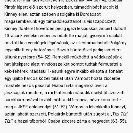
elteltével már időt kellett kérnie Lakitsnak (44-50). Az újbudai
Pintér lépett elő szorult helyzetben, támadóhibát harcolt ki
Kinney ellen, aztán szépen szolgálta ki Bordácsot,
magasemberünk egy támadólepattanót is visszapöcizett,
Kinney floaterét követően pedig igazi lesipuskás ziccert dobott.
13-asunk védekezésben is odatette magát, gyönyörű sapkát
osztott ki a vendégek légiósának, az ellentámadásból Polgárdy
egyenlített egy betöréssel, Bazsó büntetőivel pedig ismét mi
álltunk nyerésre (54-52). Remekül működött a védekezésünk,
hat játékperc alatt mindössze két pontot tudtak felmutatni a
kék-fehérek, ráadásul 1-esünk egyre inkább elkapta a fonalat,
egy újabb harcos közeli találat után Vámost hozta ziccerbe
másfele nézős passzal. Hiába hívta magához övéit a
jászságiak mestere, a mi Pintérünk második esélyből szerzett
sarokhármasával tovább nőtt a differencia, névrokona törte
meg a JKSE gólcsendjét (61-53). Vámos is leblokkolta Kinneyt,
aztán labdát szerzett, Polgárdy büntetői után zúgott a
„Tíz! Tíz!
Tíz!”
a hazai táborból, Csaba ziccere zárta a negyedet (
63-55
).