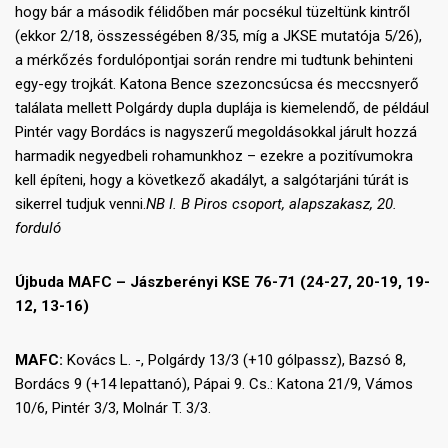
hogy bár a második félidőben már pocsékul tüzeltünk kintről
(ekkor 2/18, összességében 8/35, míg a JKSE mutatója 5/26),
a mérkőzés fordulópontjai során rendre mi tudtunk behinteni
egy-egy trojkát. Katona Bence szezoncsúcsa és meccsnyerő
találata mellett Polgárdy dupla duplája is kiemelendő, de például
Pintér vagy Bordács is nagyszerű megoldásokkal járult hozzá
harmadik negyedbeli rohamunkhoz – ezekre a pozitívumokra
kell építeni, hogy a következő akadályt, a salgótarjáni túrát is
sikerrel tudjuk venni.
NB I. B Piros csoport, alapszakasz, 20.
forduló
Újbuda MAFC – Jászberényi KSE 76-71 (24-27, 20-19, 19-
12, 13-16)
MAFC:
Kovács L. -, Polgárdy 13/3 (+10 gólpassz), Bazsó 8,
Bordács 9 (+14 lepattanó), Pápai 9. Cs.: Katona 21/9, Vámos
10/6, Pintér 3/3, Molnár T. 3/3.