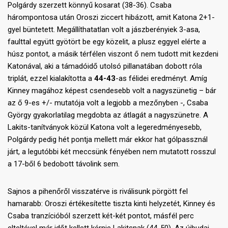
Polgárdy szerzett könnyű kosarat (38-36). Csaba
hárompontosa után Oroszi ziccert hibázott, amit Katona 2+1-
gyel büntetett. Megállíthatatlan volt a jászberényiek 3-asa,
faulttal együtt gyötört be egy közelit, a plusz eggyel elérte a
húsz pontot, a másik térfélen viszont ő nem tudott mit kezdeni
Katonával, aki a támadóidő utolsó pillanatában dobott róla
triplát, ezzel kialakította a
44-43
-as félidei eredményt. Amíg
Kinney magához képest csendesebb volt a nagyszünetig – bár
az ő 9-es +/- mutatója volt a legjobb a mezőnyben -, Csaba
György gyakorlatilag megdobta az átlagát a nagyszünetre. A
Lakits-tanítványok közül Katona volt a legeredményesebb,
Polgárdy pedig hét pontja mellett már ekkor hat gólpassznál
járt, a legutóbbi két meccsünk fényében nem mutatott rosszul
a 17-ből 6 bedobott távolink sem.
Sajnos a pihenőről visszatérve is riválisunk pörgött fel
hamarabb: Oroszi értékesítette tiszta kinti helyzetét, Kinney és
Csaba tranzícióból szerzett két-két pontot, másfél perc