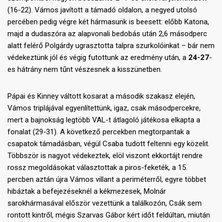
(16-22). Vámos javított a támadó oldalon, a negyed utolsó
percében pedig végre két hármasunk is beesett: előbb Katona,
majd a dudaszóra az alapvonali bedobás után 2,6 másodperc
alatt felérő Polgárdy ugrasztotta talpra szurkolóinkat – bár nem
védekeztünk jól és végig futottunk az eredmény után, a
24-27
-
es hátrány nem tűnt vészesnek a kisszünetben.
Pápai és Kinney váltott kosarat a második szakasz elején,
Vámos triplájával egyenlítettünk, igaz, csak másodpercekre,
mert a bajnokság legtöbb VAL-t átlagoló játékosa elkapta a
fonalat (29-31). A következő percekben megtorpantak a
csapatok támadásban, végül Csaba tudott feltenni egy közelit.
Többször is nagyot védekeztek, elöl viszont ekkortájt rendre
rossz megoldásokat választottak a piros-feketék, a 15.
percben aztán újra Vámos villant a periméterről, egyre többet
hibáztak a befejezéseknél a kékmezesek, Molnár
sarokhármasával először vezettünk a találkozón, Csák sem
rontott kintről, mégis Szarvas Gábor kért időt feldúltan, miután