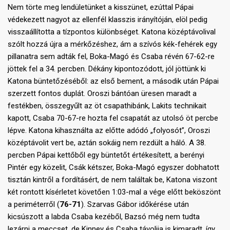
Nem törte meg lendületünket a kisszünet, ezúttal Pápai
védekezett nagyot az ellenfél klasszis irányítóján, elöl pedig
visszaállította a tízpontos különbséget. Katona középtávolival
szólt hozzá újra a mérkőzéshez, ám a szívós kék-fehérek egy
pillanatra sem adták fel, Boka-Magó és Csaba révén 67-62-re
jöttek fel a 34. percben. Dékány kipontozódott, jól jöttünk ki
Katona büntetőzéséből: az első bement, a második után Pápai
szerzett fontos duplát. Oroszi bántóan üresen maradt a
festékben, összegyűlt az öt csapathibánk, Lakits technikait
kapott, Csaba 70-67-re hozta fel csapatát az utolsó öt percbe
lépve. Katona kihasználta az előtte adódó „folyosót”, Oroszi
középtávolit vert be, aztán sokáig nem rezdült a háló. A 38.
percben Pápai kettőből egy büntetőt értékesített, a berényi
Pintér egy közelit, Csák kétszer, Boka-Magó egyszer dobhatott
tisztán kintről a fordításért, de nem találtak be, Katona viszont
két rontott kísérletet követően 1:03-mal a vége előtt beköszönt
a periméterről (
76-71
). Szarvas Gábor időkérése után
kicsúszott a labda Csaba kezéből, Bazsó még nem tudta
lezárni a meccset, de Kinney és Csaba távolija is kimaradt, így