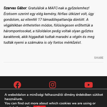
Szarvas Gábor:
Gratulálok a MAFC-nak a győzelemhez!
Érzésem szerint egy elég kemény, férfias ütközet volt, úgy
gondolom, az ellenfél 17 támadólepattanója döntött. A
végjátékban érthetetlen módon, fölöslegesen erőltettük a
hárompontosokat, a túloldalon pedig voltak olyan győztes
karakterek, akik higgadtak tudtak maradni a végén és meg
tudták nyerni a számukra is oly fontos mérkőzést.
SHARE
A weboldalon a minőségi felhasználói élmény érdekében sütiket
használunk.
You can find out more about which cookies we are using or
Copyright (c) 2019 MAFC