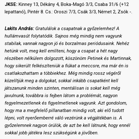
JKSE:
Kinney 13, Dékány 4, Boka-Magó 3/3, Csaba 31/6 (+12
lepattanó), Pintér 8. Cs.: Oroszi 7/3, Csák 3/3, Német 2, Zsók -.
Lakits András:
Gratulálok a csapatnak a győzelemhez! A
hullámvasút folytatódik. Sajnos még mindig nem vagyunk
stabilak, vannak nagyon jó és borzalmas periódusaink. Nehéz
hetünk volt, meg kell említeni, hogy a csapat a hét nagy
részében nélkülem dolgozott, köszönöm Petinek és Martinnak,
hogy sikerült felkészíteniük a fiúkat a meccsre, ma már én is
csatlakozhattam a többiekhez. Még mindig rossz végéről
közelítjük meg a dolgokat, sokkal inkább csapatként kell
játszanunk minden szinten, mentálisan is sokat kell még
javulnunk, továbbra is fejben látom a problémát, nagyon
fegyelmezetlenek és figyelmetlenek vagyunk. Azt gondolom,
hogy ma a megfelelő pillanatban mindig volt, aki elő tudott
lépni, volt nyerőemberré váló vezérünk a végjátékban is. A
győzelemnek nagyon örülök, de azt be kell látnunk, hogy ennél
sokkal jobb játékra lesz szükségünk a jövőben.