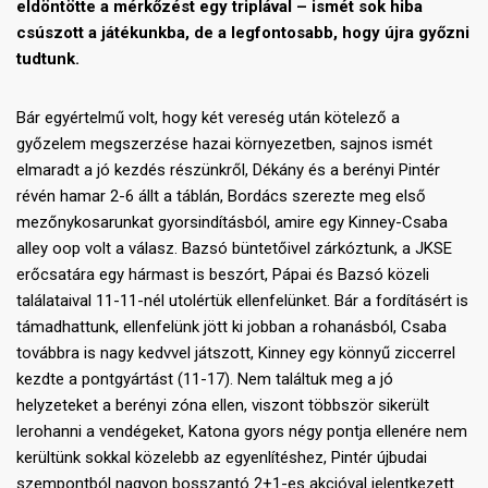
eldöntötte a mérkőzést egy triplával – ismét sok hiba
csúszott a játékunkba, de a legfontosabb, hogy újra győzni
tudtunk.
Bár egyértelmű volt, hogy két vereség után kötelező a
győzelem megszerzése hazai környezetben, sajnos ismét
elmaradt a jó kezdés részünkről, Dékány és a berényi Pintér
révén hamar 2-6 állt a táblán, Bordács szerezte meg első
mezőnykosarunkat gyorsindításból, amire egy Kinney-Csaba
alley oop volt a válasz. Bazsó büntetőivel zárkóztunk, a JKSE
erőcsatára egy hármast is beszórt, Pápai és Bazsó közeli
találataival 11-11-nél utolértük ellenfelünket. Bár a fordításért is
támadhattunk, ellenfelünk jött ki jobban a rohanásból, Csaba
továbbra is nagy kedvvel játszott, Kinney egy könnyű ziccerrel
kezdte a pontgyártást (11-17). Nem találtuk meg a jó
helyzeteket a berényi zóna ellen, viszont többször sikerült
lerohanni a vendégeket, Katona gyors négy pontja ellenére nem
kerültünk sokkal közelebb az egyenlítéshez, Pintér újbudai
szempontból nagyon bosszantó 2+1-es akcióval jelentkezett