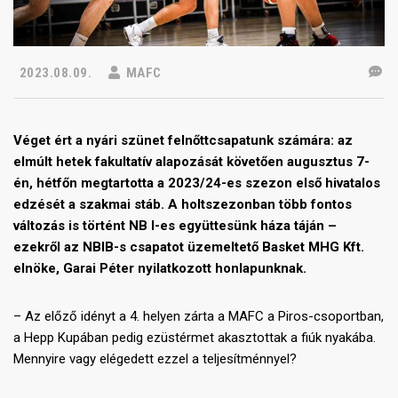
2023.08.09.
MAFC
Véget ért a nyári szünet felnőttcsapatunk számára: az
elmúlt hetek fakultatív alapozását követően augusztus 7-
én, hétfőn megtartotta a 2023/24-es szezon első hivatalos
edzését a szakmai stáb. A holtszezonban több fontos
változás is történt NB I-es együttesünk háza táján –
ezekről az NBIB-s csapatot üzemeltető Basket MHG Kft.
elnöke, Garai Péter nyilatkozott honlapunknak.
– Az előző idényt a 4. helyen zárta a MAFC a Piros-csoportban,
a Hepp Kupában pedig ezüstérmet akasztottak a fiúk nyakába.
Mennyire vagy elégedett ezzel a teljesítménnyel?