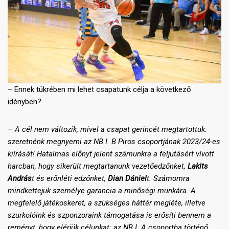
– Ennek tükrében mi lehet csapatunk célja a következő
idényben?
– A cél nem változik, mivel a csapat gerincét megtartottuk:
szeretnénk megnyerni az NB I. B Piros csoportjának 2023/24-es
kiírását! Hatalmas előnyt jelent számunkra a feljutásért vívott
harcban, hogy sikerült megtartanunk vezetőedzőnket,
Lakits
András
t és erőnléti edzőnket,
Dian Dániel
t. Számomra
mindkettejük személye garancia a minőségi munkára. A
megfelelő játékoskeret, a szükséges háttér megléte, illetve
szurkolóink és szponzoraink támogatása is erősíti bennem a
reményt, hogy elérjük célunkat: az NB I. A csoportba történő