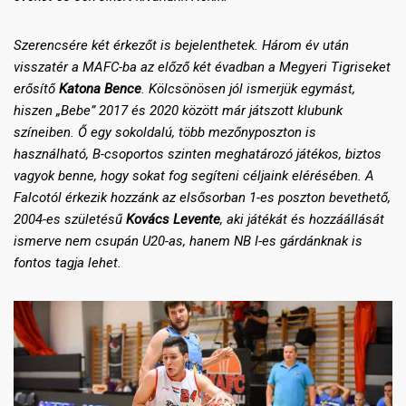
Szerencsére két érkezőt is bejelenthetek. Három év után
visszatér a MAFC-ba az előző két évadban a Megyeri Tigriseket
erősítő
Katona Bence
. Kölcsönösen jól ismerjük egymást,
hiszen „Bebe” 2017 és 2020 között már játszott klubunk
színeiben. Ő egy sokoldalú, több mezőnyposzton is
használható, B-csoportos szinten meghatározó játékos, biztos
vagyok benne, hogy sokat fog segíteni céljaink elérésében. A
Falcotól érkezik hozzánk az elsősorban 1-es poszton bevethető,
2004-es születésű
Kovács Levente
, aki játékát és hozzáállását
ismerve nem csupán U20-as, hanem NB I-es gárdánknak is
fontos tagja lehet.