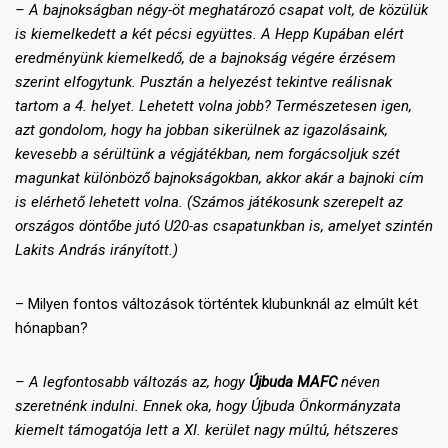
– A bajnokságban négy-öt meghatározó csapat volt, de közülük
is kiemelkedett a két pécsi együttes. A Hepp Kupában elért
eredményünk kiemelkedő, de a bajnokság végére érzésem
szerint elfogytunk. Pusztán a helyezést tekintve reálisnak
tartom a 4. helyet. Lehetett volna jobb? Természetesen igen,
azt gondolom, hogy ha jobban sikerülnek az igazolásaink,
kevesebb a sérültünk a végjátékban, nem forgácsoljuk szét
magunkat különböző bajnokságokban, akkor akár a bajnoki cím
is elérhető lehetett volna. (Számos játékosunk szerepelt az
országos döntőbe jutó U20-as csapatunkban is, amelyet szintén
Lakits András irányított.)
– Milyen fontos változások történtek klubunknál az elmúlt két
hónapban?
– A legfontosabb változás az, hogy
Újbuda MAFC
néven
szeretnénk indulni. Ennek oka, hogy Újbuda Önkormányzata
kiemelt támogatója lett a XI. kerület nagy múltú, hétszeres