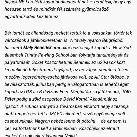
bajnok NB I-es férfi kosárlabdacsapatának – reméljük, hogy egy
hosszan tartó és mindkét fél számára gyümölcsöző
együttműködés kezdete ez.
Bár ismét az állandóság mellett tettük le a voksunkat, történtek
változások a játékoskeretben is. A tavaly nyáron Belgrádból
hazatérő
Maly Benedek
amerikai ösztöndíjat kapott, a New York
állambeli Trinity-Pawling School-ban folytatja tanulmányait és
pályafutását. Sokat köszönhetünk Beninek, az U20-asok közt
kiemelkedő teljesítményt nyújtott, az országos döntőn a teljes
mezőny legeredményesebb játékosa volt, az All Star ötösbe is
beválasztották, júliusban pedig a válogatottban is lehetőséget
kapott az U18-as B divíziós Eb-n. Meghatározó játékosunk,
Tóth
Péter
pedig a zöld csoportos Dávid Kornél Akadémiához
igazolt. A rutinos irányító a fővárosban eltöltött négy szezonja
alatt rengeteget tett a MAFC sikeréért, vezéregyénisége volt
csapatunknak. Nagyon nehéz lenne őt pótolni – de ez nem is
cél, változtatnunk kell a játékunkban. Köszönjük az elmúlt
éveket és sok sikert kívánunk Nekik!