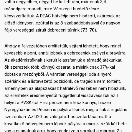
volt a negyedben, négyet be kellett ütni, már csak 3,4
másodperc maradt, mire Várszegit büntetőzésre
kényszerítettük. A DEAC hátvédje nem hibázott, akárcsak az
előző idényben, ezúttal is az ő szabaddobásaival és nagyon
fájó vereséggel zárult debreceni túránk (
73-70
).
Ahogy a felvezetőben említettük, sejteni lehetett, hogy minél
kevesebb a pont, annál jobbak a debreceniek esélyei a bravúrra.
Az akadémistáknak sikerült lelassítaniuk a támadójátékunkat,
ők szereztek több könnyű kosarat, a mieink csak 37%-kal
dobtak a mezőnyből. A váratlan vereséggel oda a nyerő
szériánk és a listavezető pozíciónk, de tragédia nem történt,
amennyiben az alapszakasz hátralévő részében nem hibázunk,
az ellenfelek eredményeitől függetlenül visszavesszük az 1.
helyet a PVSK-tól – ez persze nem lesz könnyű, hiszen
Nyíregyházán és Pécsen is pályára lépnek még a fiúk a reguláris
szezonban. Az U20-as válogatott összetartása miatt a
következő hétvégén nem lépnek pályára a mieink, szűk két hete
van a csapatnak arra, hogy rendezze a sorokat a március 2-i,