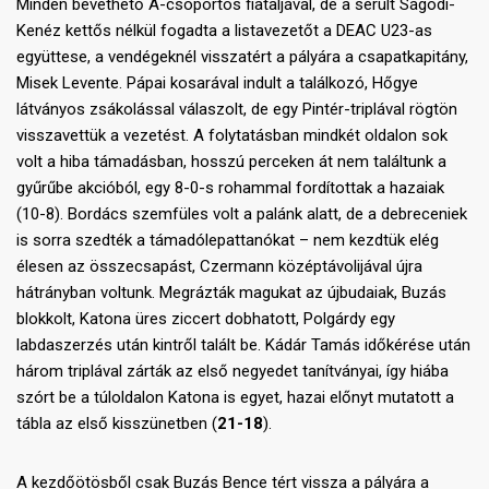
Minden bevethető A-csoportos fiataljával, de a sérült Ságodi-
Kenéz kettős nélkül fogadta a listavezetőt a DEAC U23-as
együttese, a vendégeknél visszatért a pályára a csapatkapitány,
Misek Levente. Pápai kosarával indult a találkozó, Hőgye
látványos zsákolással válaszolt, de egy Pintér-triplával rögtön
visszavettük a vezetést. A folytatásban mindkét oldalon sok
volt a hiba támadásban, hosszú perceken át nem találtunk a
gyűrűbe akcióból, egy 8-0-s rohammal fordítottak a hazaiak
(10-8). Bordács szemfüles volt a palánk alatt, de a debreceniek
is sorra szedték a támadólepattanókat – nem kezdtük elég
élesen az összecsapást, Czermann középtávolijával újra
hátrányban voltunk. Megrázták magukat az újbudaiak, Buzás
blokkolt, Katona üres ziccert dobhatott, Polgárdy egy
labdaszerzés után kintről talált be. Kádár Tamás időkérése után
három triplával zárták az első negyedet tanítványai, így hiába
szórt be a túloldalon Katona is egyet, hazai előnyt mutatott a
tábla az első kisszünetben (
21-18
).
A kezdőötösből csak Buzás Bence tért vissza a pályára a