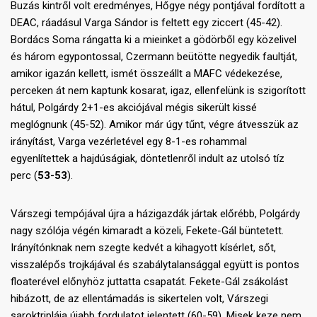
Buzás kintről volt eredményes, Hőgye négy pontjával fordított a
DEAC, ráadásul Varga Sándor is feltett egy ziccert (45-42).
Bordács Soma rángatta ki a mieinket a gödörből egy közelivel
és három egypontossal, Czermann beütötte negyedik faultját,
amikor igazán kellett, ismét összeállt a MAFC védekezése,
perceken át nem kaptunk kosarat, igaz, ellenfelünk is szigorított
hátul, Polgárdy 2+1-es akciójával mégis sikerült kissé
meglógnunk (45-52). Amikor már úgy tűnt, végre átvesszük az
irányítást, Varga vezérletével egy 8-1-es rohammal
egyenlítettek a hajdúságiak, döntetlenről indult az utolsó tíz
perc (
53-53
).
Várszegi tempójával újra a házigazdák jártak előrébb, Polgárdy
nagy szólója végén kimaradt a közeli, Fekete-Gál büntetett.
Irányítónknak nem szegte kedvét a kihagyott kísérlet, sőt,
visszalépős trojkájával és szabálytalansággal együtt is pontos
floaterével előnyhöz juttatta csapatát. Fekete-Gál zsákolást
hibázott, de az ellentámadás is sikertelen volt, Várszegi
saroktriplája újabb fordulatot jelentett (60-59). Misek keze nem