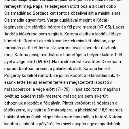
remegett meg, Pápai feleslegesen ütött oda a ziccert dobó
Csizmadiának, Bordács két fontos közelivel állt a mieink élére,
Csizmadia egyenlített, Varga duplájával megint a Kádár-
legénység járt előrébb, három és fél perc maradt (67-65). Lakits
András időkérése sem segített, Katona eladta a labdát, Hőgye
büntetett. Rontott akciók következtek mindkét oldalon, egy
támadás alatt két tiszta cívisvárosi távoli kísérletet úsztunk
meg, Katona pedig mindhárom büntetőjét a helyére küldte 1:04-
gyel a vége előtt (69-68). Hazai időkérést követően Czermann
maradt bántóan üresen a palánkunk alatt, Katona kintről,
Polgárdy közelről rontott, de jól működött a letámadásunk, 1-
esünk tette fel az ellenfél térfelén megszerzett labdát 28
másodperccel a vége előtt (71-70). Hiába szólította magához
övéit az akadémisták mestere, másodjára sem sikerült
áthozniuk a labdát a félpályán, Pintér vetődött rá hősiesen a
játékszerre, így lejárt a 8 másodperc, a játékidőből 18,9 maradt.
Lakits András újabb eligazítása sem használt, a betörő Katona
kidobta a labdát a pályáról, és mivel csupán egy csapathibánk