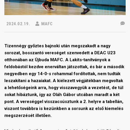
2024.02.19.
MAFC
Tizennégy győztes bajnoki után megszakadt a nagy
sorozat, bosszantó vereséget szenvedett a DEAC U23
otthonában az Újbuda MAFC. A Lakits-tanítványok a
feldobástól kezdve enerváltan játszottak, és bár a második
negyedben egy 14-0-s rohammal fordítottak, nem tudták
leszakítani a hazaiakat. A kiélezett végjátékban megvoltak
a lehetőségeink arra, hogy visszavegyük a vezetést, de túl
sokat hibáztunk, így az Oláh Gábor utcában maradt a két
pont. A vereséggel visszacsúsztunk a 2. helyre a tabellán,
viszont továbbra is kezünkben a sorsunk az első kiemelés
megszerzését illetően.