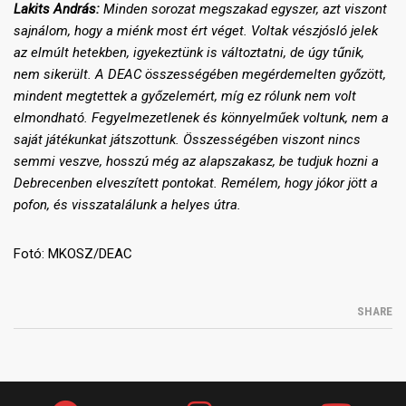
Lakits András:
Minden sorozat megszakad egyszer, azt viszont
sajnálom, hogy a miénk most ért véget. Voltak vészjósló jelek
az elmúlt hetekben, igyekeztünk is változtatni, de úgy tűnik,
nem sikerült. A DEAC összességében megérdemelten győzött,
mindent megtettek a győzelemért, míg ez rólunk nem volt
elmondható. Fegyelmezetlenek és könnyelműek voltunk, nem a
saját játékunkat játszottunk. Összességében viszont nincs
semmi veszve, hosszú még az alapszakasz, be tudjuk hozni a
Debrecenben elveszített pontokat. Remélem, hogy jókor jött a
pofon, és visszatalálunk a helyes útra.
Fotó: MKOSZ/DEAC
SHARE