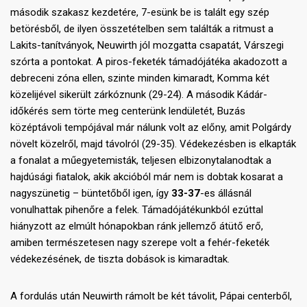
második szakasz kezdetére, 7-esünk be is talált egy szép
betörésből, de ilyen összetételben sem találták a ritmust a
Lakits-tanítványok, Neuwirth jól mozgatta csapatát, Várszegi
szórta a pontokat. A piros-feketék támadójátéka akadozott a
debreceni zóna ellen, szinte minden kimaradt, Komma két
közelijével sikerült zárkóznunk (29-24). A második Kádár-
időkérés sem törte meg centerünk lendületét, Buzás
középtávoli tempójával már nálunk volt az előny, amit Polgárdy
növelt közelről, majd távolról (29-35). Védekezésben is elkapták
a fonalat a műegyetemisták, teljesen elbizonytalanodtak a
hajdúsági fiatalok, akik akcióból már nem is dobtak kosarat a
nagyszünetig – büntetőből igen, így
33-37
-es állásnál
vonulhattak pihenőre a felek. Támadójátékunkból ezúttal
hiányzott az elmúlt hónapokban ránk jellemző átütő erő,
amiben természetesen nagy szerepe volt a fehér-feketék
védekezésének, de tiszta dobások is kimaradtak.
A fordulás után Neuwirth rámolt be két távolit, Pápai centerből,