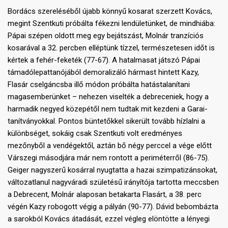
Bordács szereléséből újabb könnyű kosarat szerzett Kovács,
megint Szentkuti próbálta fékezni lendületünket, de mindhiába:
Pápai szépen oldott meg egy bejátszást, Molnár tranzíciós
kosarával a 32. percben elléptünk tízzel, természetesen időt is
kértek a fehér-feketék (77-67). A hatalmasat játszó Pápai
támadólepattanójából demoralizáló hármast hintett Kazy,
Flasár cselgáncsba illő módon próbálta hatástalanítani
magasemberünket – nehezen viselték a debreceniek, hogy a
harmadik negyed közepétől nem tudtak mit kezdeni a Garai-
tanítványokkal. Pontos büntetőkkel sikerült tovább hízlalni a
különbséget, sokáig csak Szentkuti volt eredményes
mezőnyből a vendégektől, aztán bő négy perccel a vége előtt
Várszegi másodjára már nem rontott a periméterről (86-75).
Geiger nagyszerű kosárral nyugtatta a hazai szimpatizánsokat,
változatlanul nagyváradi születésű irányítója tartotta meccsben
a Debrecent, Molnár alaposan betakarta Flasárt, a 38. perc
végén Kazy robogott végig a pályán (90-77). Dávid bebombázta
a sarokból Kovács átadását, ezzel végleg elöntötte a lényegi