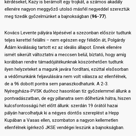
kérdéseket, Kazy is berámolt egy trojkát, a számos akadály
ellenére nagyon meggyőző utolsó másfél negyeddel szereztük
meg tizedik győzelmünket a bajnokságban (
96-77
).
Kovács Levente pályára lépésével a szezonban először tudtunk
teljes kerettel felállni – nem egészen egy félidőn át, Polgárdy
Ádám kiválásáig tartott ez az ideális állapot. Ennek ellenére
ismét sikerült változtatni a meccsen belül, bíztató, hogy amíg
korábban rendre támadójátékunknak köszönhetően tudtunk
ilyen helyzeteket a magunk javára fordítani, ezúttal elsősorban
a védőmunkánk feljavulására nem volt válasza az ellenfélnek,
de a 96 dobott pontra sem panaszkodhatunk. A 2-3.
Nyíregyháza-PVSK duóhoz hasonlóan tíz győzelemmel állunk a
pontvadászatban, de egy pillanatra sem dőlhetünk hátra, hiszen
kulcsfontosságú hét előtt állunk: szerdán 19 órától hazai
pályán harcolhatjuk ki a négyes döntős szereplést a Hepp
Kupában a Vasas ellen, szombaton a nagyon kellemetlen
ellenfélnek ígérkező JKSE vendégei leszünk a bajnokságban.