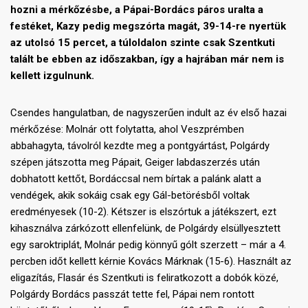
hozni a mérkőzésbe, a Pápai-Bordács páros uralta a
festéket, Kazy pedig megszórta magát, 39-14-re nyertük
az utolsó 15 percet, a túloldalon szinte csak Szentkuti
talált be ebben az időszakban, így a hajrában már nem is
kellett izgulnunk.
Csendes hangulatban, de nagyszerűen indult az év első hazai
mérkőzése: Molnár ott folytatta, ahol Veszprémben
abbahagyta, távolról kezdte meg a pontgyártást, Polgárdy
szépen játszotta meg Pápait, Geiger labdaszerzés után
dobhatott kettőt, Bordáccsal nem bírtak a palánk alatt a
vendégek, akik sokáig csak egy Gál-betörésből voltak
eredményesek (10-2). Kétszer is elszórtuk a játékszert, ezt
kihasználva zárkózott ellenfelünk, de Polgárdy elsüllyesztett
egy saroktriplát, Molnár pedig könnyű gólt szerzett – már a 4.
percben időt kellett kérnie Kovács Márknak (15-6). Használt az
eligazítás, Flasár és Szentkuti is feliratkozott a dobók közé,
Polgárdy Bordács passzát tette fel, Pápai nem rontott