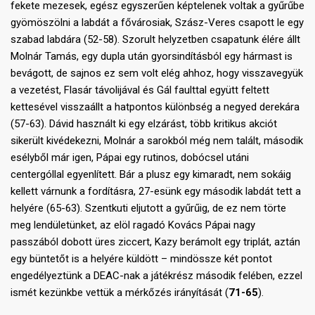
fekete mezesek, egész egyszerűen képtelenek voltak a gyűrűbe
gyömöszölni a labdát a fővárosiak, Szász-Veres csapott le egy
szabad labdára (52-58). Szorult helyzetben csapatunk élére állt
Molnár Tamás, egy dupla után gyorsindításból egy hármast is
bevágott, de sajnos ez sem volt elég ahhoz, hogy visszavegyük
a vezetést, Flasár távolijával és Gál faulttal együtt feltett
kettesével visszaállt a hatpontos különbség a negyed derekára
(57-63). Dávid használt ki egy elzárást, több kritikus akciót
sikerült kivédekezni, Molnár a sarokból még nem talált, második
esélyből már igen, Pápai egy rutinos, dobócsel utáni
centergóllal egyenlített. Bár a plusz egy kimaradt, nem sokáig
kellett várnunk a fordításra, 27-esünk egy második labdát tett a
helyére (65-63). Szentkuti eljutott a gyűrűig, de ez nem törte
meg lendületünket, az elöl ragadó Kovács Pápai nagy
passzából dobott üres ziccert, Kazy berámolt egy triplát, aztán
egy büntetőt is a helyére küldött – mindössze két pontot
engedélyeztünk a DEAC-nak a játékrész második felében, ezzel
ismét kezünkbe vettük a mérkőzés irányítását (
71-65
).