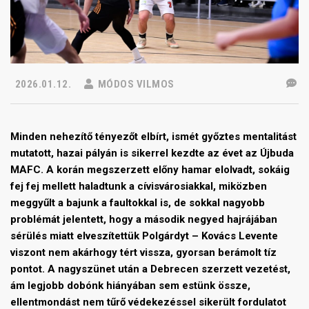
2026.01.12.
MÓDOS VILMOS
Minden nehezítő tényezőt elbírt, ismét győztes mentalitást
mutatott, hazai pályán is sikerrel kezdte az évet az Újbuda
MAFC. A korán megszerzett előny hamar elolvadt, sokáig
fej fej mellett haladtunk a cívisvárosiakkal, miközben
meggyűlt a bajunk a faultokkal is, de sokkal nagyobb
problémát jelentett, hogy a második negyed hajrájában
sérülés miatt elveszítettük Polgárdyt – Kovács Levente
viszont nem akárhogy tért vissza, gyorsan berámolt tíz
pontot. A nagyszünet után a Debrecen szerzett vezetést,
ám legjobb dobónk hiányában sem estünk össze,
ellentmondást nem tűrő védekezéssel sikerült fordulatot