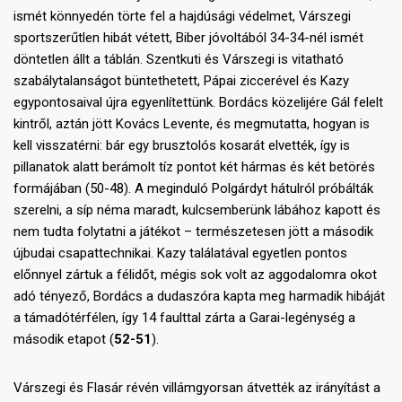
ismét könnyedén törte fel a hajdúsági védelmet, Várszegi
sportszerűtlen hibát vétett, Biber jóvoltából 34-34-nél ismét
döntetlen állt a táblán. Szentkuti és Várszegi is vitatható
szabálytalanságot büntethetett, Pápai ziccerével és Kazy
egypontosaival újra egyenlítettünk. Bordács közelijére Gál felelt
kintről, aztán jött Kovács Levente, és megmutatta, hogyan is
kell visszatérni: bár egy brusztolós kosarát elvették, így is
pillanatok alatt berámolt tíz pontot két hármas és két betörés
formájában (50-48). A meginduló Polgárdyt hátulról próbálták
szerelni, a síp néma maradt, kulcsemberünk lábához kapott és
nem tudta folytatni a játékot – természetesen jött a második
újbudai csapattechnikai. Kazy találatával egyetlen pontos
előnnyel zártuk a félidőt, mégis sok volt az aggodalomra okot
adó tényező, Bordács a dudaszóra kapta meg harmadik hibáját
a támadótérfélen, így 14 faulttal zárta a Garai-legénység a
második etapot (
52-51
).
Várszegi és Flasár révén villámgyorsan átvették az irányítást a