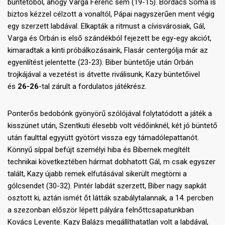
büntetőből, ahogy Varga Ferenc sem (19-15). Bordács Soma is
biztos kézzel célzott a vonaltól, Pápai nagyszerűen ment végig
egy szerzett labdával. Elkapták a ritmust a cívisvárosiak, Gál,
Varga és Orbán is első szándékból fejezett be egy-egy akciót,
kimaradtak a kinti próbálkozásaink, Flasár centergólja már az
egyenlítést jelentette (23-23). Biber büntetője után Orbán
trojkájával a vezetést is átvette riválisunk, Kazy büntetőivel
és
26-26
-tal zárult a fordulatos játékrész.
Ponterős bedobónk gyönyörű szólójával folytatódott a játék a
kisszünet után, Szentkuti élesebb volt védőinknél, két jó büntető
után faulttal egyyütt gyötört vissza egy támadólepattanót.
Könnyű síppal befújt személyi hiba és Bibernek megítélt
technikai következtében hármat dobhatott Gál, m csak egyszer
talált, Kazy újabb remek elfutásával sikerült megtörni a
gólcsendet (30-32). Pintér labdát szerzett, Biber nagy sapkát
osztott ki, aztán ismét őt látták szabálytalannak, a 14. percben
a szezonban először lépett pályára felnőttcsapatunkban
Kovács Levente. Kazy Balázs megállíthatatlan volt a labdával,