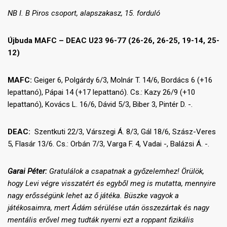
NB I. B Piros csoport, alapszakasz, 15. forduló
Újbuda MAFC – DEAC U23 96-77 (26-26, 26-25, 19-14, 25-
12)
MAFC:
Geiger 6, Polgárdy 6/3, Molnár T. 14/6, Bordács 6 (+16
lepattanó), Pápai 14 (+17 lepattanó). Cs.: Kazy 26/9 (+10
lepattanó), Kovács L. 16/6, Dávid 5/3, Biber 3, Pintér D. -.
DEAC:
Szentkuti 22/3, Várszegi Á. 8/3, Gál 18/6, Szász-Veres
5, Flasár 13/6. Cs.: Orbán 7/3, Varga F. 4, Vadai -, Balázsi Á. -.
Garai Péter:
Gratulálok a csapatnak a győzelemhez! Örülök,
hogy Levi végre visszatért és egyből meg is mutatta, mennyire
nagy erősségünk lehet az ő játéka. Büszke vagyok a
játékosaimra, mert Ádám sérülése után összezártak és nagy
mentális erővel meg tudták nyerni ezt a roppant fizikális