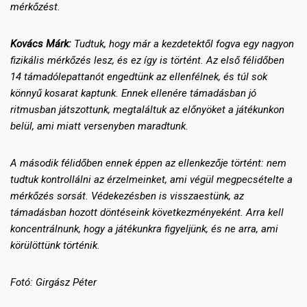
mérkőzést.
Kovács Márk:
Tudtuk, hogy már a kezdetektől fogva egy nagyon
fizikális mérkőzés lesz, és ez így is történt. Az első félidőben
14 támadólepattanót engedtünk az ellenfélnek, és túl sok
könnyű kosarat kaptunk. Ennek ellenére támadásban jó
ritmusban játszottunk, megtaláltuk az előnyöket a játékunkon
belül, ami miatt versenyben maradtunk.
A második félidőben ennek éppen az ellenkezője történt: nem
tudtuk kontrollálni az érzelmeinket, ami végül megpecsételte a
mérkőzés sorsát. Védekezésben is visszaestünk, az
támadásban hozott döntéseink következményeként. Arra kell
koncentrálnunk, hogy a játékunkra figyeljünk, és ne arra, ami
körülöttünk történik.
Fotó: Girgász Péter