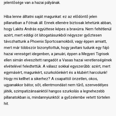
jelentősége van a hazai pályának.
Hiba lenne álltatni saját magunkat: ez az elődöntő jelen
pillanatban a Fótnak áll. Ennek ellenére biztosak lehetünk abban,
hogy Lakits András együttese képes a bravúrra. Nem feltétlenül
azért, mert eddigi öt látogatásunkból négyszer győztesen
távozhattunk a Phoenix Sportcsarnokból, vagy éppen amiatt,
mert már többször bizonyítottuk, hogy javítani tudunk egy fájó
hazai vereséget idegenben, a januári, éppen a Megyeri Tigrisek
ellen simán elveszített rangadót a Vasas hazai veretlenségének
elvételével feledtettük. A válasz sokkal egyszerűbb: azért, mert
egymásért, magunkért, szurkolóinkért és a klubért harcolunk!
Hogy mi kellhet a sikerhez? A csapattól önzetlen, okos,
ugyanakkor bátor, sőt, ellentmondást nem tűrő, szenvedélyes
játék, szimpatizánsainktól hangos szurkolás a legnehezebb
pillanatokban is, mindannyiunktól: a győzelembe vetett törtelen
hit.