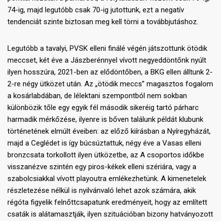
74-ig, majd legutóbb csak 70-ig jutottunk, ezt a negatív
tendenciát szinte biztosan meg kell törni a továbbjutáshoz.
Legutóbb a tavalyi, PVSK elleni finálé végén játszottunk ötödik
meccset, két éve a Jászberénnyel vívott negyeddöntőnk nyúlt
ilyen hosszúra, 2021-ben az elődöntőben, a BKG ellen álltunk 2-
2-re négy ütközet után. Az „ötödik meccs” magasztos fogalom
a kosárlabdában, de lélektani szempontból nem sokban
különbözik tőle egy egyik fél második sikeréig tartó párharc
harmadik mérkőzése, ilyenre is bőven találunk példát klubunk
történetének elmúlt éveiben: az előző kiírásban a Nyíregyházát,
majd a Ceglédet is így búcsúztattuk, négy éve a Vasas elleni
bronzcsata torkollott ilyen ütközetbe, az A csoportos időkbe
visszanézve szintén egy piros-kékek elleni szériára, vagy a
szabolcsiakkal vívott playoutra emlékezhetünk. A kimenetelek
részletezése nélkül is nyilvánvaló lehet azok számára, akik
régóta figyelik felnőttcsapatunk eredményeit, hogy az említett
csaták is alátamasztják, ilyen szituációban bizony hatványozott