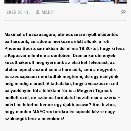
2025.05.11.
MAFC
Maximális hosszúságúra, ötmeccsesre nyúlt elődöntős
párharcunk, sorsdöntő mérkőzés előtt állunk: a fóti
Phoenix Sportcsarnokban dől el ma 18:30-tól, hogy ki lesz
a Kaposvár ellenfele a döntőben. Drámai körülmények
között sikerült megnyernünk az első két felvonást, az
utolsó lépést viszont sem a harmadik, sem a negyedik
összecsapáson nem tudtuk megtenni, de egy esélyünk
még mindig maradt. Vitathatalan, hogy a visszaszerzett
pályaelőnyön túl a lélektani fór is a Megyeri Tigrisek
mellett szól, de számos fordulatot hozott már a széria –
miért ne lehetne benne egy újabb csavar? Ami biztos,
hogy minden MAFC-os torokra és tapsoló kézre nagy
szükségük lesz a mieinknek!