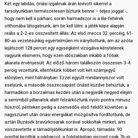
Két egy labdás, óriási izgalmak árán kivívott sikerrel a
tarsolyunkban természetesen bíztunk benne – teljes joggal -,
hogy nem kell a párharc során harmadszor is a lila-fehérek
otthonába látogatnunk, ám be kell látni: a játék képe alapján
reális a 2-2-es összesített állás. Az első meccs 32. percéig, 61-
80-as vezetésünkig egyértelműen mi irányítottunk, ám az azóta
lejátszott 128 percet egy egységként vizsgálva kénytelenek
vagyunk elismerni, hogy ezen időszakban inkább a fótiak
akarata érvényesült. Az előző három találkozón összesen 3-4
percig vezettünk, ellenfelünk többet volt két számjegyű
előnyben, mint hátrányban. Ezzel együtt mindannyiszor volt
esélyünk, a második összecsapást óriásit küzdve behúztuk, a
harmadikon a borzalmas kezdés után a negyedik negyed elején
a semmiből pillanatok alatt felzárkóztunk nyolc pontra mínusz
húszról, pénteken pedig a szenvedős első félidőt követően a
nagyszünet után óriási energiákat mozgósítva fordítottunk, de
aztán Buzásék bravúrkosarak sorával sokkoltak minket, ami
visszavetette a támadójátékunkat is. Apropó, támadás: 90
ponttal kezdtük a párharcot, a folytatásban viszont csak 76-ig,