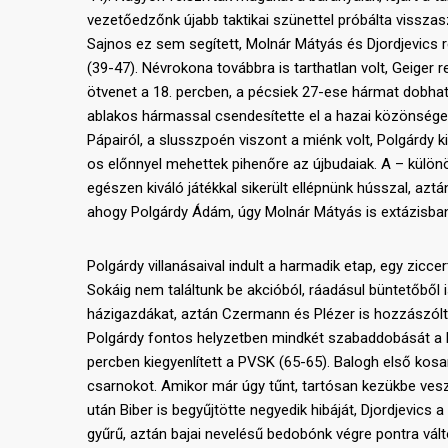
vezetőedzőnk újabb taktikai szünettel próbálta visszas
Sajnos ez sem segített, Molnár Mátyás és Djordjevics 
(39-47). Névrokona továbbra is tarthatlan volt, Geiger 
ötvenet a 18. percben, a pécsiek 27-ese hármat dobhatot
ablakos hármassal csendesítette el a hazai közönséget, 
Pápairól, a slusszpoén viszont a miénk volt, Polgárdy 
os előnnyel mehettek pihenőre az újbudaiak. A – külön
egészen kiváló játékkal sikerült ellépnünk hússzal, az
ahogy Polgárdy Ádám, úgy Molnár Mátyás is extázisban j
Polgárdy villanásaival indult a harmadik etap, egy zicc
Sokáig nem találtunk be akcióból, ráadásul büntetőből i
házigazdákat, aztán Czermann és Plézer is hozzászólt 
Polgárdy fontos helyzetben mindkét szabaddobását a hely
percben kiegyenlített a PVSK (65-65). Balogh első kosar
csarnokot. Amikor már úgy tűnt, tartósan kezükbe veszi
után Biber is begyűjtötte negyedik hibáját, Djordjevics a
gyűrű, aztán bajai nevelésű bedobónk végre pontra válto