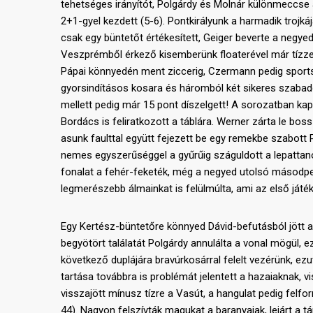
tehetséges irányítót, Polgárdy és Molnár különmeccse a
2+1-gyel kezdett (5-6). Pontkirályunk a harmadik trojkáj
csak egy büntetőt értékesített, Geiger beverte a negyed
Veszprémből érkező kisemberünk floaterével már tízzel 
Pápai könnyedén ment ziccerig, Czermann pedig sportsze
gyorsindításos kosara és háromból két sikeres szabad
mellett pedig már 15 pont díszelgett! A sorozatban ka
Bordács is feliratkozott a táblára. Werner zárta le bo
asunk faulttal együtt fejezett be egy remekbe szabott
nemes egyszerűséggel a gyűrűig száguldott a lepattanó
fonalat a fehér-feketék, még a negyed utolsó másodper
legmerészebb álmainkat is felülmúlta, ami az első játé
Egy Kertész-büntetőre könnyed Dávid-befutásból jött a 
begyötört találatát Polgárdy annulálta a vonal mögül, 
következő duplájára bravúrkosárral felelt vezérünk, ezu
tartása továbbra is problémát jelentett a hazaiaknak, vi
visszajött mínusz tízre a Vasút, a hangulat pedig felfo
44). Nagyon felszívták magukat a baranyaiak, lejárt a tá