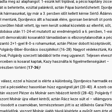
dta meg az alaphangot: 1-esünk két triplával, a pécsi kapitány zicce
át is behintette, ezúttal palánkról, aztán Pápai büntetőzhetett. Djordj
ik hármasunkat, így már a 3. percben időt kellett kérnie Sértő Ádámn
mentünk, Djordjevics állt a hazaiak élére, gyorsan berámolt öt ponto
rűtlen hibát vétett, így nem került sokkal közelebb az ellenfél, sőt,
dobása után 11-24-et mutatott az eredményjelző a 6. percben, 1-es
pott demoralizáló kosaraktól támadásban is elbizonytalanodtak a péc
sszantó 2+1-gyel 8-0-s rohamunkat, aztán Plézer dobott középtávolit,
 Polgárdy-Biber-Bordács összjátékot (16-28). Nagyot védekeztünk, K
val, Polgárdy szerzett labdából tette meg ugyanezt. Teljesen elvesz
ceiben is kosarat kaptak, Kazy használta ki figyelmetlenségüket –
krészben történt (
17-36
)!
válasz, ezzel a húszat is elérte a különbség, Djordjevics harmadik e
ezzel a pécsiekhez hasonlóan húsz egységnél járt (20-40). A szerb ce
tán viszont Plézer és Molnár sem hibázott kintről (28-42). Polgárdy 
szont Molnár újra villant kintről, aztán Rácz keze sült el – villámgyor
rrósodott a csarnokban, természetesen jött is az időkérés Garai Péte
madóidőnk, viszont Molnár újabb távoli kísérlete a gyűrűt sem érte el