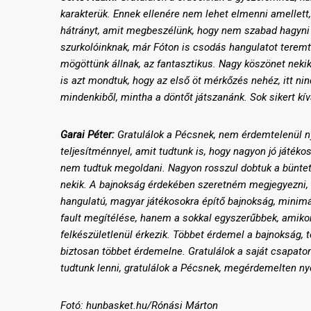
karakterük. Ennek ellenére nem lehet elmenni amellett
hátrányt, amit megbeszélünk, hogy nem szabad hagyni 
szurkolóinknak, már Fóton is csodás hangulatot teremte
mögöttünk állnak, az fantasztikus. Nagy köszönet nekik
is azt mondtuk, hogy az első öt mérkőzés nehéz, itt ni
mindenkiből, mintha a döntőt játszanánk. Sok sikert k
Garai Péter:
Gratulálok a Pécsnek, nem érdemtelenül n
teljesítménnyel, amit tudtunk is, hogy nagyon jó játéko
nem tudtuk megoldani. Nagyon rosszul dobtuk a büntető
nekik. A bajnokság érdekében szeretném megjegyezni, h
hangulatú, magyar játékosokra építő bajnokság, minimá
fault megítélése, hanem a sokkal egyszerűbbek, amikor 
felkészületlenül érkezik. Többet érdemel a bajnokság,
biztosan többet érdemelne. Gratulálok a saját csapat
tudtunk lenni, gratulálok a Pécsnek, megérdemelten ny
Fotó: hunbasket.hu/Rónási Márton