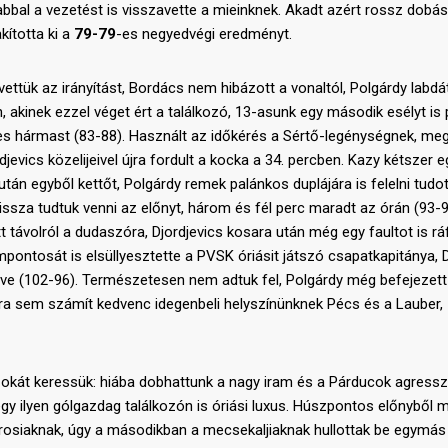
jabbal a vezetést is visszavette a mieinknek. Akadt azért rossz dobás
kította ki a
79-79
-es negyedvégi eredményt.
vettük az irányítást, Bordács nem hibázott a vonaltól, Polgárdy labdá
 akinek ezzel véget ért a találkozó, 13-asunk egy második esélyt is
üres hármast (83-88). Használt az időkérés a Sértő-legénységnek, meg
jevics közelijeivel újra fordult a kocka a 34. percben. Kazy kétszer e
után egyből kettőt, Polgárdy remek palánkos duplájára is felelni tudot
issza tudtuk venni az előnyt, három és fél perc maradt az órán (93-9
t távolról a dudaszóra, Djordjevics kosara után még egy faultot is rá
pontosát is elsüllyesztette a PVSK óriásit játszó csapatkapitánya, 
épve (102-96). Természetesen nem adtuk fel, Polgárdy még befejezett
bra sem számít kedvenc idegenbeli helyszínünknek Pécs és a Lauber,
okát keressük: hiába dobhattunk a nagy iram és a Párducok agressz
gy ilyen gólgazdag találkozón is óriási luxus. Húszpontos előnyből m
rosiaknak, úgy a másodikban a mecsekaljiaknak hullottak be egymás