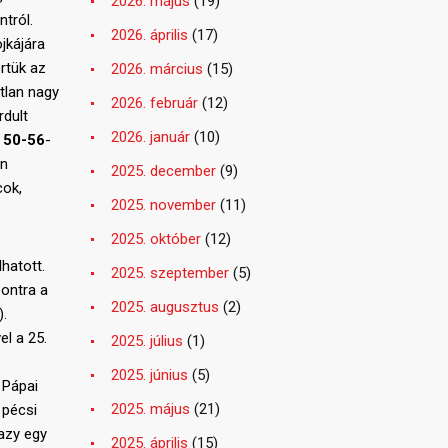
2026. május
(19)
tról.
2026. április
(17)
jkájára
értük az
2026. március
(15)
atlan nagy
2026. február
(12)
rdult
2026. január
(10)
y
50-56
-
en
2025. december
(9)
cok,
2025. november
(11)
2025. október
(12)
hatott.
2025. szeptember
(5)
pontra a
2025. augusztus
(2)
).
el a 25.
2025. július
(1)
2025. június
(5)
 Pápai
2025. május
(21)
 pécsi
Kazy egy
2025. április
(15)