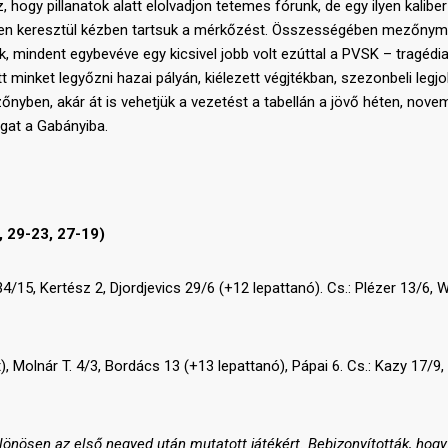
 hogy pillanatok alatt elolvadjon tetemes fórunk, de egy ilyen kalibe
rcen keresztül kézben tartsuk a mérkőzést. Összességében mezőny
, mindent egybevéve egy kicsivel jobb volt ezúttal a PVSK – tragédi
t minket legyőzni hazai pályán, kiélezett végjtékban, szezonbeli legj
zőnyben, akár át is vehetjük a vezetést a tabellán a jövő héten, nove
ogat a Gabányiba.
 29-23, 27-19)
/15, Kertész 2, Djordjevics 29/6 (+12 lepattanó). Cs.: Plézer 13/6, W
), Molnár T. 4/3, Bordács 13 (+13 lepattanó), Pápai 6. Cs.: Kazy 17/9, 
önösen az első negyed után mutatott játékért. Bebizonyították, hogy