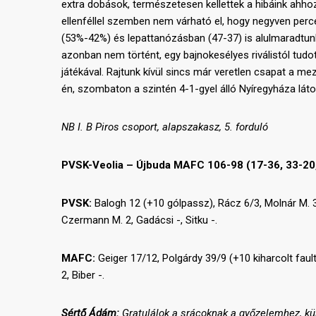
extra dobások, természetesen kellettek a hibáink ahhoz,
ellenféllel szemben nem várható el, hogy negyven pe
(53%-42%) és lepattanózásban (47-37) is alulmaradtunk
azonban nem történt, egy bajnokesélyes riválistól tudot
játékával. Rajtunk kívül sincs már veretlen csapat a me
én, szombaton a szintén 4-1-gyel álló Nyíregyháza lát
NB I. B Piros csoport, alapszakasz, 5. forduló
PVSK-Veolia – Újbuda MAFC 106-98 (17-36, 33-20,
PVSK:
Balogh 12 (+10 gólpassz), Rácz 6/3, Molnár M. 34
Czermann M. 2, Gadácsi -, Sitku -.
MAFC:
Geiger 17/12, Polgárdy 39/9 (+10 kiharcolt fault
2, Biber -.
Sértő Ádám:
Gratulálok a srácoknak a győzelemhez, kül