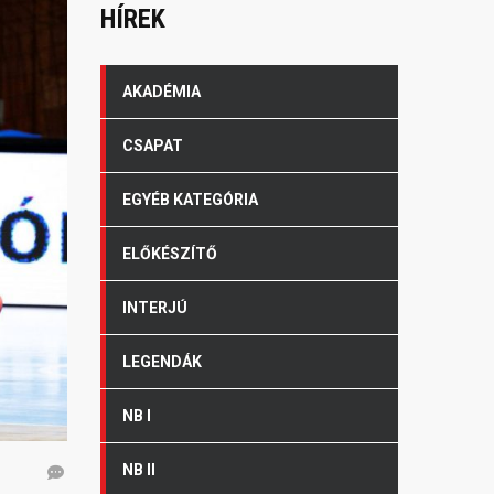
HÍREK
AKADÉMIA
CSAPAT
EGYÉB KATEGÓRIA
ELŐKÉSZÍTŐ
INTERJÚ
LEGENDÁK
NB I
NB II