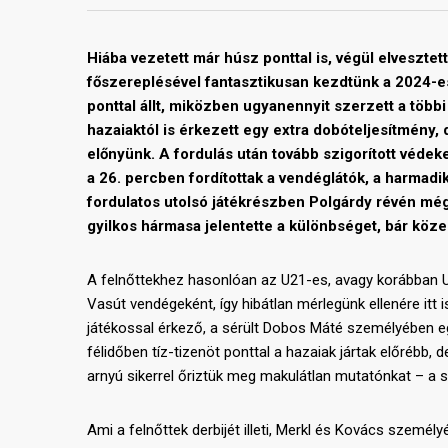
Hiába vezetett már húsz ponttal is, végül elvesz
főszereplésével fantasztikusan kezdtünk a 2024-e
ponttal állt, miközben ugyanennyit szerzett a többi 
hazaiaktól is érkezett egy extra dobóteljesítmény, 
előnyünk. A fordulás után tovább szigorított védek
a 26. percben fordítottak a vendéglátók, a harmadik
fordulatos utolsó játékrészben Polgárdy révén még 
gyilkos hármasa jelentette a különbséget, bár közel
A felnőttekhez hasonlóan az U21-es, avagy korábban 
Vasút vendégeként, így hibátlan mérlegünk ellenére itt
játékossal érkező, a sérült Dobos Máté személyében e
félidőben tíz-tizenöt ponttal a hazaiak jártak előrébb, 
arnyú sikerrel őriztük meg makulátlan mutatónkat – a 
Ami a felnőttek derbijét illeti, Merkl és Kovács szemé