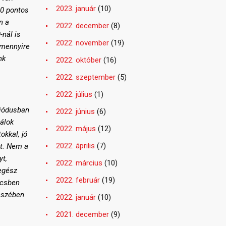
2023. január
(10)
20 pontos
n a
2022. december
(8)
-nál is
2022. november
(19)
rmennyire
nk
2022. október
(16)
2022. szeptember
(5)
2022. július
(1)
riódusban
2022. június
(6)
álok
2022. május
(12)
okkal, jó
2022. április
(7)
et. Nem a
yt,
2022. március
(10)
 egész
2022. február
(19)
ccsben
észében.
2022. január
(10)
2021. december
(9)