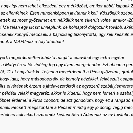
, hogy így nem lehet elkezdeni egy mérkőzést, amikor abból kapunk 
az ellenfélnek. Ezen mindenképpen javítanunk kell. Köszönjük szépe
ttek, ez most győzelmet ért, nélkülük nem sikerült volna, amikor -20
! Ma talán egy kicsit ünneplünk, de holnaptól dolgozunk tovább, aká
ncsenek könnyű meccsek, a bajnokság bizonyította, úgy kell készülnü
ívánok a MAFC-nak a folytatásban!
yert, megérdemelten kihúzta magát a csávából egy extra egyéni
s a Matyi és valószínűleg fog egy ilyen energiát adni. Ezt abban a pe
t, 21-et hagytunk ki. Teljesen megérdemelt a Pécs győzelme, gratul
ogy igaz, hogy másodosztály, de komoly nézőkkel, felkészült csapat
lis elvárásnak érzem a játékvezetőktől az egyszerű szabályismeret
például valaki magyaráz, akkor is kiderül, hogy nem ismeri a szabál
 többet érdemel a Piros csoport, de azt gondolom, hogy ez a rangadó
omnak, Pécsett megszorítani a Pécset mindig egy jó dolog, végig me
ertek és sok sikert szeretnék kívánni Sértő Ádámnak az év további r