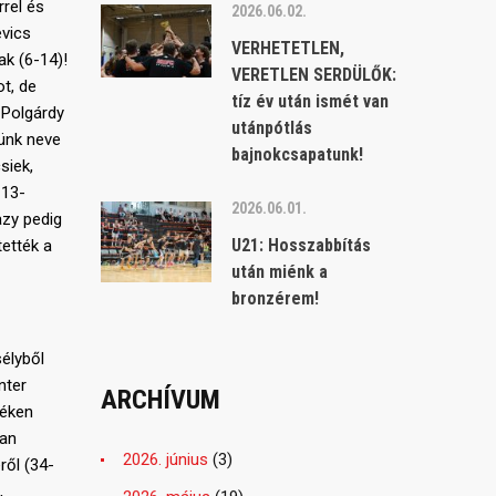
rrel és
2026.06.02.
evics
VERHETETLEN,
ak (6-14)!
VERETLEN SERDÜLŐK:
t, de
tíz év után ismét van
 Polgárdy
utánpótlás
ünk neve
bajnokcsapatunk!
siek,
 13-
2026.06.01.
azy pedig
U21: Hosszabbítás
tették a
után miénk a
bronzérem!
sélyből
nter
ARCHÍVUM
féken
san
2026. június
(3)
ről (34-
,