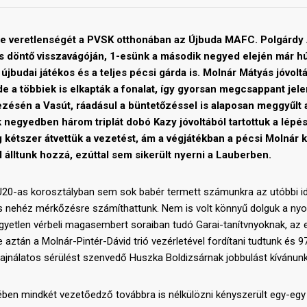
tette veretlenségét a PVSK otthonában az Újbuda MAFC. Polgárd
s döntő visszavágóján, 1-esünk a második negyed elején már h
újbudai játékos és a teljes pécsi gárda is. Molnár Mátyás jóvolt
de a többiek is elkapták a fonalat, így gyorsan megcsappant jele
ezésén a Vasút, ráadásul a büntetőzéssel is alaposan meggyűlt 
 negyedben három triplát dobó Kazy jóvoltából tartottuk a lépés
kétszer átvettük a vezetést, ám a végjátékban a pécsi Molnár k
 álltunk hozzá, ezúttal sem sikerült nyerni a Lauberben.
U20-as korosztályban sem sok babér termett számunkra az utóbbi i
 is nehéz mérkőzésre számíthattunk. Nem is volt könnyű dolguk a nyo
gyetlen vérbeli magasembert soraiban tudó Garai-tanítvnyoknak, az 
de aztán a Molnár-Pintér-Dávid trió vezérletével fordítani tudtunk és 
sajnálatos sérülést szenvedő Huszka Boldizsárnak jobbulást kívánunk
lyében mindkét vezetőedző továbbra is nélkülözni kényszerült egy-egy