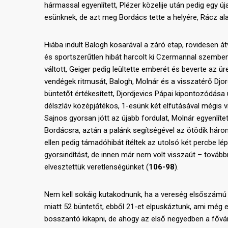
hármassal egyenlített, Plézer közelije után pedig egy ú
esünknek, de azt meg Bordács tette a helyére, Rácz ala
Hiába indult Balogh kosarával a záró etap, rövidesen át
és sportszerűtlen hibát harcolt ki Czermannal szemben,
váltott, Geiger pedig leültette emberét és beverte az 
vendégek ritmusát, Balogh, Molnár és a visszatérő Djord
büntetőt értékesített, Djordjevics Pápai kipontozódása 
délszláv középjátékos, 1-esünk két elfutásával mégis v
Sajnos gyorsan jött az újabb fordulat, Molnár egyenlítet
Bordácsra, aztán a palánk segítségével az ötödik három
ellen pedig támadóhibát ítéltek az utolsó két percbe l
gyorsindítást, de innen már nem volt visszaút – továb
elvesztettük veretlenségünket (
106-98
).
Nem kell sokáig kutakodnunk, ha a vereség elsőszámú 
miatt 52 büntetőt, ebből 21-et elpuskáztunk, ami még e
bosszantó kikapni, de ahogy az első negyedben a fővá