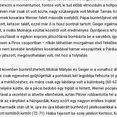
zerezni a momentumot, fontos volt, ki tud előbb elmozdulni a holtpon
révén már csak öt volt közte, nagy szükségünk volt Molnár Tamás tro
remek kosarára Werner felelt második esélyből, Pápai büntetőjével el
t, kétszer talált, ezzel már ő is húsz pontnál tartott. Geiger irgalm
a rivális Molnárja ezúttal közelről volt eredményes. Djordjevics lefo
kiosztását is egykori soproni játszótársa bombázta be a sarokból, íg
ösen a Piros csoportban – ritkán láthatóan mozgalmas első félidőb
tán nem kevésbé lendületes kosárlabdával hamar visszajöttek a Párdu
átszott, megjósolhatalan volt, mit hoz a folytatás.
ert követően büntetőzhetett, Molnár Mátyás és Geiger is a vonalhoz áll
s csak egyesével gyűjtögettük a pontokat, két legjobbja felhozta öt 
a mérkőzéshez, és máris csak egy labdányi volt a különbség (60-62
ére küldte, de a pécsi bedobó egy triplát is hintett, Werner pöcijév
ával a vezetést is átvette ellenfelünk, aztán Plézer robbantotta fel a
k az irányítást a házigazdák, Kazy szórt egy nagyon értékes trojkát.
 harmadik után ült le, újra és újra kibabrált büntetőző játékosainkkal a
tt kettőből kettőt (72-71). Hiába fejezett be szép játékot Kertész, 