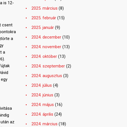
a is 12-
2025. március
(8)
2025. február
(15)
t csent
2025. január
(9)
 pontokra
2024. december
(10)
törte a
gy
2024. november
(13)
t a
2024. október
(13)
6).
fújtak
2024. szeptember
(2)
Dávid
2024. augusztus
(3)
 egy
2024. július
(4)
2024. június
(3)
2024. május
(16)
ivitása
2024. április
(24)
indig
 után az
2024. március
(18)