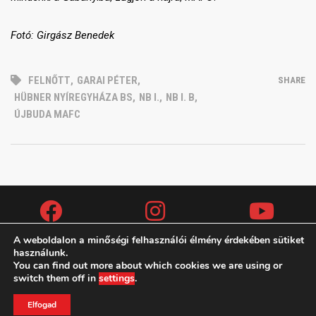
Fotó: Girgász Benedek
FELNŐTT
,
GARAI PÉTER
,
SHARE
HÜBNER NYÍREGYHÁZA BS
,
NB I.
,
NB I. B
,
ÚJBUDA MAFC
A weboldalon a minőségi felhasználói élmény érdekében sütiket
használunk.
You can find out more about which cookies we are using or
Copyright (c) 2019 MAFC
switch them off in
settings
.
ADATVÉDELMI IRÁNYELVEK
KAPCSOLAT
TAO
Elfogad