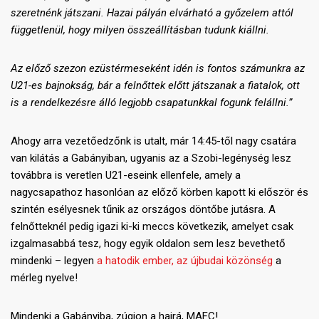
szeretnénk játszani. Hazai pályán elvárható a győzelem attól
függetlenül, hogy milyen összeállításban tudunk kiállni.
Az előző szezon ezüstérmeseként idén is fontos számunkra az
U21-es bajnokság, bár a felnőttek előtt játszanak a fiatalok, ott
is a rendelkezésre álló legjobb csapatunkkal fogunk felállni.”
Ahogy arra vezetőedzőnk is utalt, már 14:45-től nagy csatára
van kilátás a Gabányiban, ugyanis az a Szobi-legénység lesz
továbbra is veretlen U21-eseink ellenfele, amely a
nagycsapathoz hasonlóan az előző körben kapott ki először és
szintén esélyesnek tűnik az országos döntőbe jutásra. A
felnőtteknél pedig igazi ki-ki meccs következik, amelyet csak
izgalmasabbá tesz, hogy egyik oldalon sem lesz bevethető
mindenki – legyen
a hatodik ember, az újbudai közönség
a
mérleg nyelve!
Mindenki a Gabányiba, zúgjon a hajrá, MAFC!