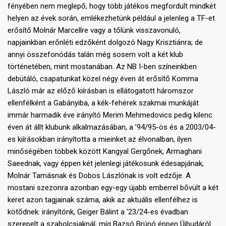
fényében nem meglepő, hogy több játékos megfordult mindkét
helyen az évek során, emlékezhetünk például a jelenleg a TF-et
erősítő Molnár Marcellre vagy a tőlünk visszavonuló,
napjainkban erőnléti edzőként dolgozó Nagy Krisztiánra; de
annyi összefonódás talán még sosem volt a két klub
történetében, mint mostanában. Az NB I-ben színeinkben
debütáló, csapatunkat közel négy éven át erősítő Komma
László már az előző kiírásban is ellátogatott háromszor
ellenfélként a Gabányiba, a kék-fehérek szakmai munkáját
immár harmadik éve irányító Merim Mehmedovics pedig kilenc
éven át állt klubunk alkalmazásában, a ’94/95-ös és a 2003/04-
es kiírásokban irányította a mieinket az élvonalban, ilyen
minőségében többek között Kangyal Gergőnek, Armaghani
Saeednak, vagy éppen két jelenlegi játékosunk édesapjának,
Molnár Tamásnak és Dobos Lászlónak is volt edzője. A
mostani szezonra azonban egy-egy újabb emberrel bővült a két
keret azon tagjainak száma, akik az aktuális ellenfélhez is
kötődnek: irányítónk, Geiger Bálint a ’23/24-es évadban
szerepelt a szabolcsiaknál, míg Bazsó Brúnó éppen Újbudáról