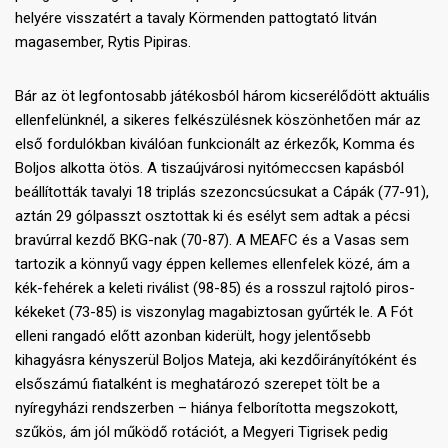
helyére visszatért a tavaly Körmenden pattogtató litván
magasember, Rytis Pipiras.
Bár az öt legfontosabb játékosból három kicserélődött aktuális
ellenfelünknél, a sikeres felkészülésnek köszönhetően már az
első fordulókban kiválóan funkcionált az érkezők, Komma és
Boljos alkotta ötös. A tiszaújvárosi nyitómeccsen kapásból
beállították tavalyi 18 triplás szezoncsúcsukat a Cápák (77-91),
aztán 29 gólpasszt osztottak ki és esélyt sem adtak a pécsi
bravúrral kezdő BKG-nak (70-87). A MEAFC és a Vasas sem
tartozik a könnyű vagy éppen kellemes ellenfelek közé, ám a
kék-fehérek a keleti riválist (98-85) és a rosszul rajtoló piros-
kékeket (73-85) is viszonylag magabiztosan gyűrték le. A Fót
elleni rangadó előtt azonban kiderült, hogy jelentősebb
kihagyásra kényszerül Boljos Mateja, aki kezdőirányítóként és
elsőszámú fiatalként is meghatározó szerepet tölt be a
nyíregyházi rendszerben – hiánya felborította megszokott,
szűkös, ám jól működő rotációt, a Megyeri Tigrisek pedig