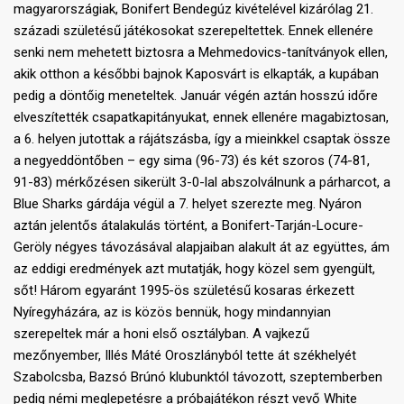
magyarországiak, Bonifert Bendegúz kivételével kizárólag 21.
századi születésű játékosokat szerepeltettek. Ennek ellenére
senki nem mehetett biztosra a Mehmedovics-tanítványok ellen,
akik otthon a későbbi bajnok Kaposvárt is elkapták, a kupában
pedig a döntőig meneteltek. Január végén aztán hosszú időre
elveszítették csapatkapitányukat, ennek ellenére magabiztosan,
a 6. helyen jutottak a rájátszásba, így a mieinkkel csaptak össze
a negyeddöntőben – egy sima (96-73) és két szoros (74-81,
91-83) mérkőzésen sikerült 3-0-lal abszolválnunk a párharcot, a
Blue Sharks gárdája végül a 7. helyet szerezte meg. Nyáron
aztán jelentős átalakulás történt, a Bonifert-Tarján-Locure-
Geröly négyes távozásával alapjaiban alakult át az együttes, ám
az eddigi eredmények azt mutatják, hogy közel sem gyengült,
sőt! Három egyaránt 1995-ös születésű kosaras érkezett
Nyíregyházára, az is közös bennük, hogy mindannyian
szerepeltek már a honi első osztályban. A vajkezű
mezőnyember, Illés Máté Oroszlányból tette át székhelyét
Szabolcsba, Bazsó Brúnó klubunktól távozott, szeptemberben
pedig némi meglepetésre a próbajátékon részt vevő White