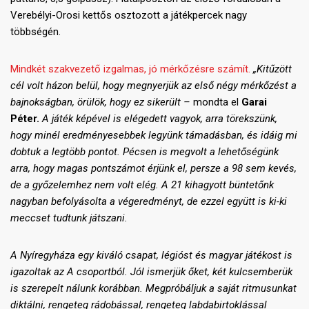
Verebélyi-Orosi kettős osztozott a játékpercek nagy
többségén.
Mindkét szakvezető izgalmas, jó mérkőzésre számít.
„Kitűzött
cél volt házon belül, hogy megnyerjük az első négy mérkőzést a
bajnokságban, örülök, hogy ez sikerült –
mondta el
Garai
Péter.
A játék képével is elégedett vagyok, arra törekszünk,
hogy minél eredményesebbek legyünk támadásban, és idáig mi
dobtuk a legtöbb pontot. Pécsen is megvolt a lehetőségünk
arra, hogy magas pontszámot érjünk el, persze a 98 sem kevés,
de a győzelemhez nem volt elég. A 21 kihagyott büntetőnk
nagyban befolyásolta a végeredményt, de ezzel együtt is ki-ki
meccset tudtunk játszani.
A Nyíregyháza egy kiváló csapat, légióst és magyar játékost is
igazoltak az A csoportból. Jól ismerjük őket, két kulcsemberük
is szerepelt nálunk korábban. Megpróbáljuk a saját ritmusunkat
diktálni, rengeteg rádobással, rengeteg labdabirtoklással