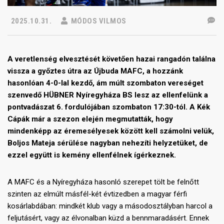
2025.10.31.
MÓDOS VILMOS
A veretlenség elvesztését követően hazai rangadón találna
vissza a győztes útra az Újbuda MAFC, a hozzánk
hasonlóan 4-0-lal kezdő, ám múlt szombaton vereséget
szenvedő HÜBNER Nyíregyháza BS lesz az ellenfelünk a
pontvadászat 6. fordulójában szombaton 17:30-tól. A Kék
Cápák már a szezon elején megmutatták, hogy
mindenképp az éremesélyesek között kell számolni velük,
Boljos Mateja sérülése nagyban nehezíti helyzetüket, de
ezzel együtt is kemény ellenfélnek ígérkeznek.
A MAFC és a Nyíregyháza hasonló szerepet tölt be felnőtt
szinten az elmúlt másfél-két évtizedben a magyar férfi
kosárlabdában: mindkét klub vagy a másodosztályban harcol a
feljutásért, vagy az élvonalban küzd a bennmaradásért. Ennek