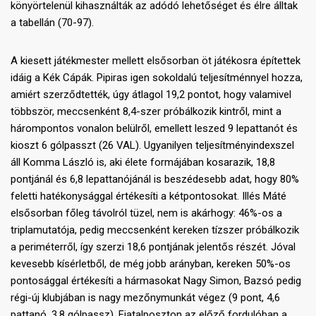
könyörtelenül kihasználták az adódó lehetőséget és élre álltak
a tabellán (70-97).
A kiesett játékmester mellett elsősorban öt játékosra építettek
idáig a Kék Cápák. Pipiras igen sokoldalú teljesítménnyel hozza,
amiért szerződtették, úgy átlagol 19,2 pontot, hogy valamivel
többször, meccsenként 8,4-szer próbálkozik kintről, mint a
hárompontos vonalon belülről, emellett leszed 9 lepattanót és
kioszt 6 gólpasszt (26 VAL). Ugyanilyen teljesítményindexszel
áll Komma László is, aki élete formájában kosarazik, 18,8
pontjánál és 6,8 lepattanójánál is beszédesebb adat, hogy 80%
feletti hatékonysággal értékesíti a kétpontosokat. Illés Máté
elsősorban főleg távolról tüzel, nem is akárhogy: 46%-os a
triplamutatója, pedig meccsenként kereken tízszer próbálkozik
a periméterről, így szerzi 18,6 pontjának jelentős részét. Jóval
kevesebb kísérletből, de még jobb arányban, kereken 50%-os
pontosággal értékesíti a hármasokat Nagy Simon, Bazsó pedig
régi-új klubjában is nagy mezőnymunkát végez (9 pont, 4,6
pattanó, 3,8 gólpassz). Fiatalposzton az előző fordulóban a