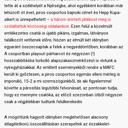
tette át a székhelyét a Nyírségbe, ahol egyébként korábban már
lehúzott öt évet, piros csoportos bajnoki címet és Hepp Kupa-
sikert is ünnepelhetett –
a három érintett játékost meg is
szólaltattuk közösségi oldalainkon
. Ezen felül a közelmúlt
emlékezetes csatái is újabb pikáns, izgalmas, látványos
találkozót vetítenek előre, hiszen az elmúlt két idényben
egyaránt összecsaptak a felek a negyeddöntőben, korábban az
A csoportban playout-párharcot és négyszeri (!)
hosszabbításba torkolló alapszakaszmérkőzést is vívtunk a
nyíregyháziakkal. Az említett eseményekből rendre a MAFC
került ki győztesen, a piros csoportos egymás elleni mérleg is
imponáló, 15-2 a mi szemszögünkből, de aki figyelemmel
követte a párosítás legutóbbi felvonásait, az pontosan tudja,
hogy ez mennyire csalóka, az előző szezonban ötből négyszer
csak a végjátékban tudtunk felülkerekedni.
A mögöttünk hagyott idényben meglehetősen alacsony
átlagéletkorú összeállításban szerepeltek az északkelet-