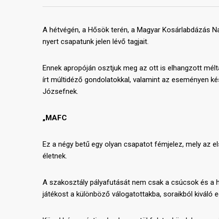
A hétvégén, a Hősök terén, a Magyar Kosárlabdázás N
nyert csapatunk jelen lévő tagjait.
Ennek apropóján osztjuk meg az ott is elhangzott mélt
írt múltidéző gondolatokkal, valamint az eseményen ké
Józsefnek.
„MAFC
Ez a négy betű egy olyan csapatot fémjelez, mely az e
életnek.
A szakosztály pályafutását nem csak a csúcsok és a h
játékost a különböző válogatottakba, soraikból kiváló 