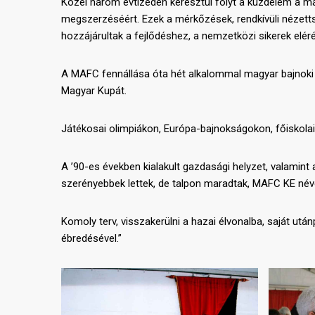
Közel három évtizeden keresztül folyt a küzdelem a m
megszerzéséért. Ezek a mérkőzések, rendkívüli nézett
hozzájárultak a fejlődéshez, a nemzetközi sikerek elér
A MAFC fennállása óta hét alkalommal magyar bajnoki a
Magyar Kupát.
Játékosai olimpiákon, Európa-bajnokságokon, főiskolai 
A ’90-es években kialakult gazdasági helyzet, valamint 
szerényebbek lettek, de talpon maradtak, MAFC KE néven
Komoly terv, visszakerülni a hazai élvonalba, saját u
ébredésével.”