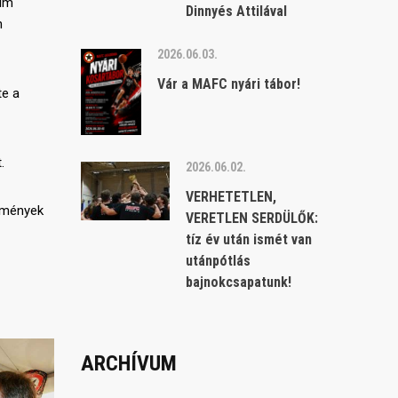
cím
Dinnyés Attilával
n
2026.06.03.
Vár a MAFC nyári tábor!
te a
.
2026.06.02.
VERHETETLEN,
edmények
VERETLEN SERDÜLŐK:
tíz év után ismét van
utánpótlás
bajnokcsapatunk!
ARCHÍVUM