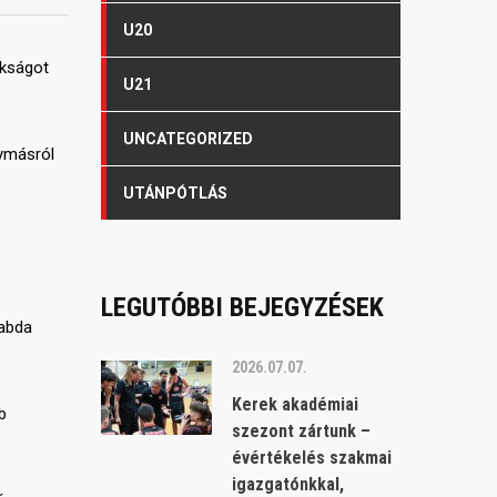
U20
okságot
U21
UNCATEGORIZED
gymásról
UTÁNPÓTLÁS
LEGUTÓBBI BEJEGYZÉSEK
labda
2026.07.07.
Kerek akadémiai
b
szezont zártunk –
évértékelés szakmai
igazgatónkkal,