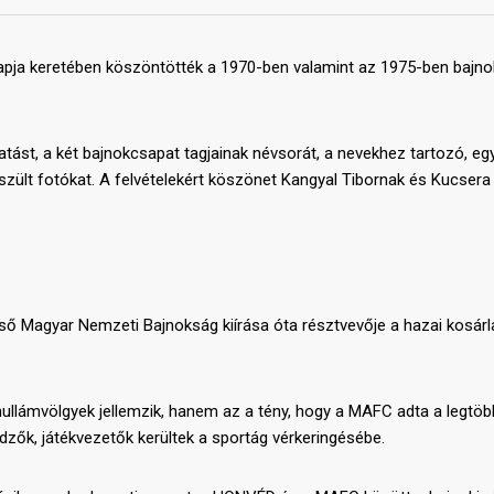
apja keretében köszöntötték a 1970-ben valamint az 1975-ben bajn
atást, a két bajnokcsapat tagjainak névsorát, a nevekhez tartozó, e
szült fotókat. A felvételekért köszönet Kangyal Tibornak és Kucsera
lső Magyar Nemzeti Bajnokság kiírása óta résztvevője a hazai kosár
ullámvölgyek jellemzik, hanem az a tény, hogy a MAFC adta a legtöb
edzők, játékvezetők kerültek a sportág vérkeringésébe.