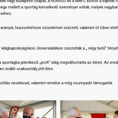
ásik nagy budapesti csapat, a HONVÉD és a MAFC között a bajnoki 
sége mellett a sportág kiemelkedő eseményei voltak, melyek nagyba
éséhez.
ranyat, huszonhétszer ezüstérmet szerzett, valamint öt ízben elvit
világbajnokságokon, Universiádékon csiszolták a „ négy betű” fényét
a sportágba jelentkező „profi” világ megváltoztatta az életet. Az er
 önálló szakosztály jött létre.
tánpótlás neveléssel, valamint remélve a még szunnyadó támogatók