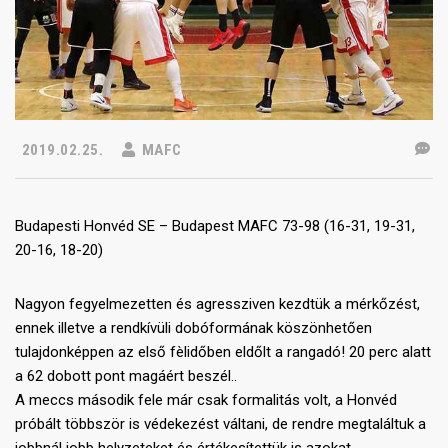
2019.02.25.
MAFC
Budapesti Honvéd SE – Budapest MAFC 73-98 (16-31, 19-31,
20-16, 18-20)
Nagyon fegyelmezetten és agressziven kezdtük a mérkőzést,
ennek illetve a rendkívüli dobóformának köszönhetően
tulajdonképpen az első fèlidőben eldőlt a rangadó! 20 perc alatt
a 62 dobott pont magáért beszél..
A meccs második fele már csak formalitás volt, a Honvéd
próbált többször is védekezést váltani, de rendre megtaláltuk a