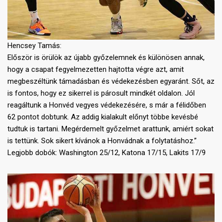
Hencsey Tamás:
Először is örülök az újabb győzelemnek és különösen annak,
hogy a csapat fegyelmezetten hajtotta végre azt, amit
megbeszéltünk támadásban és védekezésben egyaránt. Sőt, az
is fontos, hogy ez sikerrel is párosult mindkét oldalon. Jól
reagáltunk a Honvéd vegyes védekezésére, s már a félidőben
62 pontot dobtunk. Az addig kialakult előnyt többe kevésbé
tudtuk is tartani. Megérdemelt győzelmet arattunk, amiért sokat
is tettünk. Sok sikert kívánok a Honvádnak a folytatáshoz.”
Legjobb dobók: Washington 25/12, Katona 17/15, Lakits 17/9