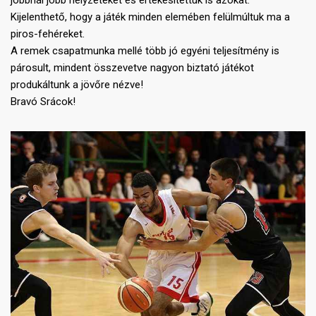
jobbnál jobb helyzeteket és értékesítettük is azokat.
Kijelenthető, hogy a játék minden elemében felülmúltuk ma a
piros-fehéreket.
A remek csapatmunka mellé több jó egyéni teljesítmény is
párosult, mindent összevetve nagyon biztató játékot
produkáltunk a jövőre nézve!
Bravó Srácok!