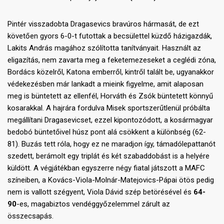
Pintér visszadobta Dragasevics bravúros hármasát, de ezt
követően gyors 6-0-t futottak a becsülettel küzdő házigazdák,
Lakits András magához szólította tanítványait. Használt az
eligazítás, nem zavarta meg a feketemezeseket a ceglédi zóna,
Bordács közelről, Katona emberről, kintről talált be, ugyanakkor
védekezésben már lankadt a mieink figyelme, amit alaposan
meg is büntetett az ellenfél, Horváth és Zsók büntetett könnyű
kosarakkal. A hajrára fordulva Misek sportszerűtlenül próbálta
megállítani Dragasevicset, ezzel kipontozódott, a kosármagyar
bedobó büntetőivel húsz pont alá csökkent a különbség (62-
81). Buzás tett róla, hogy ez ne maradjon így, támadólepattanót
szedett, berámolt egy triplát és két szabaddobást is a helyére
küldött. A végjátékban egyszerre négy fiatal játszott a MAFC
színeiben, a Kovács-Viola-Molnár-Matejovics-Pápai ötös pedig
nem is vallott szégyent, Viola Dávid szép betörésével és
64-
90
-es, magabiztos vendéggyőzelemmel zárult az
összecsapás.