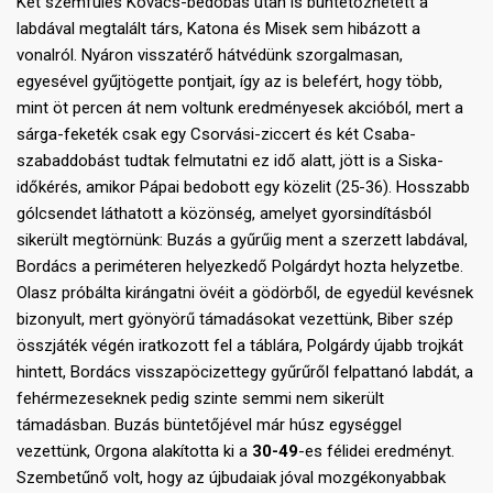
Két szemfüles Kovács-bedobás után is büntetőzhetett a
labdával megtalált társ, Katona és Misek sem hibázott a
vonalról. Nyáron visszatérő hátvédünk szorgalmasan,
egyesével gyűjtögette pontjait, így az is belefért, hogy több,
mint öt percen át nem voltunk eredményesek akcióból, mert a
sárga-feketék csak egy Csorvási-ziccert és két Csaba-
szabaddobást tudtak felmutatni ez idő alatt, jött is a Siska-
időkérés, amikor Pápai bedobott egy közelit (25-36). Hosszabb
gólcsendet láthatott a közönség, amelyet gyorsindításból
sikerült megtörnünk: Buzás a gyűrűig ment a szerzett labdával,
Bordács a periméteren helyezkedő Polgárdyt hozta helyzetbe.
Olasz próbálta kirángatni övéit a gödörből, de egyedül kevésnek
bizonyult, mert gyönyörű támadásokat vezettünk, Biber szép
összjáték végén iratkozott fel a táblára, Polgárdy újabb trojkát
hintett, Bordács visszapöcizettegy gyűrűről felpattanó labdát, a
fehérmezeseknek pedig szinte semmi nem sikerült
támadásban. Buzás büntetőjével már húsz egységgel
vezettünk, Orgona alakította ki a
30-49
-es félidei eredményt.
Szembetűnő volt, hogy az újbudaiak jóval mozgékonyabbak