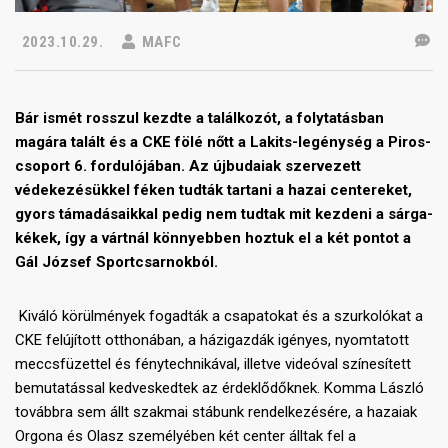
2023.10.29.
MAFC
Bár ismét rosszul kezdte a találkozót, a folytatásban
magára talált és a CKE fölé nőtt a Lakits-legénység a Piros-
csoport 6. fordulójában. Az újbudaiak szervezett
védekezésükkel féken tudták tartani a hazai centereket,
gyors támadásaikkal pedig nem tudtak mit kezdeni a sárga-
kékek, így a vártnál könnyebben hoztuk el a két pontot a
Gál József Sportcsarnokból.
Kiváló körülmények fogadták a csapatokat és a szurkolókat a
CKE felújított otthonában, a házigazdák igényes, nyomtatott
meccsfüzettel és fénytechnikával, illetve videóval színesített
bemutatással kedveskedtek az érdeklődőknek. Komma László
továbbra sem állt szakmai stábunk rendelkezésére, a hazaiak
Orgona és Olasz személyében két center álltak fel a