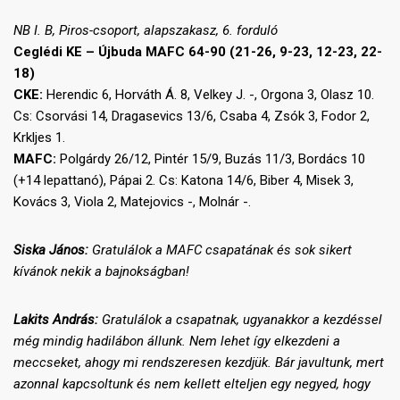
NB I. B, Piros-csoport, alapszakasz, 6. forduló
Ceglédi KE – Újbuda MAFC 64-90 (21-26, 9-23, 12-23, 22-
18)
CKE:
Herendic 6, Horváth Á. 8, Velkey J. -, Orgona 3, Olasz 10.
Cs: Csorvási 14, Dragasevics 13/6, Csaba 4, Zsók 3, Fodor 2,
Krkljes 1.
MAFC:
Polgárdy 26/12, Pintér 15/9, Buzás 11/3, Bordács 10
(+14 lepattanó), Pápai 2. Cs: Katona 14/6, Biber 4, Misek 3,
Kovács 3, Viola 2, Matejovics -, Molnár -.
Siska János:
Gratulálok a MAFC csapatának és sok sikert
kívánok nekik a bajnokságban!
Lakits András:
Gratulálok a csapatnak, ugyanakkor a kezdéssel
még mindig hadilábon állunk. Nem lehet így elkezdeni a
meccseket, ahogy mi rendszeresen kezdjük. Bár javultunk, mert
azonnal kapcsoltunk és nem kellett elteljen egy negyed, hogy