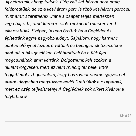
úgy játszunk, ahogy tudunk. Elég volt két-három perc amíg
felébredtünk, de ez a két-három perc is több két-három perccel,
mint amit szeretnénk! Utána a csapat teljes mértékben
végrehajtotta, amit kértem tőlük, működött minden, amit
elképzeltünk. Szépen, lassan őröltük fel a Ceglédet és
építettünk egyre nagyobb előnyt. Sajnálom, hogy harminc
pontos előnynél lezserré váltunk és beengedtük tizenkilenc
pont alá a házigazdákat. Felébredtünk és a fiúk újra
megcsinálták, amit kértünk. Dolgoznunk kell ezeken a
hullámvölgyeken, mert ez nem mindig fér bele. Ettől
függetlenül azt gondolom, hogy huszonhat pontos győzelmet
aratni idegenben megsüvegelendő! Gratulálok a csapatnak,
mert ez szép teljesítmény! A Ceglédnek sok sikert kívánok a
folytatásra!
SHARE