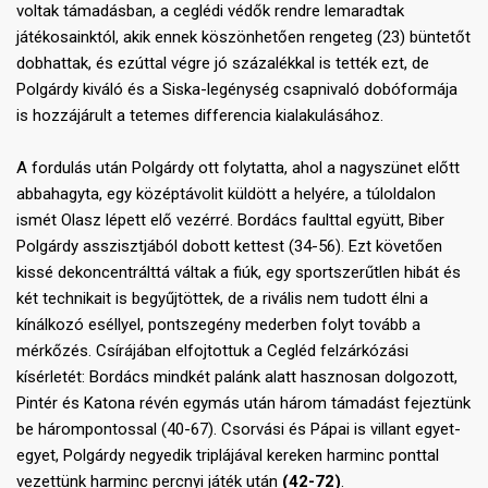
voltak támadásban, a ceglédi védők rendre lemaradtak
játékosainktól, akik ennek köszönhetően rengeteg (23) büntetőt
dobhattak, és ezúttal végre jó százalékkal is tették ezt, de
Polgárdy kiváló és a Siska-legénység csapnivaló dobóformája
is hozzájárult a tetemes differencia kialakulásához.
A fordulás után Polgárdy ott folytatta, ahol a nagyszünet előtt
abbahagyta, egy középtávolit küldött a helyére, a túloldalon
ismét Olasz lépett elő vezérré. Bordács faulttal együtt, Biber
Polgárdy asszisztjából dobott kettest (34-56). Ezt követően
kissé dekoncentrálttá váltak a fiúk, egy sportszerűtlen hibát és
két technikait is begyűjtöttek, de a rivális nem tudott élni a
kínálkozó eséllyel, pontszegény mederben folyt tovább a
mérkőzés. Csírájában elfojtottuk a Cegléd felzárkózási
kísérletét: Bordács mindkét palánk alatt hasznosan dolgozott,
Pintér és Katona révén egymás után három támadást fejeztünk
be hárompontossal (40-67). Csorvási és Pápai is villant egyet-
egyet, Polgárdy negyedik triplájával kereken harminc ponttal
vezettünk harminc percnyi játék után
(42-72)
.