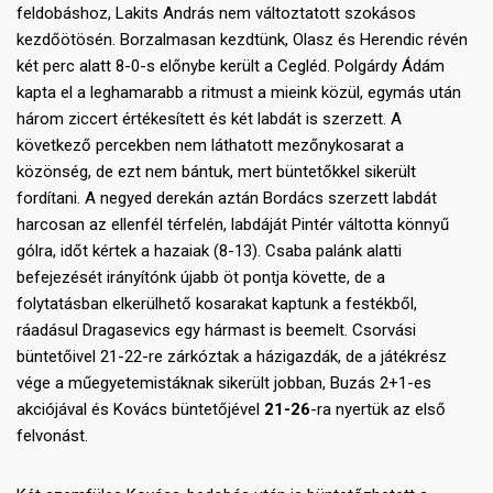
feldobáshoz, Lakits András nem változtatott szokásos
kezdőötösén. Borzalmasan kezdtünk, Olasz és Herendic révén
két perc alatt 8-0-s előnybe került a Cegléd. Polgárdy Ádám
kapta el a leghamarabb a ritmust a mieink közül, egymás után
három ziccert értékesített és két labdát is szerzett. A
következő percekben nem láthatott mezőnykosarat a
közönség, de ezt nem bántuk, mert büntetőkkel sikerült
fordítani. A negyed derekán aztán Bordács szerzett labdát
harcosan az ellenfél térfelén, labdáját Pintér váltotta könnyű
gólra, időt kértek a hazaiak (8-13). Csaba palánk alatti
befejezését irányítónk újabb öt pontja követte, de a
folytatásban elkerülhető kosarakat kaptunk a festékből,
ráadásul Dragasevics egy hármast is beemelt. Csorvási
büntetőivel 21-22-re zárkóztak a házigazdák, de a játékrész
vége a műegyetemistáknak sikerült jobban, Buzás 2+1-es
akciójával és Kovács büntetőjével
21-26
-ra nyertük az első
felvonást.