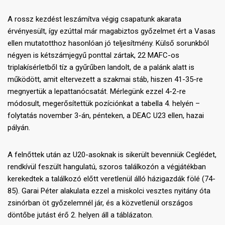
A rossz kezdést leszámítva végig csapatunk akarata
érvényesült, így ezúttal már magabiztos győzelmet ért a Vasas
ellen mutatotthoz hasonlóan jó teljesítmény. Külső sorunkból
négyen is kétszámjegyű ponttal zártak, 22 MAFC-os
triplakísérletből tíz a gyűrűben landolt, de a palánk alatt is
működött, amit eltervezett a szakmai stáb, hiszen 41-35-re
megnyertük a lepattanócsatát. Mérlegünk ezzel 4-2-re
módosult, megerősítettük pozíciónkat a tabella 4. helyén –
folytatás november 3-án, pénteken, a DEAC U23 ellen, hazai
pályán.
A felnőttek után az U20-asoknak is sikerült bevenniük Ceglédet,
rendkívül feszült hangulatú, szoros találkozón a végjátékban
kerekedtek a találkozó előtt veretlenül álló házigazdák fölé (74-
85). Garai Péter alakulata ezzel a miskolci vesztes nyitány óta
zsinórban öt győzelemnél jár, és a közvetlenül országos
döntőbe jutást érő 2. helyen áll a táblázaton.