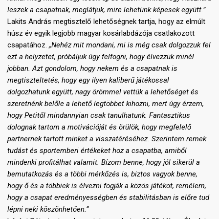
leszek a csapatnak, meglátjuk, mire lehetünk képesek együtt.”
Lakits András megtisztelő lehetőségnek tartja, hogy az elmúlt
húsz év egyik legjobb magyar kosárlabdázója csatlakozott
csapatához.
„Nehéz mit mondani, mi is még csak dolgozzuk fel
ezt a helyzetet, próbáljuk úgy felfogni, hogy élvezzük minél
jobban. Azt gondolom, hogy nekem és a csapatnak is
megtiszteltetés, hogy egy ilyen kaliberű játékossal
dolgozhatunk együtt, nagy örömmel vettük a lehetőséget és
szeretnénk belőle a lehető legtöbbet kihozni, mert úgy érzem,
hogy Petitől mindannyian csak tanulhatunk. Fantasztikus
dolognak tartom a motivációját és örülök, hogy megfelelő
partnernek tartott minket a visszatéréséhez. Szerintem remek
tudást és sportemberi értékeket hoz a csapatba, amiből
mindenki profitálhat valamit. Bízom benne, hogy jól sikerül a
bemutatkozás és a többi mérkőzés is, biztos vagyok benne,
hogy ő és a többiek is élvezni fogják a közös játékot, remélem,
hogy a csapat eredményességben és stabilitásban is előre tud
lépni neki köszönhetően.”