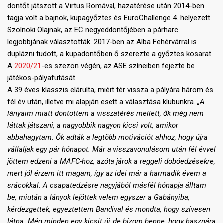
döntőt játszott a Virtus Romával, hazatérése után 2014-ben
tagja volt a bajnok, kupagyőztes és EuroChallenge 4. helyezett
Szolnoki Olajnak, az EC negyeddöntőjében a párharc
legjobbjának választották. 2017-ben az Alba Fehérvárral is
duplázni tudott, a kupadöntőben ő szerezte a győztes kosarat.
A
2020/21
-es szezon végén, az ASE színeiben fejezte be
játékos-pályafutását.
A 39 éves klasszis elárulta, miért tér vissza a pályára három és
fél év után, illetve mi alapján esett a választása klubunkra.
„A
lányaim miatt döntöttem a visszatérés mellett, ők még nem
láttak játszani, a nagyobbik nagyon kicsi volt, amikor
abbahagytam. Ők adták a legtöbb motivációt ahhoz, hogy újra
vállaljak egy pár hónapot. Már a visszavonulásom után fél évvel
jöttem edzeni a MAFC-hoz, azóta járok a reggeli dobóedzésekre,
mert jól érzem itt magam, így az idei már a harmadik évem a
srácokkal. A csapatedzésre nagyjából másfél hónapja álltam
be, miután a lányok lejöttek velem egyszer a Gabányiba,
kérdezgettek, egyeztettem Bandival és mondta, hogy szívesen
látna. Még minden egy kicsit új, de bízom benne, hogy hasznára