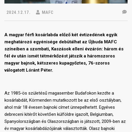
2024.12.17.
MAFC
A magyar férfi kosárlabda előző két évtizedének egyik
meghatározó egyénisége debütálhat az Újbuda MAFC
színeiben a szombati, Kaszások elleni évzárón: három és
fél év után ismét tétmérkőzést játszik a háromszoros
magyar bajnok, kétszeres kupagyőztes, 76-szoros
válogatott Lóránt Péter.
Az 1985-ös születésű magasember Budafokon kezdte a
kosárlabdát, Körmenden mutatkozott be az első osztályban,
ahol már 18 évesen bajnoki címet ünnepelhetett. Egyéves
debreceni kitérőt követően külföldre igazolt, Belgiumban,
Spanyolországban és Olaszországban is játszott, 2009-ben az
év magyar kosárlabdázójának választották. Olasz bajnoki