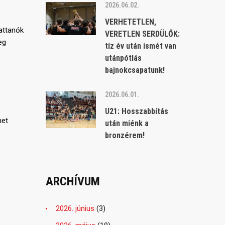
2026.06.02.
VERHETETLEN,
attanók
VERETLEN SERDÜLŐK:
eg
tíz év után ismét van
utánpótlás
bajnokcsapatunk!
2026.06.01.
U21: Hosszabbítás
het
után miénk a
bronzérem!
ARCHÍVUM
2026. június
(3)