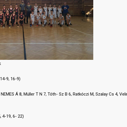
k
14-9, 16-9)
EMES Á 8, Müller T N 7, Tóth- Sz B 6, Ratkóczi M, Szalay Cs 4, Veli
, 4-19, 6- 22)