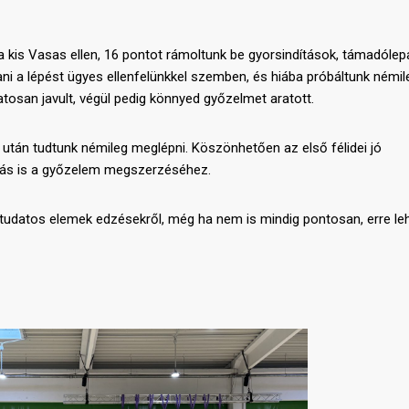
 kis Vasas ellen, 16 pontot rámoltunk be gyorsindítások, támadólep
i a lépést ügyes ellenfelünkkel szemben, és hiába próbáltunk némil
atosan javult, végül pedig könnyed győzelmet aratott.
után tudtunk némileg meglépni. Köszönhetően az első félidei jó
onás is a győzelem megszerzéséhez.
ő tudatos elemek edzésekről, még ha nem is mindig pontosan, erre le