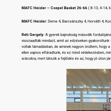
MAFC Heisler – Csepel Basket 26-66
( 8-13, 4-14, 6
MAFC Heisler:
Deme 4, Barcsánszky 4, Horváth 4, Kocz
Réti Gergely:
A gyerek bajnokság második fordulóján
visszaadták mindazt, amit az edzéseken gyakoroltunk – 
voltak támadásban, de aminek nagyon örültem, hogy a
ellen sajnos elfáradtunk, és ez mind védekezésben, m
srácokra, mert látszik a fejlődés és az, hogy jó úton j