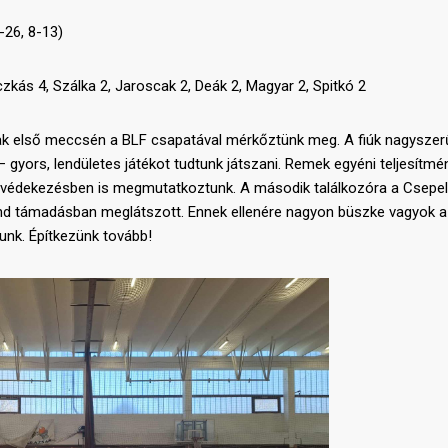
-26, 8-13)
kás 4, Szálka 2, Jaroscak 2, Deák 2, Magyar 2, Spitkó 2
ak első meccsén a BLF csapatával mérkőztünk meg. A fiúk nagyszer
gyors, lendületes játékot tudtunk játszani. Remek egyéni teljesítmé
 védekezésben is megmutatkoztunk. A második találkozóra a Csepe
ind támadásban meglátszott. Ennek ellenére nagyon büszke vagyok a
árunk. Építkezünk tovább!