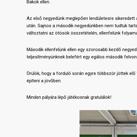
Bakok ellen.
Az első negyedünk meglepően lendületesre sikeredett a
után. Sajnos a második negyedünkben nem tudtuk tartan
változtatni az ötösök összetételén, ellenfelünk folyam
Második ellenfelünk ellen egy szorosabb kezdő negyed 
teljesítményünknek belefért egy egálos második felv
Örülök, hogy a forduló során egyre többször jöttek el
építeni a jövőben.
Minden pályára lépő játékosnak gratulálok!