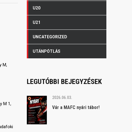
U20
U21
UNCATEGORIZED
UTÁNPÓTLÁS
y M,
LEGUTÓBBI BEJEGYZÉSEK
2026.06.03.
y M 1,
Vár a MAFC nyári tábor!
udafoki