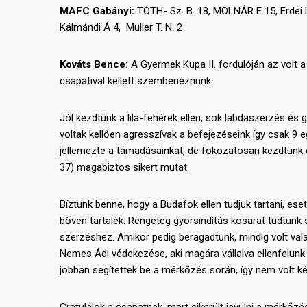
MAFC Gabányi:
TÓTH- Sz. B. 18, MOLNÁR E 15, Erdei 
Kálmándi Á 4, Müller T. N. 2
Kováts Bence:
A Gyermek Kupa II. fordulóján az volt a
csapatival kellett szembenéznünk.
Jól kezdtünk a lila-fehérek ellen, sok labdaszerzés 
voltak kellően agresszívak a befejezéseink így csak 9 
jellemezte a támadásainkat, de fokozatosan kezdtünk o
37) magabiztos sikert mutat.
Bíztunk benne, hogy a Budafok ellen tudjuk tartani, es
bőven tartalék. Rengeteg gyorsindítás kosarat tudtunk sz
szerzéshez. Amikor pedig beragadtunk, mindig volt vala
Nemes Ádi védekezése, aki magára vállalva ellenfelünk l
jobban segítettek be a mérkőzés során, így nem volt k
Gratulálok a csapatnak, mert sikerült javulni a mérkő