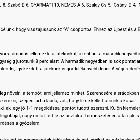
L 8, Szabó B 6, GYARMATI 10, NEMES Á 6, Szalay Cs 5, Csányi B 4, 
 célunk, hogy visszajussunk az ’’A’’ csoportba. Ehhez az Újpest és a
és gyors támadás jellemezte a játékunkat, azonban a második negyed
egységig jutottunk 8 perc alatt. A harmadik negyedben is sok pontatl
ldódni, így kezdett a játékunk is gördülékenyebb lenni. A végeredmé
etleg növelni a tempót, ami jellemez minket. Szerencsére a srácokban
erezni, szépen járt a labda, volt, hogy le se kellett ütnünk a kosár
ki, aki egy jó 1-1 megoldással pontot tudott szerezni. Külön kiemel
egjobbját, nagy melót tett le az asztalra. Természetesen a társak is
érdéses a győzelem.
zések alatt és megmutattak több olyan dolgot, amiket az edzéseken s