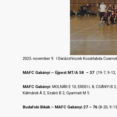
2025. november 9. I Darázsfészek Kosárlabda Csarno
MAFC Gabányi – Újpest MT/A 58 – 37
(19-7, 9-12, 
MAFC Gabányi:
MOLNÁR E 10, ERDEI L 8, CSÁNYI B 2, N
Kálmándi Á 2, Szabó B 2, Gyarmati M 5
Budafoki Bikák – MAFC Gabányi 27 – 76
(8-20, 9-15