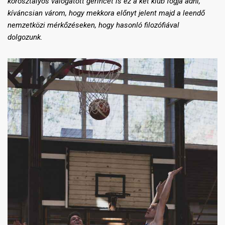
korosztályos válogatott gerincét is ez a két klub fogja adni,
kíváncsian várom, hogy mekkora előnyt jelent majd a leendő
nemzetközi mérkőzéseken, hogy hasonló filozófiával
dolgozunk.