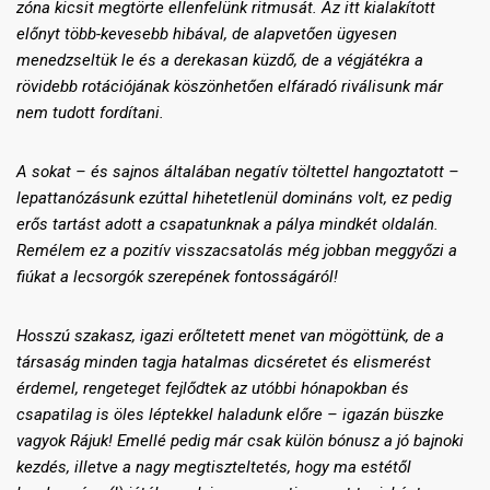
zóna kicsit megtörte ellenfelünk ritmusát. Az itt kialakított
előnyt több-kevesebb hibával, de alapvetően ügyesen
menedzseltük le és a derekasan küzdő, de a végjátékra a
rövidebb rotációjának köszönhetően elfáradó riválisunk már
nem tudott fordítani.
A sokat – és sajnos általában negatív töltettel hangoztatott –
lepattanózásunk ezúttal hihetetlenül domináns volt, ez pedig
erős tartást adott a csapatunknak a pálya mindkét oldalán.
Remélem ez a pozitív visszacsatolás még jobban meggyőzi a
fiúkat a lecsorgók szerepének fontosságáról!
Hosszú szakasz, igazi erőltetett menet van mögöttünk, de a
társaság minden tagja hatalmas dicséretet és elismerést
érdemel, rengeteget fejlődtek az utóbbi hónapokban és
csapatilag is öles léptekkel haladunk előre – igazán büszke
vagyok Rájuk! Emellé pedig már csak külön bónusz a jó bajnoki
kezdés, illetve a nagy megtiszteltetés, hogy
ma estétől