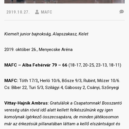
2019.10.27.
MAFC
Kiemelt junior bajnokság, Alapszakasz, Kelet
2019. október 26., Menyecske Aréna
MAFC – Alba Fehérvár 79 – 66
(18-17, 20-25, 23-13, 18-11)
MAFC:
Tóth 17/3
,
Herló 10/6, Bősze 9/3, Rubint, Mózer 10/6.
Cs: Bíber 22, Turi 5/3, Szilágyi 4, Gábossy 2, Csányi, Szőnyegi
Vittay-Hajnik Ambrus:
Gratulálok a Csapatomnak! Bosszantó
vereség után rövid idő alatt kellett felkészülnünk egy igen
komolynak ígérkező összecsapásra, de minden játékosomon
már az érkezésük pillanatában láttam a kellő elszántságot és