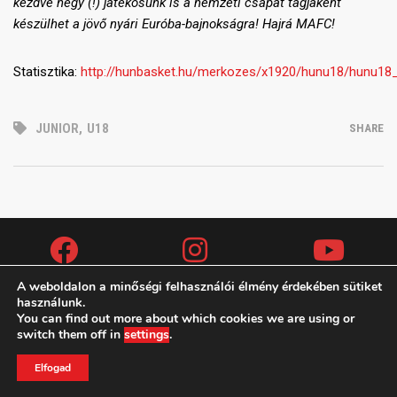
kezdve négy (!) játékosunk is a nemzeti csapat tagjaként
készülhet a jövő nyári Euróba-bajnokságra! Hajrá MAFC!
Statisztika:
http://hunbasket.hu/merkozes/x1920/hunu18/hunu18
JUNIOR
,
U18
SHARE
A weboldalon a minőségi felhasználói élmény érdekében sütiket
használunk.
You can find out more about which cookies we are using or
Copyright (c) 2019 MAFC
switch them off in
settings
.
ADATVÉDELMI IRÁNYELVEK
KAPCSOLAT
TAO
Elfogad