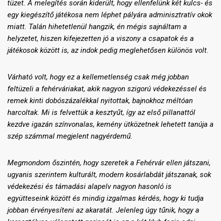
tüzet. A melegítés során kiderült, hogy ellenfelünk két kulcs- és
egy kiegészítő játékosa nem léphet pályára adminisztratív okok
miatt. Talán hihetetlenül hangzik, én mégis sajnáltam a
helyzetet, hiszen kifejezetten jó a viszony a csapatok és a
játékosok között is, az indok pedig meglehetősen különös volt.
Várható volt, hogy ez a kellemetlenség csak még jobban
feltüzeli a fehérváriakat, akik nagyon szigorú védekezéssel és
remek kinti dobószázalékkal nyitottak, bajnokhoz méltóan
harcoltak. Mi is felvettük a kesztyűt, így az első pillanattól
kezdve igazán színvonalas, kemény ütközetnek lehetett tanúja a
szép számmal megjelent nagyérdemű.
Megmondom őszintén, hogy szeretek a Fehérvár ellen játszani,
ugyanis szerintem kulturált, modern kosárlabdát játszanak, sok
védekezési és támadási alapelv nagyon hasonló is
együtteseink között és mindig izgalmas kérdés, hogy ki tudja
jobban érvényesíteni az akaratát. Jelenleg úgy tűnik, hogy a