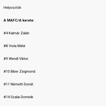
Helyosztók
A MAFC/A kerete:
#4 Kalmár Zalán
#8 Viola Máté
#9 Wendl Viktor
#10 Biber Zsigmond
#11 Németh Donát
#14 Szalai Dominik