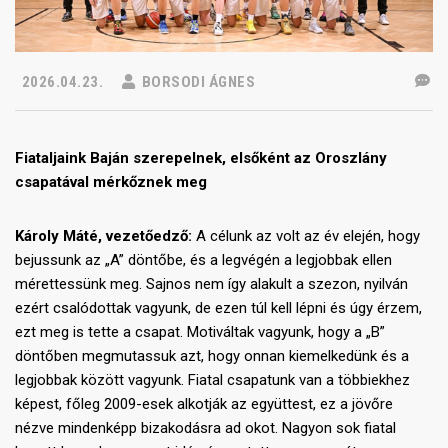
2026.04.23.
BORSODI ÁGNES
Fiataljaink Baján szerepelnek, elsőként az Oroszlány
csapatával mérkőznek meg
Károly Máté, vezetőedző:
A célunk az volt az év elején, hogy
bejussunk az „A” döntőbe, és a legvégén a legjobbak ellen
mérettessünk meg. Sajnos nem így alakult a szezon, nyilván
ezért csalódottak vagyunk, de ezen túl kell lépni és úgy érzem,
ezt meg is tette a csapat. Motiváltak vagyunk, hogy a „B”
döntőben megmutassuk azt, hogy onnan kiemelkedünk és a
legjobbak között vagyunk. Fiatal csapatunk van a többiekhez
képest, főleg 2009-esek alkotják az együttest, ez a jövőre
nézve mindenképp bizakodásra ad okot. Nagyon sok fiatal