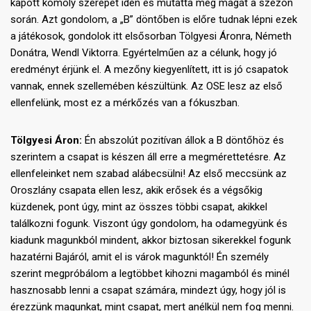
kapott komoly szerepet idén és mutatta meg magát a szezon
során. Azt gondolom, a „B” döntőben is előre tudnak lépni ezek
a játékosok, gondolok itt elsősorban Tölgyesi Áronra, Németh
Donátra, Wendl Viktorra. Egyértelműen az a célunk, hogy jó
eredményt érjünk el. A mezőny kiegyenlített, itt is jó csapatok
vannak, ennek szellemében készültünk. Az OSE lesz az első
ellenfelünk, most ez a mérkőzés van a fókuszban.
Tölgyesi Áron:
Én abszolút pozitívan állok a B döntőhöz és
szerintem a csapat is készen áll erre a megmérettetésre. Az
ellenfeleinket nem szabad alábecsülni! Az első meccsünk az
Oroszlány csapata ellen lesz, akik erősek és a végsőkig
küzdenek, pont úgy, mint az összes többi csapat, akikkel
találkozni fogunk. Viszont úgy gondolom, ha odamegyünk és
kiadunk magunkból mindent, akkor biztosan sikerekkel fogunk
hazatérni Bajáról, amit el is várok magunktól! Én személy
szerint megpróbálom a legtöbbet kihozni magamból és minél
hasznosabb lenni a csapat számára, mindezt úgy, hogy jól is
érezzünk magunkat, mint csapat, mert anélkül nem fog menni.