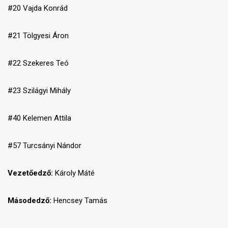
#20 Vajda Konrád
#21 Tölgyesi Áron
#22 Szekeres Teó
#23 Szilágyi Mihály
#40 Kelemen Attila
#57 Turcsányi Nándor
Vezetőedző:
Károly Máté
Másodedző:
Hencsey Tamás