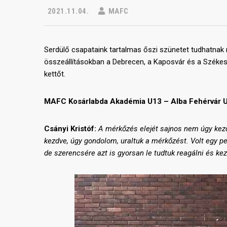
2021.11.04.
MAFC
Serdülő csapataink tartalmas őszi szünetet tudhatna
összeállításokban a Debrecen, a Kaposvár és a Székes
kettőt.
MAFC Kosárlabda Akadémia U13 – Alba Fehérvár U
Csányi Kristóf:
A mérkőzés elejét sajnos nem úgy kezd
kezdve
,
úgy gondolom, uraltuk a mérkőzést. Volt egy pe
de szerencsére azt is gyorsan le tudtuk reagálni és ke