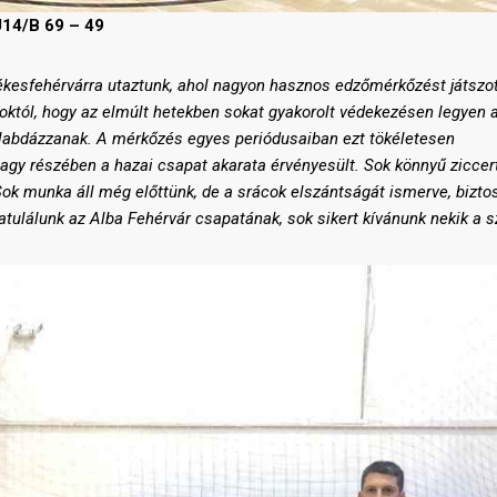
14/B 69 – 49
kesfehérvárra utaztunk, ahol nagyon hasznos edzőmérkőzést játszo
októl, hogy az elmúlt hetekben sokat gyakorolt védekezésen legyen a
rlabdázzanak. A mérkőzés egyes periódusaiban ezt tökéletesen
agy részében a hazai csapat akarata érvényesült. Sok könnyű ziccer
Sok munka áll még előttünk, de a srácok elszántságát ismerve, bizto
tulálunk az Alba Fehérvár csapatának, sok sikert kívánunk nekik a s