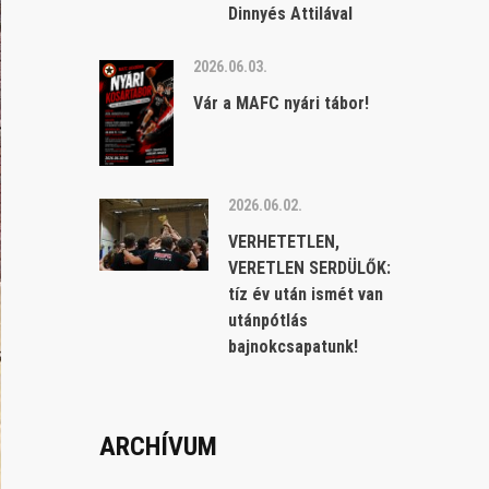
Dinnyés Attilával
2026.06.03.
Vár a MAFC nyári tábor!
2026.06.02.
VERHETETLEN,
VERETLEN SERDÜLŐK:
tíz év után ismét van
utánpótlás
bajnokcsapatunk!
ARCHÍVUM