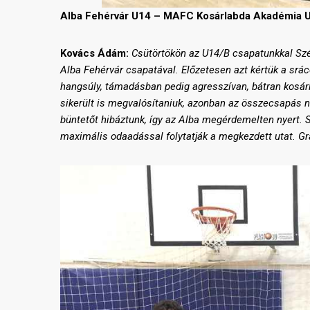
Alba Fehérvár U14 – MAFC Kosárlabda Akadémia U
Kovács Ádám:
Csütörtökön az U14/B csapatunkkal Szé
Alba Fehérvár csapatával. Előzetesen azt kértük a srác
hangsúly, támadásban pedig agresszívan, bátran kosá
sikerült is megvalósítaniuk, azonban az összecsapás n
büntetőt hibáztunk, így az Alba megérdemelten nyert. 
maximális odaadással folytatják a megkezdett utat. Gra