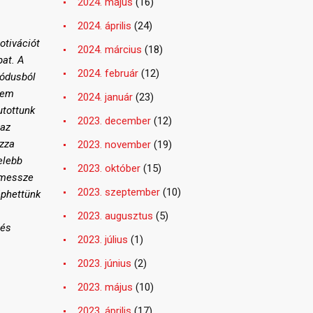
2024. május
(16)
2024. április
(24)
otivációt
2024. március
(18)
pat. A
2024. február
(12)
iódusból
sem
2024. január
(23)
utottunk
2023. december
(12)
 az
ozza
2023. november
(19)
elebb
2023. október
(15)
 messze
2023. szeptember
(10)
éphettünk
2023. augusztus
(5)
 és
2023. július
(1)
2023. június
(2)
2023. május
(10)
2023. április
(17)