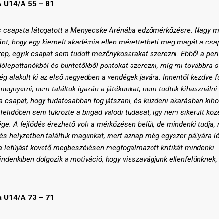
 U14/A 55 – 81
es csapata látogatott a Menyecske Arénába edzőmérkőzésre. Nagy m
ánt, hogy egy kiemelt akadémia ellen mérettetheti meg magát a csa
rep, egyik csapat sem tudott mezőnykosarakat szerezni. Ebből a per
dólepattanókból és büntetőkből pontokat szerezni, míg mi továbbra 
ég alakult ki az első negyedben a vendégek javára. Innentől kezdve f
megnyerni, nem találtuk
igazán
a játékunkat, nem tudtuk kihasználni
lé a csapat, hogy tudatosabban fog játszani, és küzdeni akarásban kih
félidőben sem tükrözte a brigád
valódi tudását, így nem sikerült köz
ége. A fejlődés érezhető volt a mérkőzésen belül, de mindenki tud
j
a,
sés helyzetben találtuk magunkat, mert aznap még egyszer pályára l
y a lefújást követő megbeszélésen megfogalmazott kritikát mindenki
mindenkiben dolgozik a motiváció, hogy visszavágjunk ellenfelünknek,
 U14/A 73 – 71