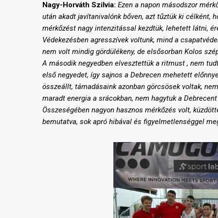
Nagy-Horváth Szilvia:
Ezen a napon másodszor mérkő
után
akadt
javítanivalónk bőven
, azt tűztük ki célként, 
mérkőzést nagy intenzitással kezdtük, lehetett látni, ére
Védekezésbe
n
agresszívek voltunk, mind a csapatvéd
nem volt mindig gördülékeny, de
elsősorban
Kolos szép
A második negyedben elvesztettük a ritmust , nem tudt
első negyede
t,
így sajnos
a
Debrecen mehetett előnnye
összeállt, támadásaink
azonban görcsösek
voltak
,
nem
maradt energia a srácokba
n
, nem hagytuk a Debrecent
Összeségében nagyon hasznos mérkőzés volt, küzdötte
bemutatva, sok apró hibával és figyelmetlenséggel megt