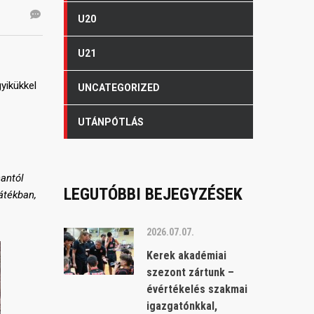
U20
U21
yikükkel
UNCATEGORIZED
UTÁNPÓTLÁS
nantól
LEGUTÓBBI BEJEGYZÉSEK
átékban,
2026.07.07.
Kerek akadémiai
szezont zártunk –
évértékelés szakmai
igazgatónkkal,