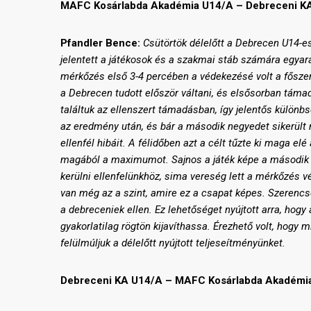
MAFC Kosárlabda Akadémia U14/A – Debreceni KA
Pfandler Bence:
Csütörtök délelőtt a Debrecen U14-
jelentett a játékosok és a szakmai stáb számára egyar
mérkőzés első 3-4 percében a védekezésé volt a fősze
a Debrecen tudott először váltani, és elsősorban táma
találtuk az ellenszert támadásban, így jelentős különbs
az eredmény után, és bár a második negyedet sikerült 
ellenfél hibáit. A félidőben azt a célt tűzte ki maga e
magából a maximumot. Sajnos a játék képe a második 
kerülni ellenfelünkhöz, sima vereség lett a mérkőzés v
van még az a szint, amire ez a csapat képes. Szerenc
a debreceniek ellen. Ez lehetőséget nyújtott arra, hog
gyakorlatilag rögtön kijavíthassa. Érezhető volt, hogy 
felülmúljuk a délelőtt nyújtott teljeseítményünket.
Debreceni KA U14/A – MAFC Kosárlabda Akadémia