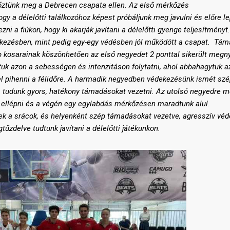
ztünk meg a Debrecen csapata ellen. Az első mérkőzés
hogy a délelőtti találkozóhoz
képest próbáljunk meg javulni és előre le
zni a fiúkon, hogy ki akarják javítani a délelőtti gyenge teljesítményt.
ekezésben, mint pedig egy-egy védésben jól működött a csapat. Tá
 kosarainak köszönhetően az első negyedet 2 ponttal sikerült megn
uk azon a sebességen és intenzitáson folytatni
,
ahol abbahagytuk a
l pihenni
a félidőre
. A harmadik negyedben védekezésünk ismét sz
 tudunk gyors, hatékony támadásokat vezetni. Az utolsó negyedre 
 ellépni és a végén egy egylabdás mérkőzésen maradtunk alul.
k a srácok, és helyenként szép támadásokat vezetve, agresszív vé
űzdelve tudtunk javítani a délelőtti játékunkon.