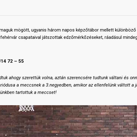
k maguk mögött, ugyanis három napos képzőtábor mellett különböző
fehérvár csapataival játszottak edzőmérkőzéseket, ráadásul mindeg
14 72 – 55
tuk ahogy szerettük volna, aztán szerencsére tudtunk váltani és on
riódusa a meccsnek a 3.negyedben, amikor az ellenfelünk váltott
a
j
zünkben tartottuk a meccset!