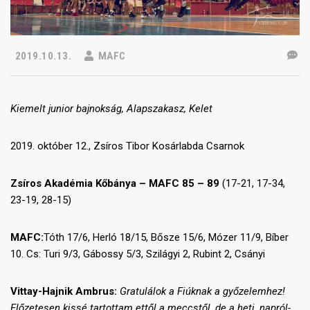
2019.10.13.
MAFC
Kiemelt junior bajnokság, Alapszakasz, Kelet
2019. október 12., Zsíros Tibor Kosárlabda Csarnok
Zsíros Akadémia Kőbánya – MAFC 85 – 89
(17-21, 17-34,
23-19, 28-15)
MAFC:
Tóth 17/6, Herló 18/15, Bősze 15/6, Mózer 11/9, Bíber
10. Cs: Turi 9/3, Gábossy 5/3, Szilágyi 2, Rubint 2, Csányi
Vittay-Hajnik Ambrus:
Gratulálok a Fiúknak a győzelemhez!
Előzetesen kissé tartottam ettől a meccstől, de a heti, napról-