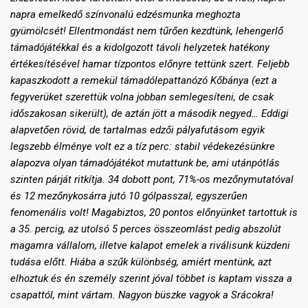
napra emelkedő színvonalú edzésmunka meghozta
gyümölcsét! Ellentmondást nem tűrően kezdtünk, lehengerlő
támadójátékkal és a kidolgozott távoli helyzetek hatékony
értékesítésével hamar tízpontos előnyre tettünk szert. Feljebb
kapaszkodott a remekül támadólepattanózó Kőbánya (ezt a
fegyverüket szerettük volna jobban semlegesíteni, de csak
időszakosan sikerült), de aztán jött a második negyed… Eddigi
alapvetően rövid, de tartalmas edzői pályafutásom egyik
legszebb élménye volt ez a tíz perc: stabil védekezésünkre
alapozva olyan támadójátékot mutattunk be, ami utánpótlás
szinten párját ritkítja. 34 dobott pont, 71%-os mezőnymutatóval
és 12 mezőnykosárra jutó 10 gólpasszal, egyszerűen
fenomenális volt! Magabiztos, 20 pontos előnyünket tartottuk is
a 35. percig, az utolsó 5 perces összeomlást pedig abszolút
magamra vállalom, illetve kalapot emelek a riválisunk küzdeni
tudása előtt. Hiába a szűk különbség, amiért mentünk, azt
elhoztuk és én személy szerint jóval többet is kaptam vissza a
csapattól, mint vártam. Nagyon büszke vagyok a Srácokra!