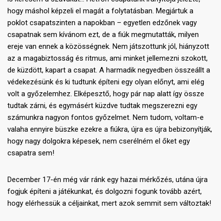
hogy máshol képzeli el magát a folytatásban. Megjártuk a
poklot csapatszinten a napokban – egyetlen edzőnek vagy
csapatnak sem kívánom ezt, de a fiúk megmutatták, milyen
ereje van ennek a közösségnek. Nem játszottunk jól, hiányzott
az a magabiztosság és ritmus, ami minket jellemezni szokott,
de küzdött, kapart a csapat. A harmadik negyedben összeállt a
védekezésünk és ki tudtunk építeni egy olyan előnyt, ami elég
volt a győzelemhez. Elképesztő, hogy pár nap alatt így össze
tudtak zárni, és egymásért küzdve tudtak megszerezni egy
számunkra nagyon fontos győzelmet. Nem tudom, voltam-e
valaha ennyire büszke ezekre a fiúkra, újra es újra bebizonyítják,
hogy nagy dolgokra képesek, nem cserélném el őket egy
csapatra sem!
December 17-én még vár ránk egy hazai mérkőzés, utána újra
fogjuk építeni a játékunkat, és dolgozni fogunk tovább azért,
hogy elérhessük a céljainkat, mert azok semmit sem változtak!