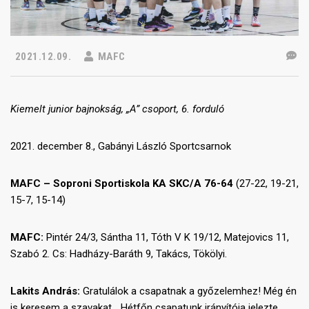
2021.12.09.
MAFC
Kiemelt junior bajnokság, „A” csoport, 6. forduló
2021. december 8., Gabányi László Sportcsarnok
MAFC – Soproni Sportiskola KA SKC/A 76-64
(27-22, 19-21,
15-7, 15-14)
MAFC:
Pintér 24/3, Sántha 11, Tóth V K 19/12, Matejovics 11,
Szabó 2. Cs: Hadházy-Baráth 9, Takács, Tökölyi.
Lakits András:
Gratulálok a csapatnak a győzelemhez! Még én
is keresem a szavakat… Hétfőn csapatunk irányítója jelezte,