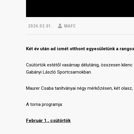
2024.02.01.
MAFC
Két év után ad ismét otthont egyesületünk a rango
Csütörtök estétől vasárnap délutánig, összesen kilenc
Gabányi László Sportcsarnokban.
Maurer Csaba tanítványai négy mérkőzésen, két olasz,
A torna programja:
Február 1., csütörtök