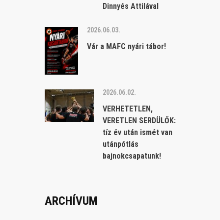
Dinnyés Attilával
2026.06.03.
Vár a MAFC nyári tábor!
2026.06.02.
VERHETETLEN,
VERETLEN SERDÜLŐK:
tíz év után ismét van
utánpótlás
bajnokcsapatunk!
ARCHÍVUM