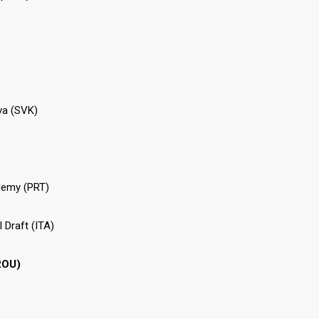
ava (SVK)
ademy (PRT)
 Draft (ITA)
ROU)