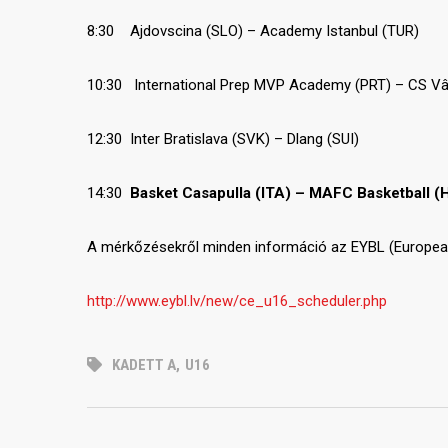
8:30 Ajdovscina (SLO) – Academy Istanbul (TUR)
10:30 International Prep MVP Academy (PRT) – CS Vâ
12:30 Inter Bratislava (SVK) – Dlang (SUI)
14:30
Basket Casapulla (ITA) – MAFC Basketball (
A mérkőzésekről minden információ az EYBL (European 
http://www.eybl.lv/new/ce_u16_scheduler.php
KADETT A
,
U16