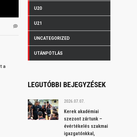
U20
U21
UNCATEGORIZED
UTÁNPÓTLÁS
t a
LEGUTÓBBI BEJEGYZÉSEK
2026.07.07.
Kerek akadémiai
szezont zártunk –
évértékelés szakmai
igazgatónkkal,