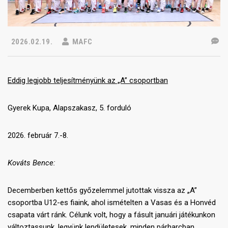
2026.02.19.
MAFC
Eddig legjobb teljesítményünk az „A” csoportban
Gyerek Kupa, Alapszakasz, 5. forduló
2026. február 7.-8.
Kováts Bence:
Decemberben kettős győzelemmel jutottak vissza az „A”
csoportba U12-es fiaink, ahol ismételten a Vasas és a Honvéd
csapata várt ránk. Célunk volt, hogy a fásult januári játékunkon
változtassunk, legyünk lendületesek, minden párharcban