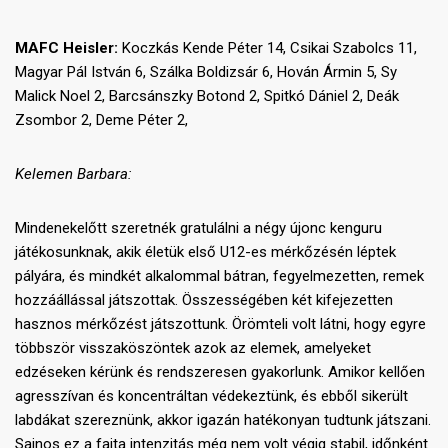
MAFC Heisler:
Koczkás Kende Péter 14, Csikai Szabolcs 11,
Magyar Pál István 6, Szálka Boldizsár 6, Hován Ármin 5, Sy
Malick Noel 2, Barcsánszky Botond 2, Spitkó Dániel 2, Deák
Zsombor 2, Deme Péter 2,
Kelemen Barbara:
Mindenekelőtt szeretnék gratulálni a négy újonc kenguru
játékosunknak, akik életük első U12-es mérkőzésén léptek
pályára, és mindkét alkalommal bátran, fegyelmezetten, remek
hozzáállással játszottak. Összességében két kifejezetten
hasznos mérkőzést játszottunk. Örömteli volt látni, hogy egyre
többször visszaköszöntek azok az elemek, amelyeket
edzéseken kérünk és rendszeresen gyakorlunk. Amikor kellően
agresszívan és koncentráltan védekeztünk, és ebből sikerült
labdákat szereznünk, akkor igazán hatékonyan tudtunk játszani.
Sajnos ez a fajta intenzitás még nem volt végig stabil, időnként