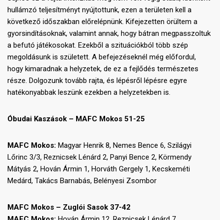
hullámzó teljesítményt nyújtottunk, ezen a területen kell a
következő időszakban előrelépnünk. Kifejezetten örültem a
gyorsindításoknak, valamint annak, hogy bátran megpasszoltuk
a befutó játékosokat. Ezekből a szituációkból több szép
megoldásunk is született. A befejezéseknél még előfordul,
hogy kimaradnak a helyzetek, de ez a fejlődés természetes
része. Dolgozunk tovább rajta, és lépésről lépésre egyre
hatékonyabbak leszünk ezekben a helyzetekben is.
Óbudai Kaszások – MAFC Mokos 51-25
MAFC Mokos:
Magyar Henrik 8, Nemes Bence 6, Szilágyi
Lőrinc 3/3, Reznicsek Lénárd 2, Panyi Bence 2, Körmendy
Mátyás 2, Hován Ármin 1, Horváth Gergely 1, Kecskeméti
Medárd, Takács Barnabás, Belényesi Zsombor
MAFC Mokos – Zuglói Sasok 37-42
MAFC Mokos:
Hován Ármin 12, Reznicsek Lénárd 7,