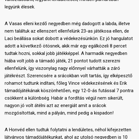
legyünk élesek.
A Vasas elleni kezdő negyedben még dadogott a labda, illetve
nem találtuk az ellenszert ellenfelünk 23-as játékosa ellen, de
Laci beállása sokat dobott a védekezésünkön. Ez jó hangulatot
adott a következő ötösnek, akik már egy egálközeli 8 percet
tudtak hozni, sokkal jobb játékképpel. A harmadik negyedben
hiába volt jobb a támadó játék, 21 pontot tudott szerezni
ellenfelünk, így viszonylag nagy előnnyel várhatták a záró
játékrészt. Szerencsére a srácokban volt tartás, így elképesztő
rohamot tudtunk indítani, főleg Vince védekezésének és Erik
támadójátékának köszönhetően, egy 12-0-ás futással 7 pontra
csökkent a különbség. Habár a fordítás végül nem sikerült,
nagyon jó volt átélni azt az energiát amit a srácok
mozgósítottak, mind a pályán, mind pedig a kispadon!
A Honvéd ellen tudtuk folytatni a lendületes, néhol kifejezetten
látványos támadójátékunkat, ahol az utolsó negyedben is 10