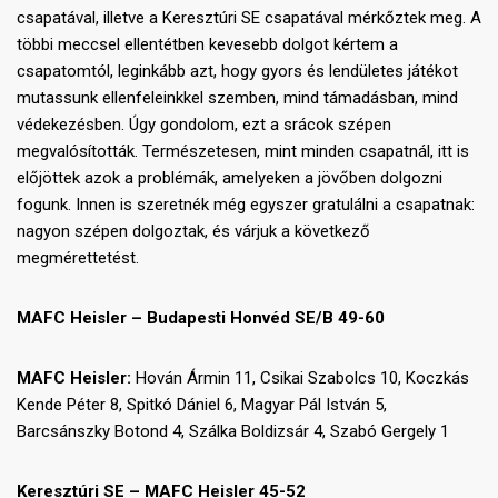
csapatával, illetve a Keresztúri SE csapatával mérkőztek meg. A
többi meccsel ellentétben kevesebb dolgot kértem a
csapatomtól, leginkább azt, hogy gyors és lendületes játékot
mutassunk ellenfeleinkkel szemben, mind támadásban, mind
védekezésben. Úgy gondolom, ezt a srácok szépen
megvalósították. Természetesen, mint minden csapatnál, itt is
előjöttek azok a problémák, amelyeken a jövőben dolgozni
fogunk. Innen is szeretnék még egyszer gratulálni a csapatnak:
nagyon szépen dolgoztak, és várjuk a következő
megmérettetést.
MAFC Heisler – Budapesti Honvéd SE/B
49-60
MAFC Heisler:
Hován Ármin 11, Csikai Szabolcs 10, Koczkás
Kende Péter 8, Spitkó Dániel 6, Magyar Pál István 5,
Barcsánszky Botond 4, Szálka Boldizsár 4, Szabó Gergely 1
Keresztúri SE – MAFC Heisler
45-52