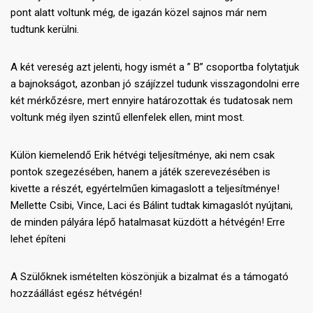
pont alatt voltunk még, de igazán közel sajnos már nem
tudtunk kerülni.
A két vereség azt jelenti, hogy ismét a ” B” csoportba folytatjuk
a bajnokságot, azonban jó szájízzel tudunk visszagondolni erre
két mérkőzésre, mert ennyire határozottak és tudatosak nem
voltunk még ilyen szintű ellenfelek ellen, mint most.
Külön kiemelendő Erik hétvégi teljesítménye, aki nem csak
pontok szegezésében, hanem a játék szerevezésében is
kivette a részét, egyértelműen kimagaslott a teljesítménye!
Mellette Csibi, Vince, Laci és Bálint tudtak kimagaslót nyújtani,
de minden pályára lépő hatalmasat küzdött a hétvégén! Erre
lehet építeni
A Szülőknek ismételten köszönjük a bizalmat és a támogató
hozzáállást egész hétvégén!