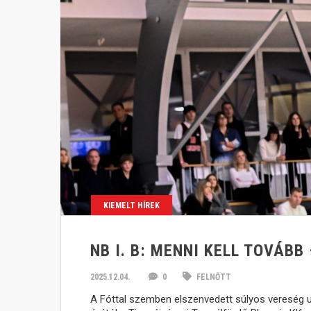
KIEMELT HÍREK
NB I. B: MENNI KELL TOVÁB
2025.12.04.
0
FELNŐTT
A Fóttal szemben elszenvedett súlyos vereség 