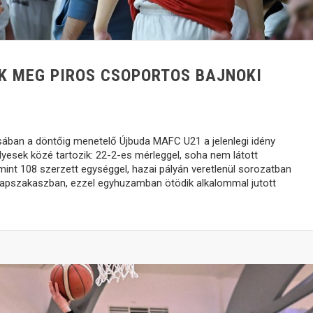
K MEG PIROS CSOPORTOS BAJNOKI
ában a döntőig menetelő Újbuda MAFC U21 a jelenlegi idény
yesek közé tartozik: 22-2-es mérleggel, soha nem látott
int 108 szerzett egységgel, hazai pályán veretlenül sorozatban
lapszakaszban, ezzel egyhuzamban ötödik alkalommal jutott