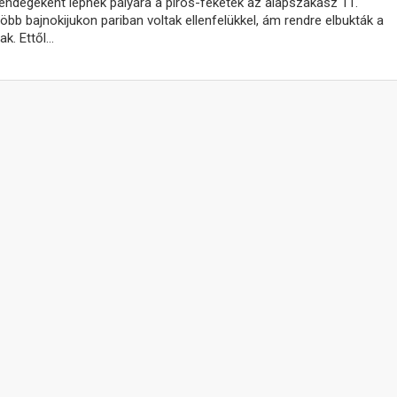
endégeként lépnek pályára a piros-feketék az alapszakasz 11.
öbb bajnokijukon pariban voltak ellenfelükkel, ám rendre elbukták a
ak. Ettől…