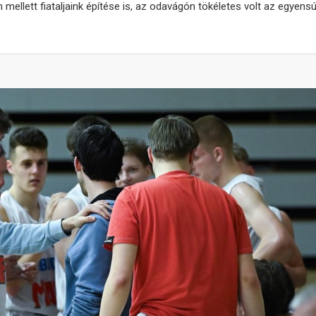
llett fiataljaink építése is, az odavágón tökéletes volt az egyensúl