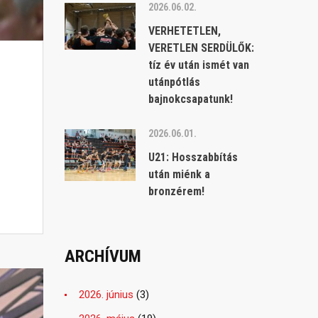
2026.06.02.
VERHETETLEN,
VERETLEN SERDÜLŐK:
tíz év után ismét van
utánpótlás
bajnokcsapatunk!
2026.06.01.
U21: Hosszabbítás
után miénk a
bronzérem!
ARCHÍVUM
2026. június
(3)