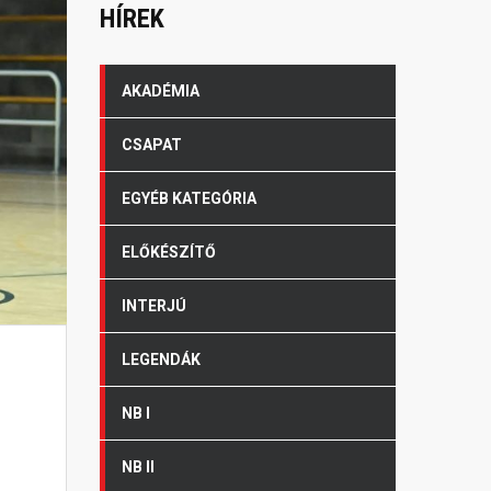
HÍREK
AKADÉMIA
CSAPAT
EGYÉB KATEGÓRIA
ELŐKÉSZÍTŐ
INTERJÚ
LEGENDÁK
NB I
NB II