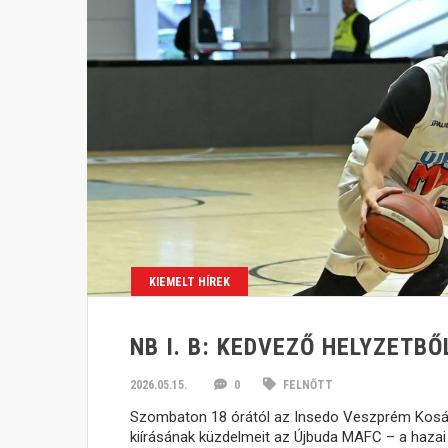
KIEMELT HÍREK
NB I. B: KEDVEZŐ HELYZETB
2026.05.15.
0
FELNŐTT
Szombaton 18 órától az Insedo Veszprém Kosárl
kiírásának küzdelmeit az Újbuda MAFC – a hazai 