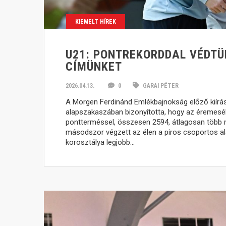
KIEMELT HÍREK
U21: PONTREKORDDAL VÉDTÜ
CÍMÜNKET
2026.04.13.
0
GARAI PÉTER
A Morgen Ferdinánd Emlékbajnokság előző kiírás
alapszakaszában bizonyította, hogy az éremesél
pontterméssel, összesen 2594, átlagosan több m
másodszor végzett az élen a piros csoportos a
korosztálya legjobb…