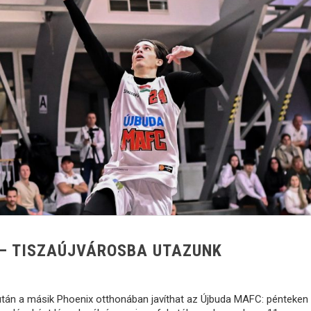
B – TISZAÚJVÁROSBA UTAZUNK
után a másik Phoenix otthonában javíthat az Újbuda MAFC: pénteken