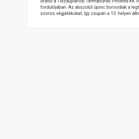
órától a Tiszaújvárosi Termálfürdő Phoenix KK v
fordulójában. Az abszolút újonc borsodiak a legt
szoros végjátékokat, így csupán a 13. helyen álln