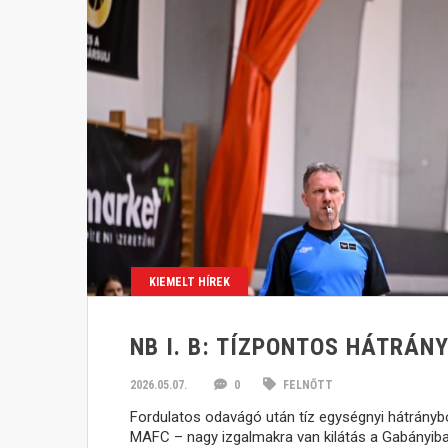
KIEMELT HÍREK
NB I. B: TÍZPONTOS HÁTRÁN
2026.05.07.
0
FELNŐTT
Fordulatos odavágó után tíz egységnyi hátrányb
MAFC – nagy izgalmakra van kilátás a Gabányiban