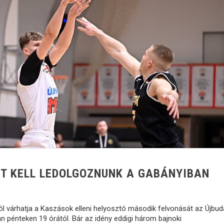
YT KELL LEDOLGOZNUNK A GABÁNYIBAN
ól várhatja a Kaszások elleni helyosztó második felvonását az Újbud
 pénteken 19 órától. Bár az idény eddigi három bajnoki