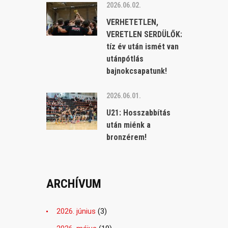
2026.06.02.
VERHETETLEN,
VERETLEN SERDÜLŐK:
tíz év után ismét van
utánpótlás
bajnokcsapatunk!
2026.06.01.
U21: Hosszabbítás
után miénk a
bronzérem!
ARCHÍVUM
2026. június
(3)