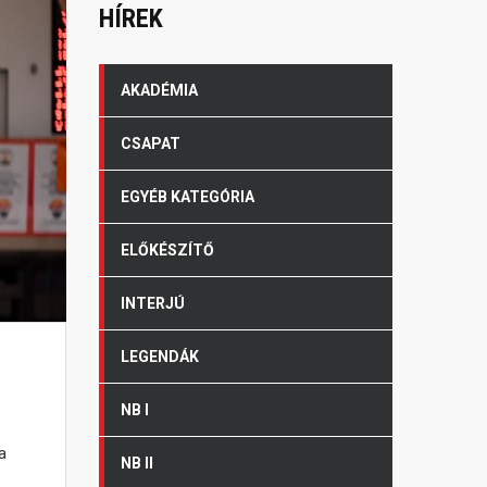
HÍREK
AKADÉMIA
CSAPAT
EGYÉB KATEGÓRIA
ELŐKÉSZÍTŐ
INTERJÚ
LEGENDÁK
NB I
a
NB II