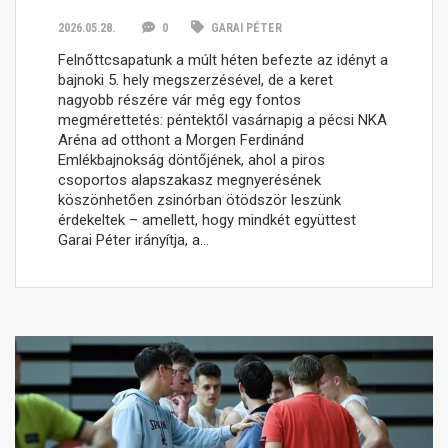
2026.05.28.
0
GARAI PÉTER
Felnőttcsapatunk a múlt héten befezte az idényt a
bajnoki 5. hely megszerzésével, de a keret
nagyobb részére vár még egy fontos
megmérettetés: péntektől vasárnapig a pécsi NKA
Aréna ad otthont a Morgen Ferdinánd
Emlékbajnokság döntőjének, ahol a piros
csoportos alapszakasz megnyerésének
köszönhetően zsinórban ötödször leszünk
érdekeltek – amellett, hogy mindkét együttest
Garai Péter irányítja, a…