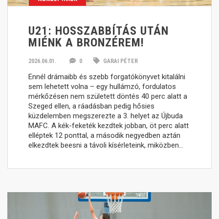
U21: HOSSZABBÍTÁS UTÁN
MIÉNK A BRONZÉREM!
2026.06.01.
0
GARAI PÉTER
Ennél drámaibb és szebb forgatókönyvet kitalálni
sem lehetett volna – egy hullámzó, fordulatos
mérkőzésen nem született döntés 40 perc alatt a
Szeged ellen, a ráadásban pedig hősies
küzdelemben megszerezte a 3. helyet az Újbuda
MAFC. A kék-feketék kezdtek jobban, öt perc alatt
elléptek 12 ponttal, a második negyedben aztán
elkezdtek beesni a távoli kísérleteink, miközben…