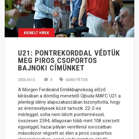
KIEMELT HÍREK
U21: PONTREKORDDAL VÉDTÜK
MEG PIROS CSOPORTOS
BAJNOKI CÍMÜNKET
2026.04.13.
0
GARAI PÉTER
A Morgen Ferdinánd Emlékbajnokság előző
kiírásában a döntőig menetelő Újbuda MAFC U21 a
jelenlegi idény alapszakaszában bizonyította, hogy
az éremesélyesek közé tartozik: 22-2-es
mérleggel, soha nem látott pontterméssel,
összesen 2594, átlagosan több mint 108 szerzett
egységgel, hazai pályán veretlenül sorozatban
másodszor végzett az élen a piros csoportos