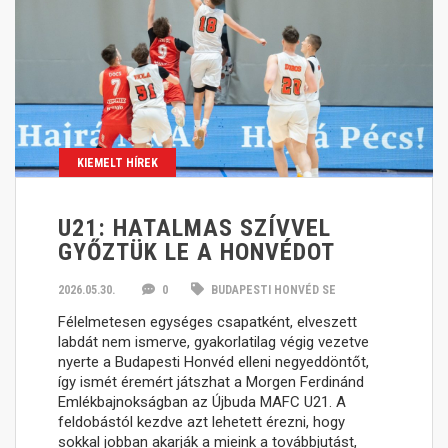
KIEMELT HÍREK
U21: HATALMAS SZÍVVEL
GYŐZTÜK LE A HONVÉDOT
2026.05.30.
0
BUDAPESTI HONVÉD SE
Félelmetesen egységes csapatként, elveszett
labdát nem ismerve, gyakorlatilag végig vezetve
nyerte a Budapesti Honvéd elleni negyeddöntőt,
így ismét éremért játszhat a Morgen Ferdinánd
Emlékbajnokságban az Újbuda MAFC U21. A
feldobástól kezdve azt lehetett érezni, hogy
sokkal jobban akarják a mieink a továbbjutást,