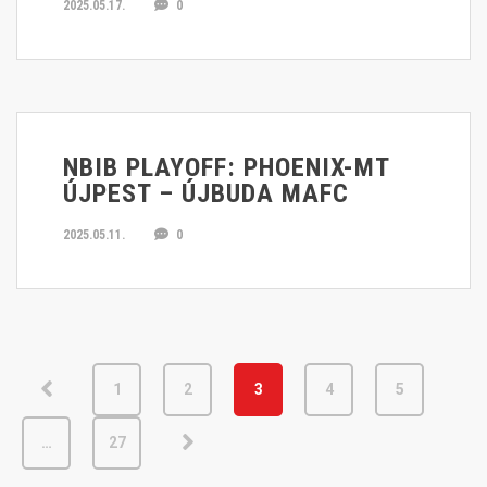
2025.05.17.
0
NBIB PLAYOFF: PHOENIX-MT
ÚJPEST – ÚJBUDA MAFC
2025.05.11.
0
1
2
3
4
5
…
27