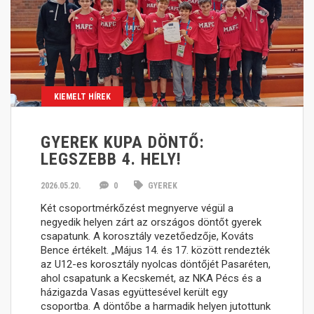
KIEMELT HÍREK
GYEREK KUPA DÖNTŐ:
LEGSZEBB 4. HELY!
2026.05.20.
0
GYEREK
Két csoportmérkőzést megnyerve végül a
negyedik helyen zárt az országos döntőt gyerek
csapatunk. A korosztály vezetőedzője, Kováts
Bence értékelt. „Május 14. és 17. között rendezték
az U12-es korosztály nyolcas döntőjét Pasaréten,
ahol csapatunk a Kecskemét, az NKA Pécs és a
házigazda Vasas együttesével került egy
csoportba. A döntőbe a harmadik helyen jutottunk