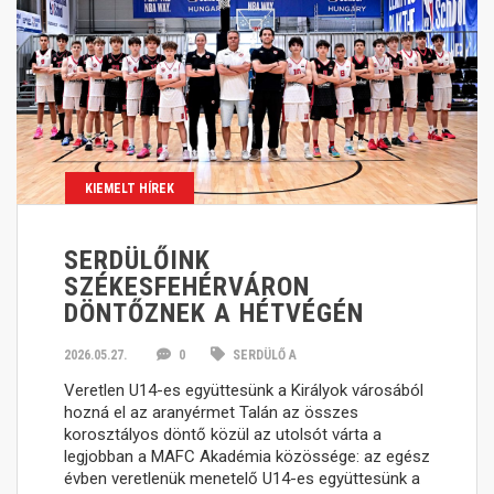
KIEMELT HÍREK
SERDÜLŐINK
SZÉKESFEHÉRVÁRON
DÖNTŐZNEK A HÉTVÉGÉN
2026.05.27.
0
SERDÜLŐ A
Veretlen U14-es együttesünk a Királyok városából
hozná el az aranyérmet Talán az összes
korosztályos döntő közül az utolsót várta a
legjobban a MAFC Akadémia közössége: az egész
évben veretlenük menetelő U14-es együttesünk a