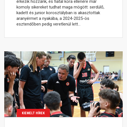
érkezik hozzánk, és fiatal kora ellenére már
komoly sikereket tudhat maga mögött: serdülő,
kadett és junior korosztályban is akasztottak
aranyérmet a nyakába, a 2024-2025-ös
esztendőben pedig veretlenül lett…
KIEMELT HÍREK