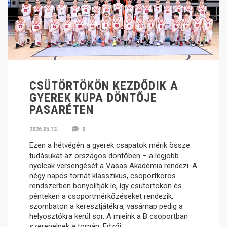
CSÜTÖRTÖKÖN KEZDŐDIK A
GYEREK KUPA DÖNTŐJE
PASARÉTEN
2026.05.13.
0
Ezen a hétvégén a gyerek csapatok mérik össze
tudásukat az országos döntőben – a legjobb
nyolcak versengését a Vasas Akadémia rendezi. A
négy napos tornát klasszikus, csoportkörös
rendszerben bonyolítják le, így csütörtökön és
pénteken a csoportmérkőzéseket rendezik,
szombaton a keresztjátékra, vasárnap pedig a
helyosztókra kerül sor. A mieink a B csoportban
szerepelnek a tornán. Edzői…