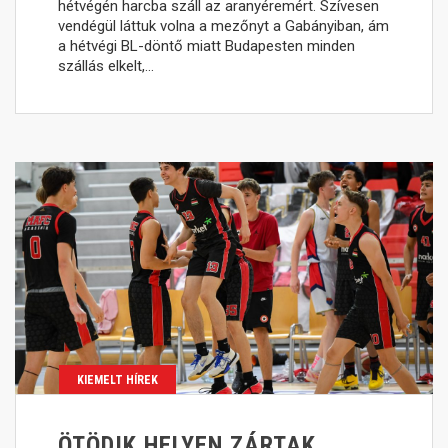
hétvégén harcba száll az aranyéremért. Szívesen
vendégül láttuk volna a mezőnyt a Gabányiban, ám
a hétvégi BL-döntő miatt Budapesten minden
szállás elkelt,…
KIEMELT HÍREK
ÖTÖDIK HELYEN ZÁRTAK