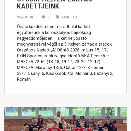
KADETTJEINK
2026.05.20.
0
KADETT A
Óriási küzdelemben maradt alul kadett
együttesünk a korosztályos bajnokság
negyeddöntőjében – a két helyosztó
megnyerésével végül az 5. helyen zártak a srácok
Országos Kadett „A” Döntő 2026. május 15.-17.,
E.ON Sportcsarnok Negyeddöntő NKA Pécs/A –
MAFC/A 72-69 (18-18, 19-14, 23-20, 12-17)
MAFC/A: Marossy 13/6, Gábor 13/3, Kelemen
28/3, Csányi 6, Kiss-Zsók. Cs: Molnár 3, Lazányi 2,
Román…