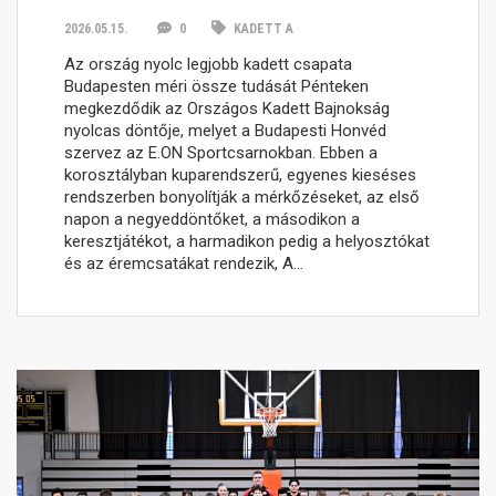
2026.05.15.
0
KADETT A
Az ország nyolc legjobb kadett csapata
Budapesten méri össze tudását Pénteken
megkezdődik az Országos Kadett Bajnokság
nyolcas döntője, melyet a Budapesti Honvéd
szervez az E.ON Sportcsarnokban. Ebben a
korosztályban kuparendszerű, egyenes kieséses
rendszerben bonyolítják a mérkőzéseket, az első
napon a negyeddöntőket, a másodikon a
keresztjátékot, a harmadikon pedig a helyosztókat
és az éremcsatákat rendezik, A…