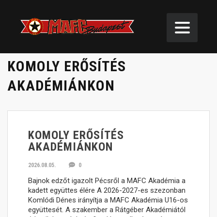
KOMOLY ERŐSÍTÉS
AKADÉMIÁNKON
KIEMELT HÍREK
KOMOLY ERŐSÍTÉS
AKADÉMIÁNKON
2026.08.05.
0
Bajnok edzőt igazolt Pécsről a MAFC Akadémia a
kadett együttes élére A 2026-2027-es szezonban
Komlódi Dénes irányítja a MAFC Akadémia U16-os
együttesét. A szakember a Rátgéber Akadémiától