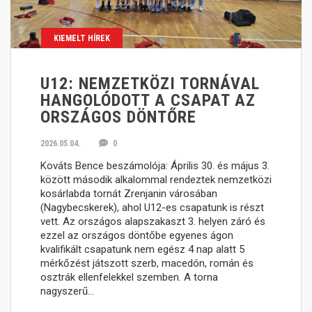
KIEMELT HÍREK
U12: NEMZETKÖZI TORNÁVAL
HANGOLÓDOTT A CSAPAT AZ
ORSZÁGOS DÖNTŐRE
2026.05.04.
0
Kováts Bence beszámolója: Április 30. és május 3.
között második alkalommal rendeztek nemzetközi
kosárlabda tornát Zrenjanin városában
(Nagybecskerek), ahol U12-es csapatunk is részt
vett. Az országos alapszakaszt 3. helyen záró és
ezzel az országos döntőbe egyenes ágon
kvalifikált csapatunk nem egész 4 nap alatt 5
mérkőzést játszott szerb, macedón, román és
osztrák ellenfelekkel szemben. A torna
nagyszerű…