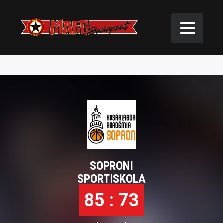
U18: SOPRONI SPORTISKOLA KA
U19/A – MAFC/A
SOPRONI
SPORTISKOLA
85 : 73