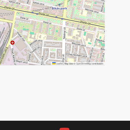
Leaflet
|
Map data ©
OpenStreetMap
contributors