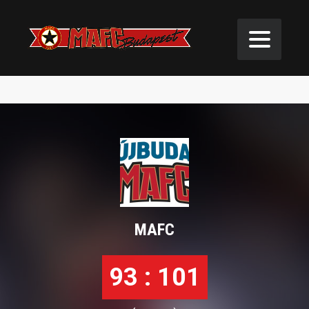
NBIB: ÚJBUDA MAFC – HÜBNER
NYÍREGYHÁZA BS
MAFC
93 : 101