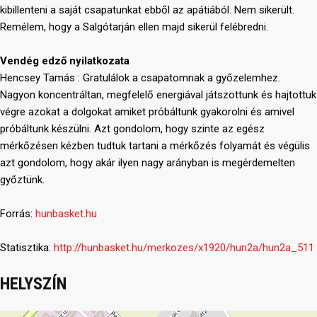
kibillenteni a saját csapatunkat ebből az apátiából. Nem sikerült.
Remélem, hogy a Salgótarján ellen majd sikerül felébredni.
Vendég edző nyilatkozata
Hencsey Tamás : Gratulálok a csapatomnak a győzelemhez.
Nagyon koncentráltan, megfelelő energiával játszottunk és hajtottuk
végre azokat a dolgokat amiket próbáltunk gyakorolni és amivel
próbáltunk készülni. Azt gondolom, hogy szinte az egész
mérkőzésen kézben tudtuk tartani a mérkőzés folyamát és végülis
azt gondolom, hogy akár ilyen nagy arányban is megérdemelten
győztünk.
Forrás:
hunbasket.hu
Statisztika:
http://hunbasket.hu/merkozes/x1920/hun2a/hun2a_511
HELYSZÍN