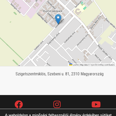
Leaflet
|
Map data ©
OpenStreetMap
contributors
Szigetszentmiklós, Szebeni u. 81, 2310 Magyarország
A weboldalon a minőségi felhasználói élmény érdekében sütiket